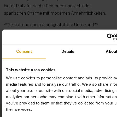
bietet Platz für sechs Personen und verbindet
spanischen Charme mit modernen Annehmlichkeiten.
**Gemütliche und gut ausgestattete Unterkunft**
Wenn Sie im Casa Flamenca ankommen, werden Sie
sofort die Urlaubsatmosphäre spüren. Das Haus ist
komplett ausgestattet, um Ihnen einen unbeschwerten
Consent
Details
Abou
Weiterlesen
Urlaub zu bieten. Ihre Betten sind bezogen und
Handtücher liegen bereit, sodass Sie Ihren Aufenthalt
This website uses cookies
sofort genießen können. Casa Flamenca verfügt über
We use cookies to personalise content and ads, to provide s
drei komfortable Schlafzimmer und zwei geräumige
media features and to analyse our traffic. We also share info
Karte
Badezimmer und ist somit ideal für Familien, Gruppen von
about your use of our site with our social media, advertising 
Freunden oder Paare.
analytics partners who may combine it with other information
you’ve provided to them or that they’ve collected from your u
**Für jeden geeignet**
their services.