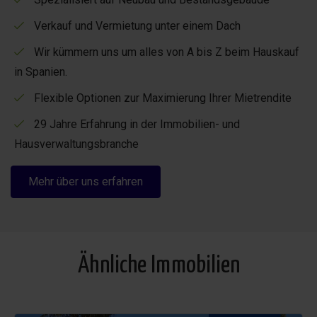
Wenn Sie jetzt buchen und innerhalb von zwei Wochen
Verkauf und Vermietung unter einem Dach
anreisen, erhalten Sie 10 % Rabatt auf Ihren Aufenthalt,
sofern die Unterkunft noch verfügbar ist. Lassen Sie sich
Wir kümmern uns um alles von A bis Z beim Hauskauf
diese Gelegenheit nicht entgehen, einen unvergesslichen
in Spanien.
Urlaub im Casa Flamenca zu erleben.
Flexible Optionen zur Maximierung Ihrer Mietrendite
Kommen Sie und genießen Sie alles, was dieses schöne
29 Jahre Erfahrung in der Immobilien- und
Ferienhaus und die Umgebung zu bieten haben!
Hausverwaltungsbranche
Mehr über uns erfahren
Ähnliche Immobilien
Schließen Sie zusätzliche Informationen