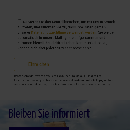
Aktivieren Sie das Kontrollkästchen, um mit uns in Kontakt
zu treten, und stimmen Sie zu, dass Ihre Daten gemäß
unserer
Datenschutzrichtlinie verwendet werden
. Sie werden
automatisch in unsere Mailingliste aufgenommen und
stimmen hiermit der elektronischen Kommunikation zu,
können sich aber jederzeit wieder abmelden.*
Einreichen
Responsable del tratamiento: Casa Las Dunas - La Mata SL, Finalidad del
tratamiento: Gestión y control de los servicios ofrecidos a través de la página Web
de Servicios inmobiliarios, Envío de información a traves de newsletter y otros,
Legitimación: Por consentimiento, Destinatarios: No se cederan los datos, salvo
para elaborar contabilidad, Derechos de las personas interesadas: Acceder,
rectificar y suprimir los datos, solicitar la portabilidad de los mismos, oponerse
altratamiento y solicitar la limitación de éste, Procedencia de los datos: El Propio
interesado, Información Adicional: Puede consultarse la información adicional y
detallada sobre protección de datos
Aquí
.
Bleiben Sie informiert