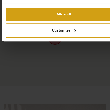
Mit zwei Schlafzimmern und einem Badezimmer im
Erdgeschoss ist das Haus auch für Menschen mit
Behinderungen und ältere Menschen sehr gut zugänglich.
Allow all
Das dritte Schlafzimmer und das zweite Badezimmer
befinden sich im ersten Stock, wo Sie auch Zugang zu
Customize
einer schönen Dachterrasse haben. Hier können Sie auf
den Liegestühlen entspannen oder bei einem Drink den
Meerblick genießen.
**Moderne Ausstattung**
Alle Räume, einschließlich des Wohnzimmers, sind
klimatisiert und verfügen über zusätzliche Ventilatoren für
Ihren Komfort. Die voll ausgestattete Küche verfügt über
alles, was Sie brauchen, von der Spülmaschine über die
Waschmaschine bis hin zur Nespresso-Maschine. Das
gemütliche Wohnzimmer lädt zum Entspannen mit