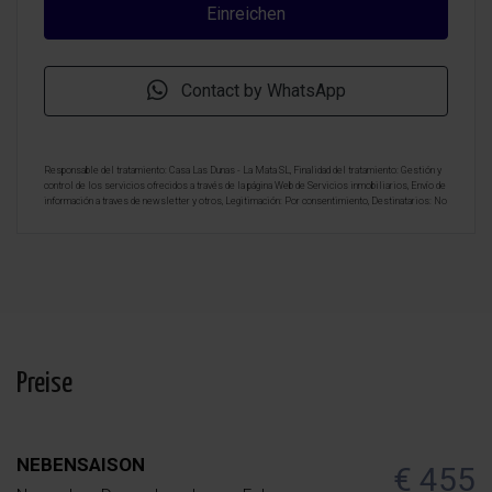
Contact by WhatsApp
Responsable del tratamiento: Casa Las Dunas - La Mata SL, Finalidad del tratamiento: Gestión y
control de los servicios ofrecidos a través de la página Web de Servicios inmobiliarios, Envío de
información a traves de newsletter y otros, Legitimación: Por consentimiento, Destinatarios: No
se cederan los datos, salvo para elaborar contabilidad, Derechos de las personas interesadas:
Acceder, rectificar y suprimir los datos, solicitar la portabilidad de los mismos, oponerse
altratamiento y solicitar la limitación de éste, Procedencia de los datos: El Propio interesado,
Información Adicional: Puede consultarse la información adicional y detallada sobre protección
de datos
Aquí
.
Preise
NEBENSAISON
€ 455