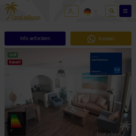
Info anfordern
Kontakt
Golf
Rabatt!
F