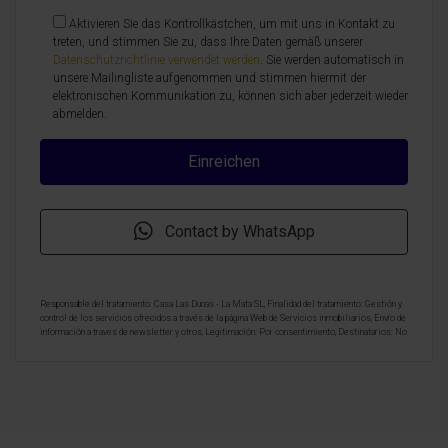
Aktivieren Sie das Kontrollkästchen, um mit uns in Kontakt zu
treten, und stimmen Sie zu, dass Ihre Daten gemäß unserer
Datenschutzrichtlinie verwendet werden
. Sie werden automatisch in
unsere Mailingliste aufgenommen und stimmen hiermit der
elektronischen Kommunikation zu, können sich aber jederzeit wieder
abmelden.
Contact by WhatsApp
Responsable del tratamiento: Casa Las Dunas - La Mata SL, Finalidad del tratamiento: Gestión y
control de los servicios ofrecidos a través de la página Web de Servicios inmobiliarios, Envío de
información a traves de newsletter y otros, Legitimación: Por consentimiento, Destinatarios: No
se cederan los datos, salvo para elaborar contabilidad, Derechos de las personas interesadas:
Acceder, rectificar y suprimir los datos, solicitar la portabilidad de los mismos, oponerse
altratamiento y solicitar la limitación de éste, Procedencia de los datos: El Propio interesado,
Información Adicional: Puede consultarse la información adicional y detallada sobre protección
de datos
Aquí
.