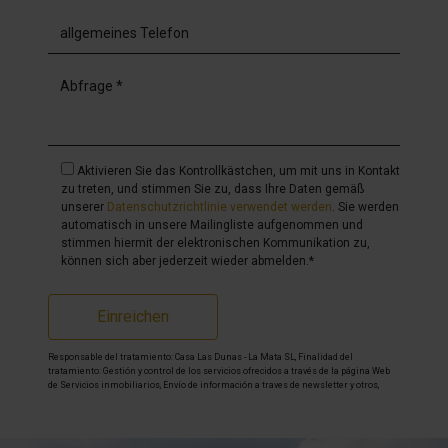
Aktivieren Sie das Kontrollkästchen, um mit uns in Kontakt
zu treten, und stimmen Sie zu, dass Ihre Daten gemäß
unserer
Datenschutzrichtlinie verwendet werden
. Sie werden
automatisch in unsere Mailingliste aufgenommen und
stimmen hiermit der elektronischen Kommunikation zu,
können sich aber jederzeit wieder abmelden.*
Einreichen
Responsable del tratamiento: Casa Las Dunas - La Mata SL, Finalidad del
tratamiento: Gestión y control de los servicios ofrecidos a través de la página Web
de Servicios inmobiliarios, Envío de información a traves de newsletter y otros,
Legitimación: Por consentimiento, Destinatarios: No se cederan los datos, salvo
para elaborar contabilidad, Derechos de las personas interesadas: Acceder,
rectificar y suprimir los datos, solicitar la portabilidad de los mismos, oponerse
altratamiento y solicitar la limitación de éste, Procedencia de los datos: El Propio