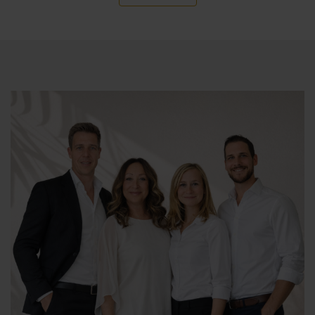
Schlafzimmer, jedes mit eigenem Bad und einer
zusätzlichen Gästetoilette. Von dieser Etage aus haben
Sie Zugang zu einer überdachten Terrasse, einer 80 m²
großen Poolterrasse und dem 10 × 4-Infinity-Pool.