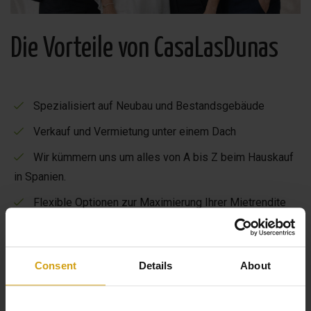
Die Vorteile von CasaLasDunas
Spezialisiert auf Neubau und Bestandsgebäude
Verkauf und Vermietung unter einem Dach
Wir kümmern uns um alles von A bis Z beim Hauskauf
in Spanien.
Flexible Optionen zur Maximierung Ihrer Mietrendite
29 Jahre Erfahrung in der Immobilien- und
Hausverwaltungsbranche
Consent
Details
About
Mehr über uns erfahren