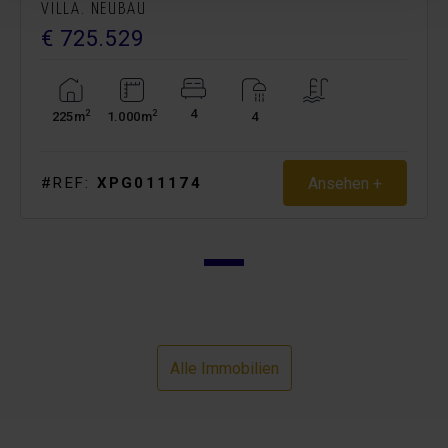
VILLA. NEUBAU
€ 725.529
4
2
2
225m
1.000m
4
Ansehen +
#REF:
XPG011174
Alle Immobilien