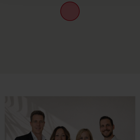
Schließen Sie zusätzliche Informationen
Zusatzinformationen Mietobjekte:
Der
Winterpreis
bezieht sich auf 2 Personen, bei einem
Aufenthalt ab 2 Monaten.
Nur in den Monaten: November, Dezember, Januar,
Februar und März.
Flexible Buchung: