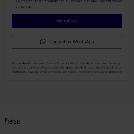
elektronischen Kommunikation zu, können sich aber jederzeit wieder
abmelden.
Contact by WhatsApp
Responsable del tratamiento: Casa Las Dunas - La Mata SL, Finalidad del tratamiento: Gestión y
control de los servicios ofrecidos a través de la página Web de Servicios inmobiliarios, Envío de
información a traves de newsletter y otros, Legitimación: Por consentimiento, Destinatarios: No
se cederan los datos, salvo para elaborar contabilidad, Derechos de las personas interesadas:
Acceder, rectificar y suprimir los datos, solicitar la portabilidad de los mismos, oponerse
altratamiento y solicitar la limitación de éste, Procedencia de los datos: El Propio interesado,
Información Adicional: Puede consultarse la información adicional y detallada sobre protección
de datos
Aquí
.
Preise