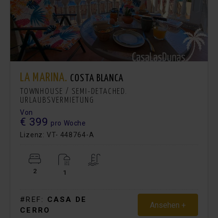
LA MARINA.
COSTA BLANCA
TOWNHOUSE / SEMI-DETACHED.
URLAUBSVERMIETUNG
Von
€ 399
pro Woche
Lizenz: VT- 448764-A
2
1
#REF:
CASA DE
Ansehen +
CERRO