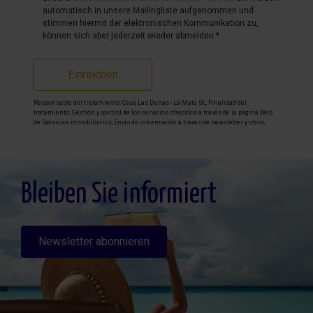
automatisch in unsere Mailingliste aufgenommen und
stimmen hiermit der elektronischen Kommunikation zu,
können sich aber jederzeit wieder abmelden.*
Einreichen
Responsable del tratamiento: Casa Las Dunas - La Mata SL, Finalidad del
tratamiento: Gestión y control de los servicios ofrecidos a través de la página Web
de Servicios inmobiliarios, Envío de información a traves de newsletter y otros,
Legitimación: Por consentimiento, Destinatarios: No se cederan los datos, salvo
para elaborar contabilidad, Derechos de las personas interesadas: Acceder,
rectificar y suprimir los datos, solicitar la portabilidad de los mismos, oponerse
altratamiento y solicitar la limitación de éste, Procedencia de los datos: El Propio
interesado, Información Adicional: Puede consultarse la información adicional y
detallada sobre protección de datos
Aquí
.
Bleiben Sie informiert
Newsletter abonnieren