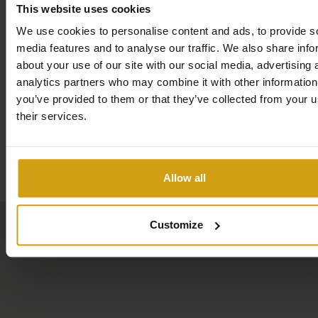
This website uses cookies
Für diejenigen, die etwas mehr Unterhaltung suchen, sind
We use cookies to personalise content and ads, to provide s
Großstädte wie Alicante, Elche, Santa Pola, Guardamar
media features and to analyse our traffic. We also share info
del Segura, Orihuela Costa und Torrevieja nur 15 bis 20
about your use of our site with our social media, advertising 
Autominuten entfernt, wo Sie eine große Auswahl an
analytics partners who may combine it with other information
Geschäften, Restaurants und Kultur genießen können
you’ve provided to them or that they’ve collected from your u
their services.
Attraktionen.
Wenn Sie über einen Google Chromecast verfügen,
Karte
können Sie ihn während Ihres Aufenthalts im La Belle
Allow all
Bleu mitnehmen und damit Ihre Lieblingssendungen und -
filme im Fernsehen ansehen.
Customize
Kurz gesagt, La Belle Bleu ist der ideale Ort für einen
erholsamen und vielseitigen Urlaub, bei dem Komfort,
Bequemlichkeit und Vergnügen Hand in Hand gehen.