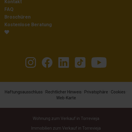
Kontakt
FAQ
Broschüren
Kostenlose Beratung
Haftungsausschluss
·
Rechtlicher Hinweis
·
Privatsphäre
·
Cookies
·
Web-Karte
Wohnung zum Verkauf in Torrevieja
Immobilien zum Verkauf in Torrevieja