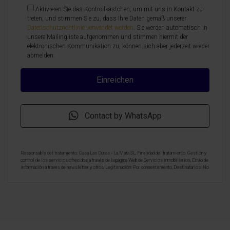
Aktivieren Sie das Kontrollkästchen, um mit uns in Kontakt zu
treten, und stimmen Sie zu, dass Ihre Daten gemäß unserer
Datenschutzrichtlinie verwendet werden
. Sie werden automatisch in
unsere Mailingliste aufgenommen und stimmen hiermit der
elektronischen Kommunikation zu, können sich aber jederzeit wieder
abmelden.
Contact by WhatsApp
Responsable del tratamiento: Casa Las Dunas - La Mata SL, Finalidad del tratamiento: Gestión y
control de los servicios ofrecidos a través de la página Web de Servicios inmobiliarios, Envío de
información a traves de newsletter y otros, Legitimación: Por consentimiento, Destinatarios: No
se cederan los datos, salvo para elaborar contabilidad, Derechos de las personas interesadas:
Acceder, rectificar y suprimir los datos, solicitar la portabilidad de los mismos, oponerse
altratamiento y solicitar la limitación de éste, Procedencia de los datos: El Propio interesado,
Información Adicional: Puede consultarse la información adicional y detallada sobre protección
de datos
Aquí
.