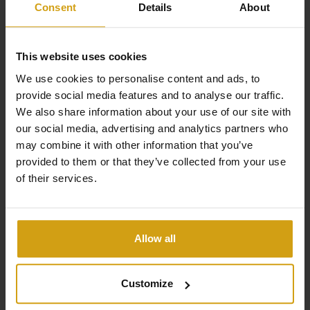
Consent
Details
About
This website uses cookies
We use cookies to personalise content and ads, to
provide social media features and to analyse our traffic.
We also share information about your use of our site with
our social media, advertising and analytics partners who
Die Vorteile von CasaLasDunas
may combine it with other information that you’ve
provided to them or that they’ve collected from your use
of their services.
Spezialisiert auf Neubau und Bestandsgebäude
Verkauf und Vermietung unter einem Dach
Allow all
Wir kümmern uns um alles von A bis Z beim Hauskauf
in Spanien.
Customize
Flexible Optionen zur Maximierung Ihrer Mietrendite