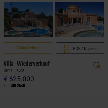
Zurückkehren
PDF / Drucken
Villa
·
Wiederverkauf
Jávea · Jávea
€ 625.000
REF.:
XDL2640