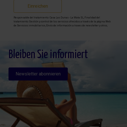
Einreichen
Responsable del tratamiento: Casa Las Dunas - La Mata SL, Finalidad del
tratamiento: Gestión y control de los servicios ofrecidos a través de la página Web
de Servicios inmobiliarios, Envío de información a traves de newsletter y otros,
Legitimación: Por consentimiento, Destinatarios: No se cederan los datos, salvo
para elaborar contabilidad, Derechos de las personas interesadas: Acceder,
rectificar y suprimir los datos, solicitar la portabilidad de los mismos, oponerse
altratamiento y solicitar la limitación de éste, Procedencia de los datos: El Propio
interesado, Información Adicional: Puede consultarse la información adicional y
detallada sobre protección de datos
Aquí
.
Bleiben Sie informiert
Newsletter abonnieren