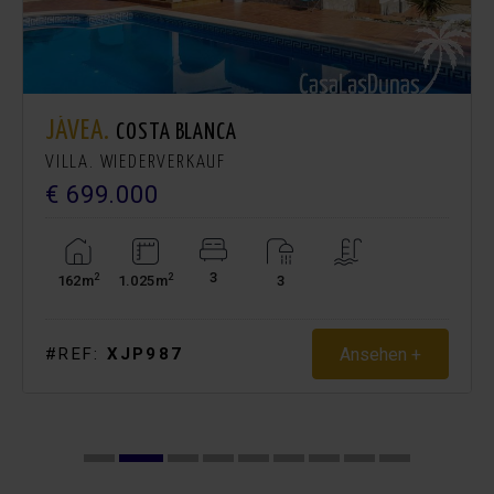
JÁVEA.
COSTA BLANCA
VILLA. WIEDERVERKAUF
€ 699.000
3
2
2
162m
1.025m
3
Ansehen +
#REF:
XJP987