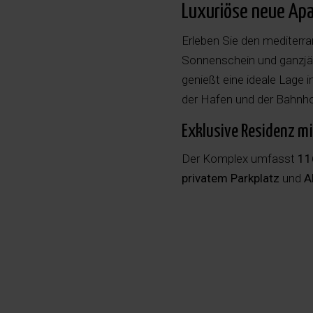
Luxuriöse neue Apa
Erleben Sie den mediterra
Sonnenschein und ganzj
genießt eine ideale Lage 
der Hafen und der Bahnh
Exklusive Residenz m
Der Komplex umfasst
11
privatem Parkplatz
und
A
außergewöhnlichen Komf
Spa- und Wellnessc
Voll ausgestattete
Privatkino
Coworking-Space
m