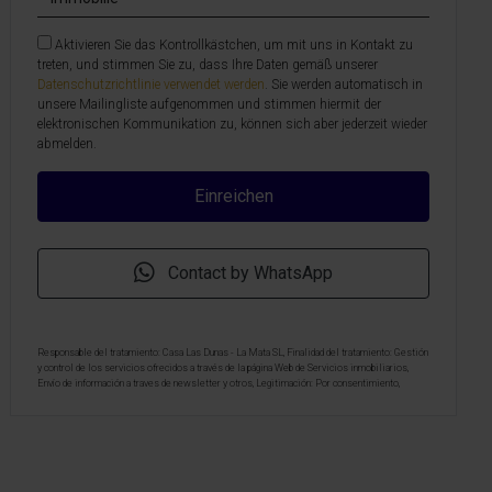
Aktivieren Sie das Kontrollkästchen, um mit uns in Kontakt zu
treten, und stimmen Sie zu, dass Ihre Daten gemäß unserer
Datenschutzrichtlinie verwendet werden
. Sie werden automatisch in
unsere Mailingliste aufgenommen und stimmen hiermit der
elektronischen Kommunikation zu, können sich aber jederzeit wieder
abmelden.
Contact by WhatsApp
Responsable del tratamiento: Casa Las Dunas - La Mata SL, Finalidad del tratamiento: Gestión
y control de los servicios ofrecidos a través de la página Web de Servicios inmobiliarios,
Envío de información a traves de newsletter y otros, Legitimación: Por consentimiento,
Destinatarios: No se cederan los datos, salvo para elaborar contabilidad, Derechos de las
personas interesadas: Acceder, rectificar y suprimir los datos, solicitar la portabilidad de los
mismos, oponerse altratamiento y solicitar la limitación de éste, Procedencia de los datos:
El Propio interesado, Información Adicional: Puede consultarse la información adicional y
detallada sobre protección de datos
Aquí
.