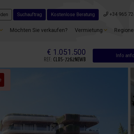
+34 965 72
+34 965 72
lden
lden
Suchauftrag
Suchauftrag
Kostenlose Beratung
Kostenlose Beratung
Möchten Sie verkaufen?
Möchten Sie verkaufen?
Vermietung
Vermietung
Region
Region
€ 1.051.500
Info anf
REF.:
CLDS-7262NEWB
e