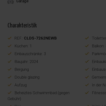
Garage
Charakteristik
REF.:
CLDS-7262NEWB
Toilette
Küchen: 1
Balkon:
Einbauschränke: 3
Parkmögl
Baujahr: 2024
Einbauk
Bergung
Einbaus
Double glazing
Gemeins
Aufzug
In der N
Beheiztes Schwimmbad (gegen
Fitness
Gebühr)