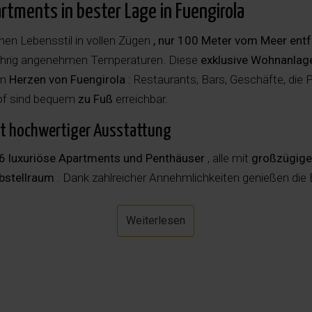
rtments in bester Lage in
Fuengirola
nen Lebensstil in vollen Zügen
, nur 100 Meter vom Meer entf
ährig angenehmen Temperaturen. Diese
exklusive Wohnanlage
im
Herzen von Fuengirola
: Restaurants, Bars, Geschäfte, die 
of sind bequem
zu Fuß
erreichbar.
it hochwertiger Ausstattung
6 luxuriöse Apartments und Penthäuser
, alle mit
großzügige
bstellraum
. Dank zahlreicher Annehmlichkeiten genießen di
ort.
Weiterlesen
enter
mit Sauna, Hamam, Whirlpool, Ruhebereich und
beheiz
r Fitnessraum
it Arbeitsplätzen, Besprechungsräumen und Highspeed-Inter