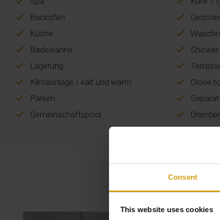
Spa
Kühl- / 
Backofen
Geschir
Küche
Waschm
Badewanne
Shower
Lagerung
Terrass
Klimaanlage / kalt und warm
Close t
Parken
Separat
Gemeinschaftspool
Orientie
Consent
This website uses cookies