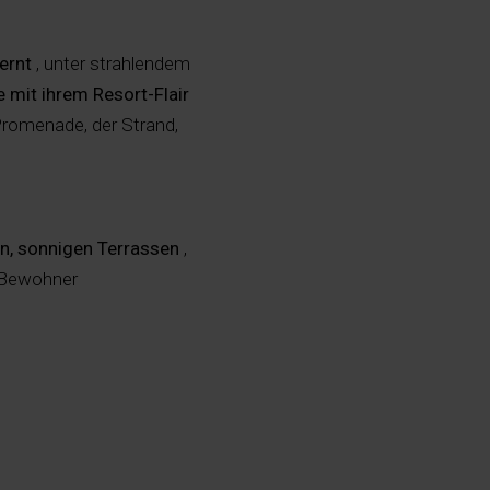
ernt
, unter strahlendem
 mit ihrem Resort-Flair
Promenade, der Strand,
n, sonnigen Terrassen
,
e Bewohner
tem Schwimmbad
netanschluss