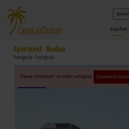
Anme
Anme
Kaufen
Kaufen
Apartment
·
Neubau
Fuengirola · Fuengirola
Letzte verfügbare!
Diese Unterkunft ist nicht verfügbar.
Erweiterte Such
schlüsselfertig!
Beheizter Pool