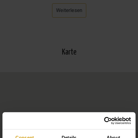
Kunstrasen angelegt und ein 15 m² großer
Weiterlesen
Swimmingpool ist gegen Aufpreis optional erhältlich.
Wenn Sie weitere Informationen benötigen, wenden Sie
sich bitte an den Vertrieb.
Karte
*Zusätzliche Informationen zum Standort der Villa: Los
Montesinos liegt in der Provinz Alicante und ist ein
malerisches Dorf in der Autonomen Gemeinschaft
Valencia in Spanien. Es bietet eine entspannte
Atmosphäre mit engen Gassen und authentischem
spanischem Charme. Das Dorf ist berühmt für seine
traditionellen Märkte und lebhaften Feste, wie zum
Beispiel das jährliche Fest zu Ehren des örtlichen
Schutzpatrons. Umgeben von Ackerland und
Naturschutzgebieten bietet Los Montesinos einen
Consent
Details
About