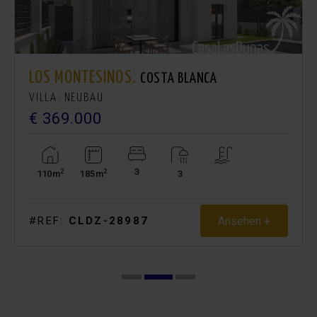
LOS MONTESINOS.
COSTA BLANCA
VILLA. NEUBAU
€ 369.000
3
2
2
110m
185m
3
Ansehen +
#REF:
CLDZ-28987