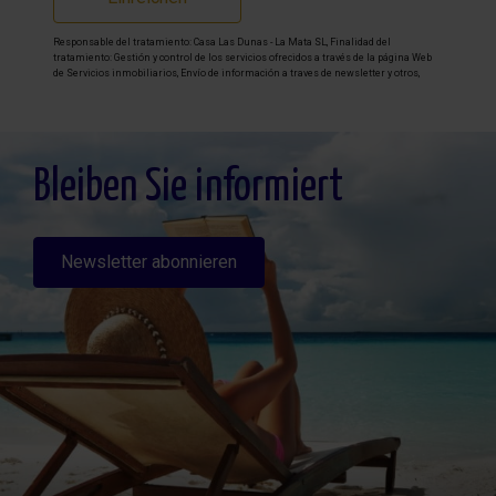
Responsable del tratamiento: Casa Las Dunas - La Mata SL, Finalidad del
tratamiento: Gestión y control de los servicios ofrecidos a través de la página Web
de Servicios inmobiliarios, Envío de información a traves de newsletter y otros,
Legitimación: Por consentimiento, Destinatarios: No se cederan los datos, salvo
para elaborar contabilidad, Derechos de las personas interesadas: Acceder,
rectificar y suprimir los datos, solicitar la portabilidad de los mismos, oponerse
altratamiento y solicitar la limitación de éste, Procedencia de los datos: El Propio
interesado, Información Adicional: Puede consultarse la información adicional y
detallada sobre protección de datos
Aquí
.
Bleiben Sie informiert
Newsletter abonnieren