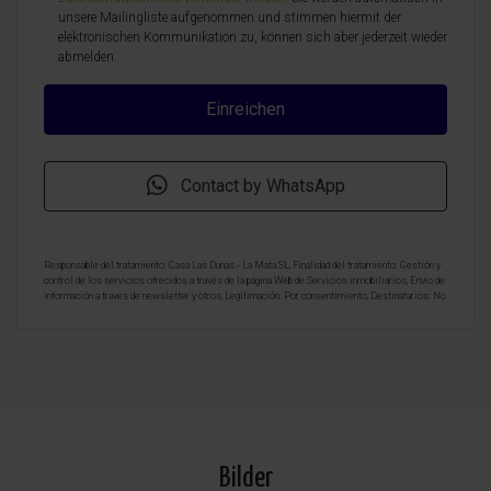
unsere Mailingliste aufgenommen und stimmen hiermit der
elektronischen Kommunikation zu, können sich aber jederzeit wieder
abmelden.
Contact by WhatsApp
Responsable del tratamiento: Casa Las Dunas - La Mata SL, Finalidad del tratamiento: Gestión y
control de los servicios ofrecidos a través de la página Web de Servicios inmobiliarios, Envío de
información a traves de newsletter y otros, Legitimación: Por consentimiento, Destinatarios: No
se cederan los datos, salvo para elaborar contabilidad, Derechos de las personas interesadas:
Acceder, rectificar y suprimir los datos, solicitar la portabilidad de los mismos, oponerse
altratamiento y solicitar la limitación de éste, Procedencia de los datos: El Propio interesado,
Información Adicional: Puede consultarse la información adicional y detallada sobre protección
de datos
Aquí
.
Bilder