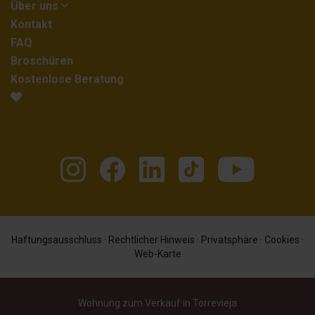
Über uns
Kontakt
FAQ
Broschüren
Kostenlose Beratung
Haftungsausschluss
·
Rechtlicher Hinweis
·
Privatsphäre
·
Cookies
·
Web-Karte
Wohnung zum Verkauf in Torrevieja