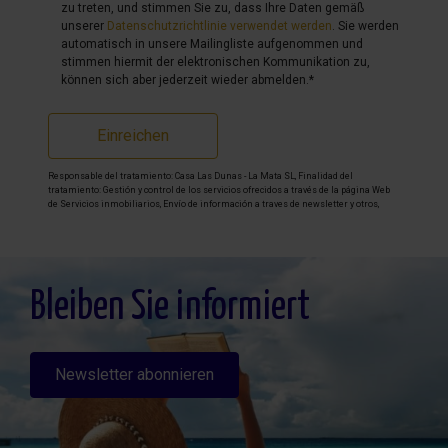
zu treten, und stimmen Sie zu, dass Ihre Daten gemäß
unserer
Datenschutzrichtlinie verwendet werden
. Sie werden
automatisch in unsere Mailingliste aufgenommen und
stimmen hiermit der elektronischen Kommunikation zu,
können sich aber jederzeit wieder abmelden.*
Einreichen
Responsable del tratamiento: Casa Las Dunas - La Mata SL, Finalidad del
tratamiento: Gestión y control de los servicios ofrecidos a través de la página Web
de Servicios inmobiliarios, Envío de información a traves de newsletter y otros,
Legitimación: Por consentimiento, Destinatarios: No se cederan los datos, salvo
para elaborar contabilidad, Derechos de las personas interesadas: Acceder,
rectificar y suprimir los datos, solicitar la portabilidad de los mismos, oponerse
altratamiento y solicitar la limitación de éste, Procedencia de los datos: El Propio
interesado, Información Adicional: Puede consultarse la información adicional y
detallada sobre protección de datos
Aquí
.
Bleiben Sie informiert
Newsletter abonnieren