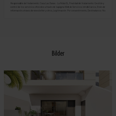
Responsable del tratamiento: Casa Las Dunas - La Mata SL, Finalidad del tratamiento: Gestión y
control de los servicios ofrecidos a través de la página Web de Servicios inmobiliarios, Envío de
información a traves de newsletter y otros, Legitimación: Por consentimiento, Destinatarios: No
se cederan los datos, salvo para elaborar contabilidad, Derechos de las personas interesadas:
Acceder, rectificar y suprimir los datos, solicitar la portabilidad de los mismos, oponerse
altratamiento y solicitar la limitación de éste, Procedencia de los datos: El Propio interesado,
Información Adicional: Puede consultarse la información adicional y detallada sobre protección
de datos
Aquí
.
Bilder