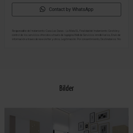
Contact by WhatsApp
Responsable del tratamiento: Casa Las Dunas - La Mata SL, Finalidad del tratamiento: Gestión y
control de los servicios ofrecidos a través de la página Web de Servicios inmobiliarios, Envío de
información a traves de newsletter y otros, Legitimación: Por consentimiento, Destinatarios: No
se cederan los datos, salvo para elaborar contabilidad, Derechos de las personas interesadas:
Acceder, rectificar y suprimir los datos, solicitar la portabilidad de los mismos, oponerse
altratamiento y solicitar la limitación de éste, Procedencia de los datos: El Propio interesado,
Información Adicional: Puede consultarse la información adicional y detallada sobre protección
de datos
Aquí
.
Bilder