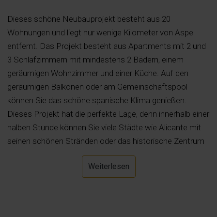
Dieses schöne Neubauprojekt besteht aus 20
Wohnungen und liegt nur wenige Kilometer von Aspe
entfernt. Das Projekt besteht aus Apartments mit 2 und
3 Schlafzimmern mit mindestens 2 Bädern, einem
geräumigen Wohnzimmer und einer Küche. Auf den
geräumigen Balkonen oder am Gemeinschaftspool
können Sie das schöne spanische Klima genießen.
Dieses Projekt hat die perfekte Lage, denn innerhalb einer
halben Stunde können Sie viele Städte wie Alicante mit
seinen schönen Stränden oder das historische Zentrum
von Elche besuchen. Und innerhalb einer halben Stunde
Weiterlesen
sind Sie am Flughafen in Alicante. Interessieren Sie sich
für dieses Projekt und möchten Sie weitere
Informationen? Bitte zögern Sie nicht, uns zu
kontaktieren.