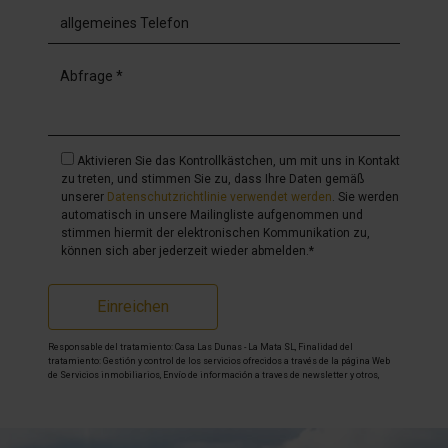
Aktivieren Sie das Kontrollkästchen, um mit uns in Kontakt
zu treten, und stimmen Sie zu, dass Ihre Daten gemäß
unserer
Datenschutzrichtlinie verwendet werden
. Sie werden
automatisch in unsere Mailingliste aufgenommen und
stimmen hiermit der elektronischen Kommunikation zu,
können sich aber jederzeit wieder abmelden.*
Einreichen
Responsable del tratamiento: Casa Las Dunas - La Mata SL, Finalidad del
tratamiento: Gestión y control de los servicios ofrecidos a través de la página Web
de Servicios inmobiliarios, Envío de información a traves de newsletter y otros,
Legitimación: Por consentimiento, Destinatarios: No se cederan los datos, salvo
para elaborar contabilidad, Derechos de las personas interesadas: Acceder,
rectificar y suprimir los datos, solicitar la portabilidad de los mismos, oponerse
altratamiento y solicitar la limitación de éste, Procedencia de los datos: El Propio
interesado, Información Adicional: Puede consultarse la información adicional y