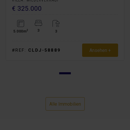
VILLA. WIEDERVERKAUF
€ 325.000
3
2
5.000m
3
Ansehen +
#REF:
CLDJ-58889
Alle Immobilien