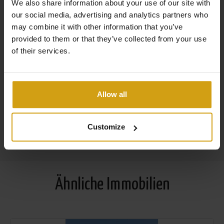
We also share information about your use of our site with
von Einheimischen, die in einem der vielen Cafés ein Bier
our social media, advertising and analytics partners who
Verkauf und Vermietung unter einem Dach
oder einen Wein genießen.
may combine it with other information that you’ve
Wir kümmern uns um alles von A bis Z beim Hauskauf
provided to them or that they’ve collected from your use
in Spanien.
of their services.
Der Flughafen Alicante ist 40 Minuten und der Flughafen
Flexible Optionen zur Maximierung Ihrer Mietrendite
Murcia 1 Autostunde entfernt.
29 Jahre Erfahrung in der Immobilien- und
Allow all
Hausverwaltungsbranche
Mehr über uns erfahren
Customize
Ähnliche Immobilien