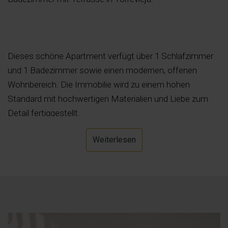
Dieses schöne Apartment verfügt über 1 Schlafzimmer
und 1 Badezimmer sowie einen modernen, offenen
Wohnbereich. Die Immobilie wird zu einem hohen
Standard mit hochwertigen Materialien und Liebe zum
Detail fertiggestellt.
Weiterlesen
Das Anwesen verfügt über eine private 18 m² große
Terrasse, die sich ideal für Unterhaltung und Essen im
Freien eignet.
Die Urbanisation bietet umfangreiche
Gemeinschaftsbereiche, darunter luxuriöse
Schwimmbäder, Whirlpools, Kinderspielbereiche, ein