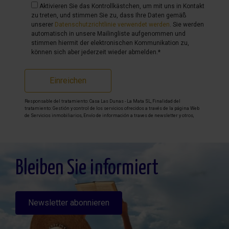
Aktivieren Sie das Kontrollkästchen, um mit uns in Kontakt
zu treten, und stimmen Sie zu, dass Ihre Daten gemäß
unserer
Datenschutzrichtlinie verwendet werden
. Sie werden
automatisch in unsere Mailingliste aufgenommen und
stimmen hiermit der elektronischen Kommunikation zu,
können sich aber jederzeit wieder abmelden.*
Einreichen
Responsable del tratamiento: Casa Las Dunas - La Mata SL, Finalidad del
tratamiento: Gestión y control de los servicios ofrecidos a través de la página Web
de Servicios inmobiliarios, Envío de información a traves de newsletter y otros,
Legitimación: Por consentimiento, Destinatarios: No se cederan los datos, salvo
para elaborar contabilidad, Derechos de las personas interesadas: Acceder,
rectificar y suprimir los datos, solicitar la portabilidad de los mismos, oponerse
altratamiento y solicitar la limitación de éste, Procedencia de los datos: El Propio
interesado, Información Adicional: Puede consultarse la información adicional y
detallada sobre protección de datos
Aquí
.
Bleiben Sie informiert
Newsletter abonnieren