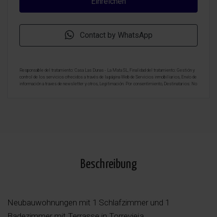
Contact by WhatsApp
Responsable del tratamiento: Casa Las Dunas - La Mata SL, Finalidad del tratamiento: Gestión y
control de los servicios ofrecidos a través de la página Web de Servicios inmobiliarios, Envío de
información a traves de newsletter y otros, Legitimación: Por consentimiento, Destinatarios: No
se cederan los datos, salvo para elaborar contabilidad, Derechos de las personas interesadas:
Acceder, rectificar y suprimir los datos, solicitar la portabilidad de los mismos, oponerse
altratamiento y solicitar la limitación de éste, Procedencia de los datos: El Propio interesado,
Información Adicional: Puede consultarse la información adicional y detallada sobre protección
de datos
Aquí
.
Beschreibung
Neubauwohnungen mit 1 Schlafzimmer und 1
Badezimmer mit Terrasse in Torrevieja.