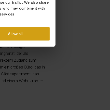
se our traffic. We also share
ers who may combine it with
 services.
Allow all
f einem sonnigen
ber ein riesiges
ngrenzt, der als
direktem Zugang zum
n ein großes Büro, das in
 Gästeapartment, das
er und einem Wohnzimmer