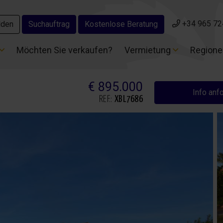
+34 965 72
+34 965 72
lden
lden
Suchauftrag
Suchauftrag
Kostenlose Beratung
Kostenlose Beratung
Möchten Sie verkaufen?
Möchten Sie verkaufen?
Vermietung
Vermietung
Region
Region
€ 895.000
Info anf
REF.:
XBL7686