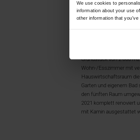
We use cookies to personalis
information about your use of
other information that you’ve
Wunderschöne Finca in ru
Grundstück von 2.000 m2
Wohn-/Esszimmer mit vers
Hauswirtschaftsraum die
Garten und eigenem Bad s
den fünften Raum umgewa
2021 komplett renoviert
mit Kamin ausgestattet 