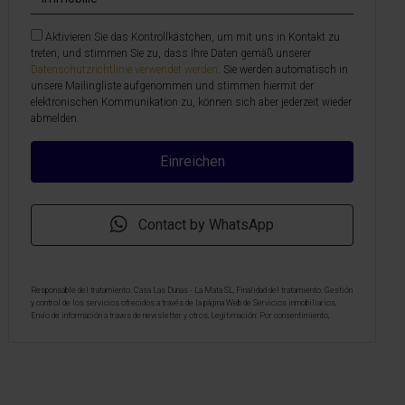
Aktivieren Sie das Kontrollkästchen, um mit uns in Kontakt zu
treten, und stimmen Sie zu, dass Ihre Daten gemäß unserer
Datenschutzrichtlinie verwendet werden
. Sie werden automatisch in
unsere Mailingliste aufgenommen und stimmen hiermit der
elektronischen Kommunikation zu, können sich aber jederzeit wieder
abmelden.
Contact by WhatsApp
Responsable del tratamiento: Casa Las Dunas - La Mata SL, Finalidad del tratamiento: Gestión
y control de los servicios ofrecidos a través de la página Web de Servicios inmobiliarios,
Envío de información a traves de newsletter y otros, Legitimación: Por consentimiento,
Destinatarios: No se cederan los datos, salvo para elaborar contabilidad, Derechos de las
personas interesadas: Acceder, rectificar y suprimir los datos, solicitar la portabilidad de los
mismos, oponerse altratamiento y solicitar la limitación de éste, Procedencia de los datos:
El Propio interesado, Información Adicional: Puede consultarse la información adicional y
detallada sobre protección de datos
Aquí
.