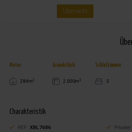
Übersicht
Übe
Meter
Grundstück
Schlafzimmer
2
2
284m
2.000m
5
Charakteristik
REF.:
XBL7686
Privater