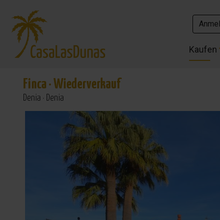
Anme
Anme
Kaufen
Kaufen
Finca
·
Wiederverkauf
Denia · Denia