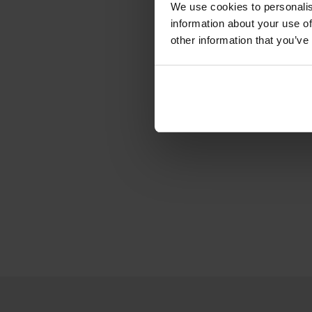
We use cookies to personalis
information about your use of
other information that you’ve
Dieses großzügige Baugru
Orte in Altea Hills und b
Aushubarbeiten bereits du
einen Bauträger aussuch