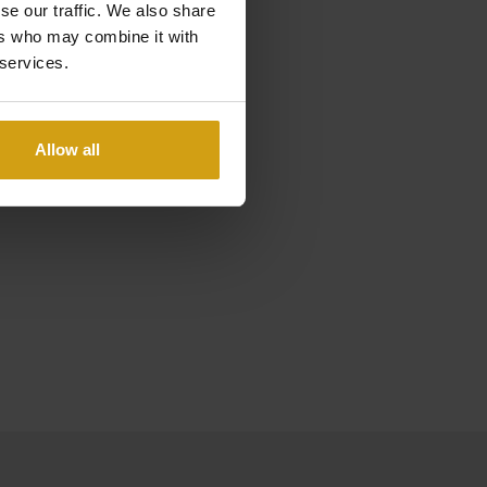
se our traffic. We also share
ers who may combine it with
 services.
inem der einzigartigsten
 Meer. Da die
Allow all
r Käufer kann sich selbst