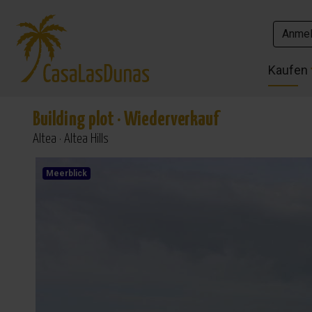
Anme
Anme
Kaufen
Kaufen
Building plot
·
Wiederverkauf
Altea · Altea Hills
Meerblick