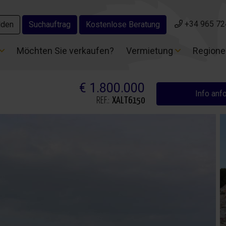
+34 965 72
+34 965 72
lden
lden
Suchauftrag
Suchauftrag
Kostenlose Beratung
Kostenlose Beratung
Möchten Sie verkaufen?
Möchten Sie verkaufen?
Vermietung
Vermietung
Region
Region
€ 1.800.000
Info anf
REF.:
XALT6150