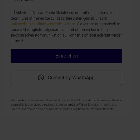
Aktivieren Sie das Kontrollkästchen, um mit uns in Kontakt zu
treten, und stimmen Sie zu, dass Ihre Daten gemäß unserer
Datenschutzrichtlinie verwendet werden
. Sie werden automatisch in
unsere Mailingliste aufgenommen und stimmen hiermit der
elektronischen Kommunikation zu, können sich aber jederzeit wieder
abmelden.
Contact by WhatsApp
Responsable del tratamiento: Casa Las Dunas - La Mata SL, Finalidad del tratamiento: Gestión
y control de los servicios ofrecidos a través de la página Web de Servicios inmobiliarios,
Envío de información a traves de newsletter y otros, Legitimación: Por consentimiento,
Destinatarios: No se cederan los datos, salvo para elaborar contabilidad, Derechos de las
personas interesadas: Acceder, rectificar y suprimir los datos, solicitar la portabilidad de los
mismos, oponerse altratamiento y solicitar la limitación de éste, Procedencia de los datos:
El Propio interesado, Información Adicional: Puede consultarse la información adicional y
detallada sobre protección de datos
Aquí
.