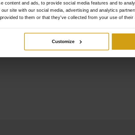
Beschreibung
e content and ads, to provide social media features and to analy
 our site with our social media, advertising and analytics partn
 provided to them or that they’ve collected from your use of their
ndstück von 4000 m2 mit Baugenehmigung befindet sich an e
ietet einen atemberaubenden Blick über die Landschaft und das
Customize
rchgeführt wurden, ist das Grundstück bebaubar. Ein mögliche
en.