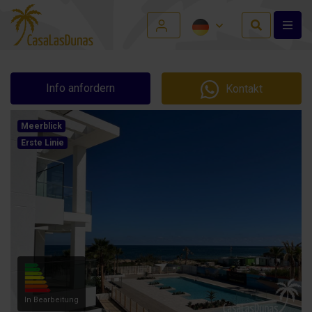
Info anfordern
Kontakt
Meerblick
Erste Linie
In Bearbeitung