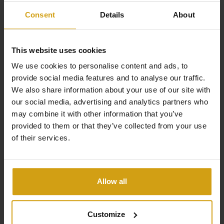
dorthin zurückzukehren.
Consent
Details
About
This website uses cookies
We use cookies to personalise content and ads, to
provide social media features and to analyse our traffic.
We also share information about your use of our site with
our social media, advertising and analytics partners who
may combine it with other information that you’ve
Die Vorteile von CasaLasDunas
provided to them or that they’ve collected from your use
of their services.
Spezialisiert auf Neubau und Bestandsgebäude
Allow all
Verkauf und Vermietung unter einem Dach
Wir kümmern uns um alles von A bis Z beim Hauskauf
Customize
in Spanien.