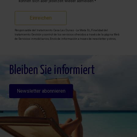
können sich aber jederzeit wieder abmelden.*
Einreichen
Responsable del tratamiento: Casa Las Dunas - La Mata SL, Finalidad del
tratamiento: Gestión y control de los servicios ofrecidos a través de la página Web
de Servicios inmobiliarios, Envío de información a traves de newsletter y otros,
Legitimación: Por consentimiento, Destinatarios: No se cederan los datos, salvo
para elaborar contabilidad, Derechos de las personas interesadas: Acceder,
rectificar y suprimir los datos, solicitar la portabilidad de los mismos, oponerse
altratamiento y solicitar la limitación de éste, Procedencia de los datos: El Propio
interesado, Información Adicional: Puede consultarse la información adicional y
detallada sobre protección de datos
Aquí
.
Bleiben Sie informiert
Newsletter abonnieren