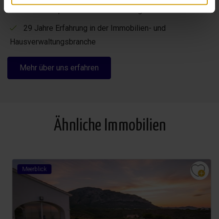
Flexible Optionen zur Maximierung Ihrer Mietrendite
29 Jahre Erfahrung in der Immobilien- und
Hausverwaltungsbranche
Mehr über uns erfahren
Ähnliche Immobilien
Meerblick