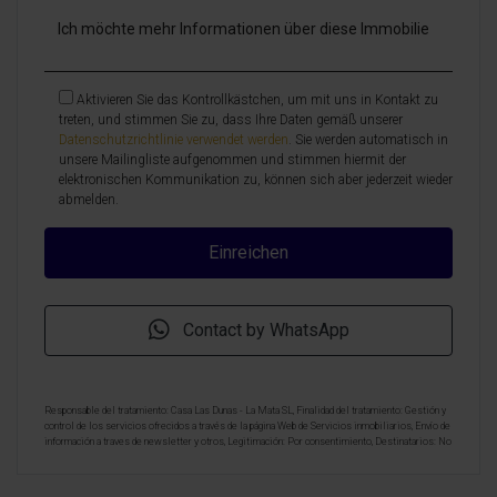
Aktivieren Sie das Kontrollkästchen, um mit uns in Kontakt zu
treten, und stimmen Sie zu, dass Ihre Daten gemäß unserer
Datenschutzrichtlinie verwendet werden
. Sie werden automatisch in
unsere Mailingliste aufgenommen und stimmen hiermit der
elektronischen Kommunikation zu, können sich aber jederzeit wieder
abmelden.
Contact by WhatsApp
Responsable del tratamiento: Casa Las Dunas - La Mata SL, Finalidad del tratamiento: Gestión y
control de los servicios ofrecidos a través de la página Web de Servicios inmobiliarios, Envío de
información a traves de newsletter y otros, Legitimación: Por consentimiento, Destinatarios: No
se cederan los datos, salvo para elaborar contabilidad, Derechos de las personas interesadas:
Acceder, rectificar y suprimir los datos, solicitar la portabilidad de los mismos, oponerse
altratamiento y solicitar la limitación de éste, Procedencia de los datos: El Propio interesado,