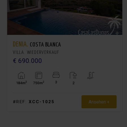
DENIA.
COSTA BLANCA
VILLA. WIEDERVERKAUF
€ 690.000
3
2
2
184m
750m
2
Ansehen +
#REF:
XCC-1025