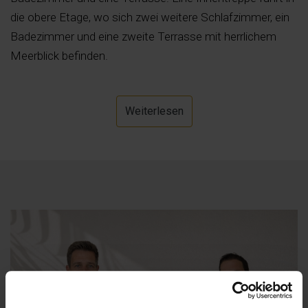
die obere Etage, wo sich zwei weitere Schlafzimmer, ein
Badezimmer und eine zweite Terrasse mit herrlichem
Meerblick befinden.
Weiterlesen
*Weitere Informationen zur Region: Dénia ist ein wahres
verstecktes Juwel an der Costa Blanca, ein Ort, an dem
man sich sofort zu Hause fühlt. Das oberhalb der Stadt
gelegene Schloss bietet nicht nur atemberaubende
Ausblicke, sondern auch eine faszinierende Reise durch
die Geschichte. Ich erinnere mich daran, wie ich durch die
farbenfrohen Straßen der Altstadt schlenderte und den
Duft von frischen Meeresfrüchten und Paella genoss.
Die Strände sind eine Oase der Ruhe mit weichem Sand
und klarem Wasser. Dénia hat eine warme und
einladende Atmosphäre, die Lust macht, immer wieder