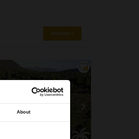
Ansehen +
About