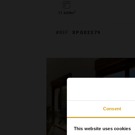
2
11.649m
#REF:
XPG02379
Consent
This website uses cookies