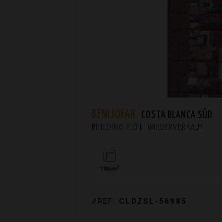
BENIJÓFAR.
COSTA BLANCA SÜD
BUILDING PLOT. WIEDERVERKAUF
2
196m
#REF:
CLDZSL-56985