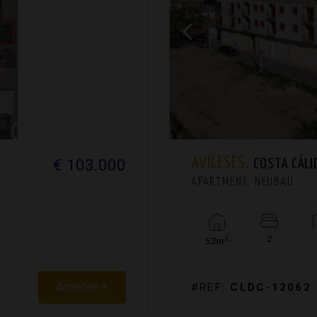
AVILESES.
€ 103.000
COSTA CÁLI
APARTMENT. NEUBAU
2
2
52m
Ansehen +
#REF:
CLDC-12062