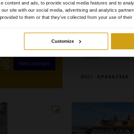
e content and ads, to provide social media features and to analy
 our site with our social media, advertising and analytics partn
 provided to them or that they’ve collected from your use of their
JALÓN TAL.
COSTA BL
BUILDING PLOT. WIEDER
Customize
2
13.502m
ng
Mehr anzeigen
#REF:
XPG001355