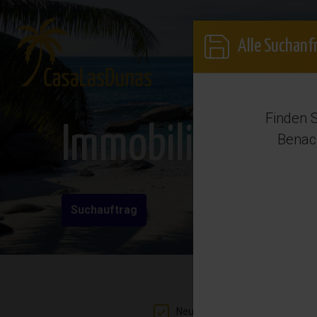
Anme
Alle Suchanf
Kaufen
Finden S
Immobilienkauf 
Benach
Suchauftrag
Neubau