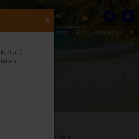
24 489
+31(0)649855641
×
en
Über uns
Kontakt
FAQ
Broschüren
chern und
alten.
Vermietung