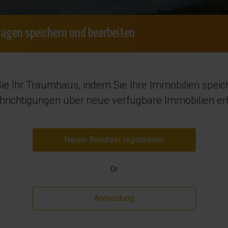
+34 965 7
lden
Suchauftrag
Kostenlose Beratung
ragen speichern und bearbeiten
Möchten Sie verkaufen?
Vermietung
Region
ie Ihr Traumhaus, indem Sie Ihre Immobilien spei
in Spanien
richtigungen über neue verfügbare Immobilien erh
Neuen Benutzer registrieren
Or
Anmeldung
Wiederverkauf