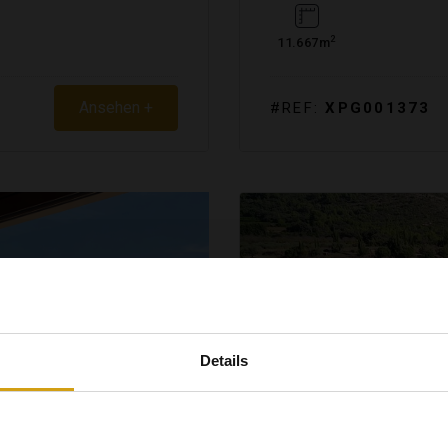
2
11.667m
Ansehen +
#REF:
XPG001373
Details