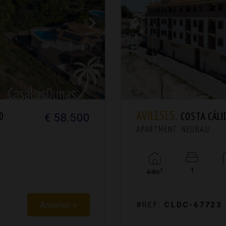
AVILESES.
€ 58.500
D
COSTA CÁLI
APARTMENT. NEUBAU
1
2
44m
Ansehen +
#REF:
CLDC-67723