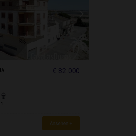
€ 82.000
DA
1
Ansehen +