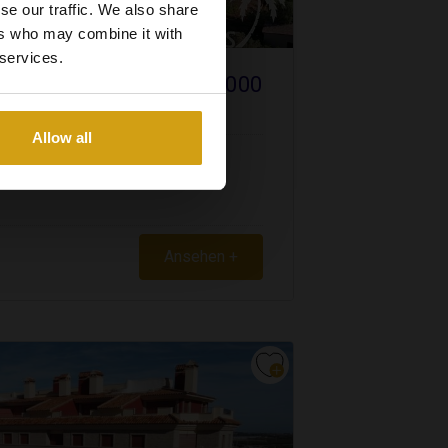
se our traffic. We also share
ers who may combine it with
 services.
€ 100.000
ANCA NORD
VERKAUF
Allow all
Ansehen +