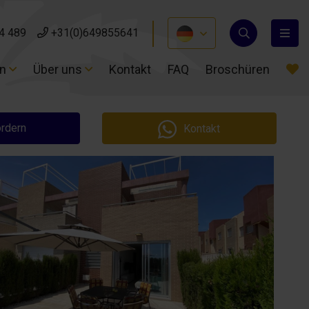
4 489
4 489
+31(0)649855641
+31(0)649855641
en
en
Über uns
Über uns
Kontakt
Kontakt
FAQ
FAQ
Broschüren
Broschüren
ordern
Kontakt