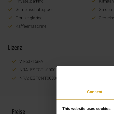
Private_parking
Klimaanl
Gemeinschaftspool
Garden
Double glazing
Gemeins
Kaffeemaschine
Lizenz
VT-507158-A
NRA: ESFCTU000003052000974222000000000000
NRA: ESFCNT00000305200097422200000000000
Consent
This website uses cookies
Preise