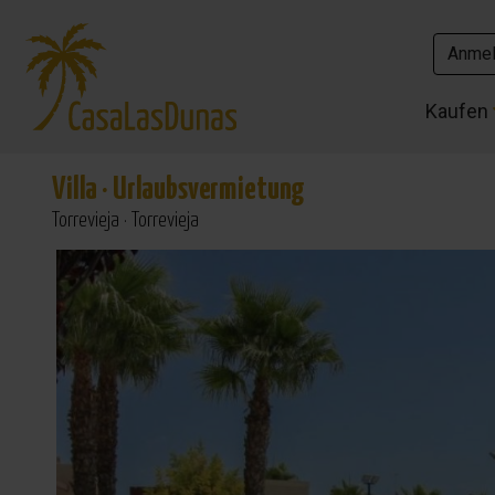
Anme
Anme
Kaufen
Kaufen
Villa
·
Urlaubsvermietung
Torrevieja · Torrevieja