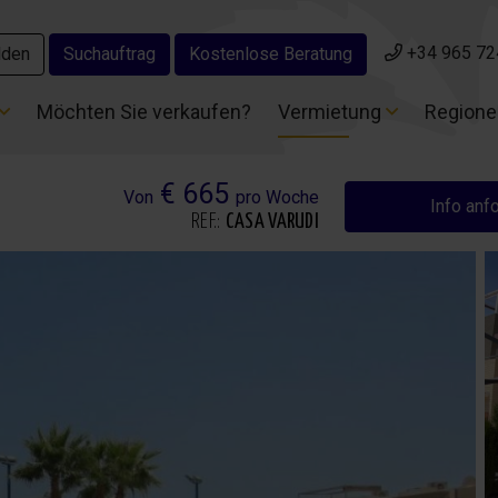
+34 965 72
+34 965 72
lden
lden
Suchauftrag
Suchauftrag
Kostenlose Beratung
Kostenlose Beratung
Möchten Sie verkaufen?
Möchten Sie verkaufen?
Vermietung
Vermietung
Region
Region
€ 665
Von
pro Woche
Info anf
REF.:
CASA VARUDI