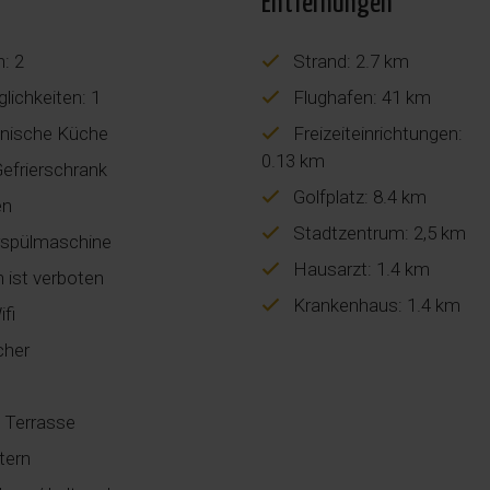
Entfernungen
n: 2
Strand: 2.7 km
ichkeiten: 1
Flughafen: 41 km
nische Küche
Freizeiteinrichtungen:
0.13 km
Gefrierschrank
Golfplatz: 8.4 km
en
Stadtzentrum: 2,5 km
rspülmaschine
Hausarzt: 1.4 km
 ist verboten
Krankenhaus: 1.4 km
ifi
cher
 Terrasse
tern