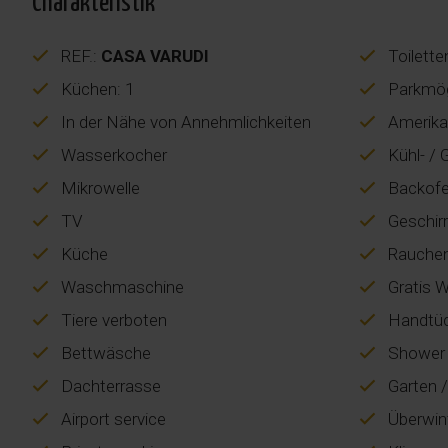
Charakteristik
REF.:
CASA VARUDI
Toilette
Küchen: 1
Parkmögl
In der Nähe von Annehmlichkeiten
Amerika
Wasserkocher
Kühl- / 
Mikrowelle
Backof
TV
Geschir
Küche
Rauchen
Waschmaschine
Gratis W
Tiere verboten
Handtü
Bettwäsche
Shower
Dachterrasse
Garten /
Airport service
Überwin