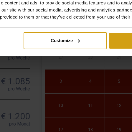
e content and ads, to provide social media features and to analy
 our site with our social media, advertising and analytics partn
€ 665
 provided to them or that they’ve collected from your use of their
pro Woche
Mo
Di
Mi
Customize
€ 805
27
28
29
pro Woche
€ 1.085
3
4
5
pro Woche
10
11
12
€ 1.200
pro Monat
17
18
19