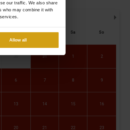
se our traffic. We also share
ers who may combine it with
 services.
AUGUST
,
2026
Do
Fr
Sa
So
Allow all
30
31
1
2
6
7
8
9
13
14
15
16
20
21
22
23