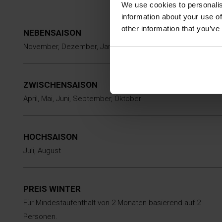
We use cookies to personalis
information about your use of
other information that you’ve
NEBENSAISON
November, Dezember, Januar, Februar, März
ZWISCHENSAISON
April, Mai, Juni, September, Oktober
HOCHSAISON
Juli, August
PREIS WINTER
Für Mindestaufenthalt von 2 Monaten basierend auf 2
Personen.