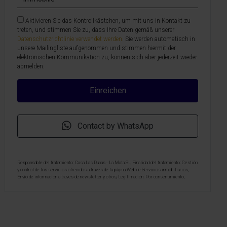
Aktivieren Sie das Kontrollkästchen, um mit uns in Kontakt zu
treten, und stimmen Sie zu, dass Ihre Daten gemäß unserer
Datenschutzrichtlinie verwendet werden
. Sie werden automatisch in
unsere Mailingliste aufgenommen und stimmen hiermit der
elektronischen Kommunikation zu, können sich aber jederzeit wieder
abmelden.
Contact by WhatsApp
Responsable del tratamiento: Casa Las Dunas - La Mata SL, Finalidad del tratamiento: Gestión
y control de los servicios ofrecidos a través de la página Web de Servicios inmobiliarios,
Envío de información a traves de newsletter y otros, Legitimación: Por consentimiento,
Destinatarios: No se cederan los datos, salvo para elaborar contabilidad, Derechos de las
personas interesadas: Acceder, rectificar y suprimir los datos, solicitar la portabilidad de los
mismos, oponerse altratamiento y solicitar la limitación de éste, Procedencia de los datos:
El Propio interesado, Información Adicional: Puede consultarse la información adicional y
detallada sobre protección de datos
Aquí
.