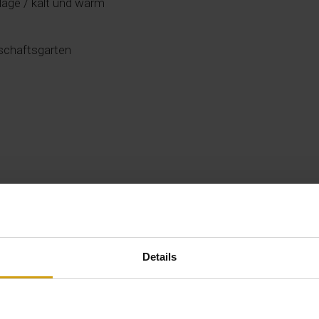
age / kalt und warm
chaftsgarten
00000VT-507158-A5
000000000000000005
Details
Verfügbarkeit