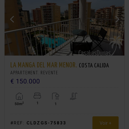
LA MANGA DEL MAR MENOR.
COSTA CALIDA
APPARTEMENT. REVENTE
€ 150.000
1
2
50m
1
Voir +
#REF:
CLDZGS-75833