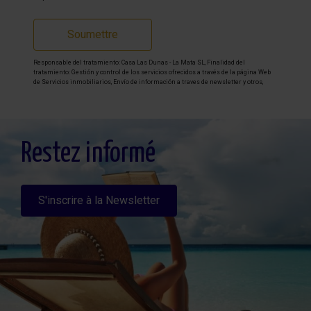
Soumettre
Responsable del tratamiento: Casa Las Dunas - La Mata SL, Finalidad del
tratamiento: Gestión y control de los servicios ofrecidos a través de la página Web
de Servicios inmobiliarios, Envío de información a traves de newsletter y otros,
Legitimación: Por consentimiento, Destinatarios: No se cederan los datos, salvo
para elaborar contabilidad, Derechos de las personas interesadas: Acceder,
rectificar y suprimir los datos, solicitar la portabilidad de los mismos, oponerse
altratamiento y solicitar la limitación de éste, Procedencia de los datos: El Propio
interesado, Información Adicional: Puede consultarse la información adicional y
detallada sobre protección de datos
Aquí
.
Restez informé
S'inscrire à la Newsletter