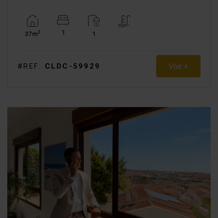
1
2
37m
1
Voir +
#REF:
CLDC-59929