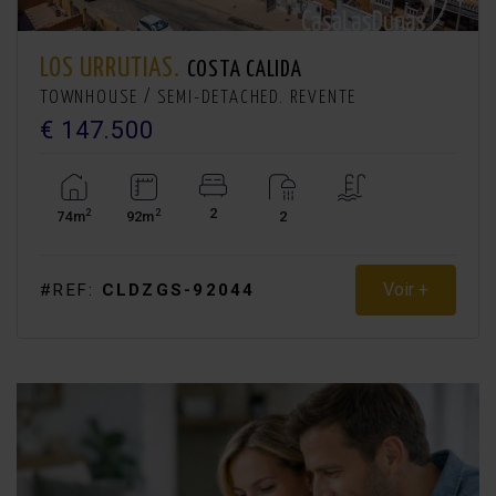
LOS URRUTIAS.
COSTA CALIDA
TOWNHOUSE / SEMI-DETACHED. REVENTE
€ 147.500
2
2
2
74m
92m
2
Voir +
#REF:
CLDZGS-92044