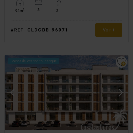
3
2
94m
2
Voir +
#REF:
CLDCBB-96971
licence de location touristique