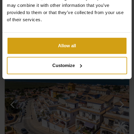
may combine it with other information that you’ve
provided to them or that they’ve collected from your use
of their services.
3
2
96m
2
Voir +
#REF:
CLDC-81971
Allow all
Customize