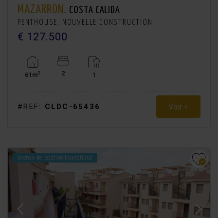
MAZARRÓN.
COSTA CALIDA
PENTHOUSE. NOUVELLE CONSTRUCTION
€ 127.500
2
2
61m
1
Voir +
#REF:
CLDC-65436
licence de location touristique