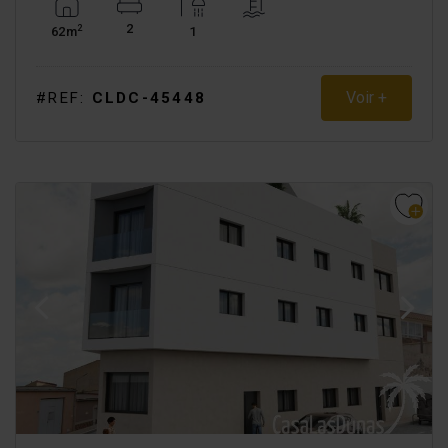
2
2
62m
1
Voir +
#REF:
CLDC-45448