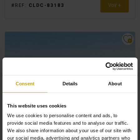
Voir +
#REF:
CLDC-83183
Consent
Details
About
This website uses cookies
We use cookies to personalise content and ads, to
AVILESES.
COSTA CALIDA
provide social media features and to analyse our traffic.
APPARTEMENT. NOUVELLE CONSTRUCTION
We also share information about your use of our site with
€ 144.000
our social media, advertising and analytics partners who