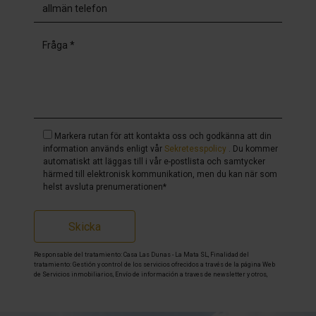
Markera rutan för att kontakta oss och godkänna att din
information används enligt vår
Sekretesspolicy
. Du kommer
automatiskt att läggas till i vår e-postlista och samtycker
härmed till elektronisk kommunikation, men du kan när som
helst avsluta prenumerationen*
Skicka
Responsable del tratamiento: Casa Las Dunas - La Mata SL, Finalidad del
tratamiento: Gestión y control de los servicios ofrecidos a través de la página Web
de Servicios inmobiliarios, Envío de información a traves de newsletter y otros,
Legitimación: Por consentimiento, Destinatarios: No se cederan los datos, salvo
para elaborar contabilidad, Derechos de las personas interesadas: Acceder,
rectificar y suprimir los datos, solicitar la portabilidad de los mismos, oponerse
altratamiento y solicitar la limitación de éste, Procedencia de los datos: El Propio