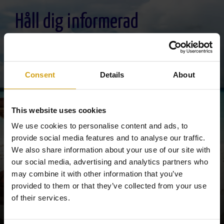
interesado, Información Adicional: Puede consultarse la información adicional y
detallada sobre protección de datos
Aquí
.
Håll dig informerad
Prenumerera på nyhetsbrev
Consent
Details
About
This website uses cookies
We use cookies to personalise content and ads, to
provide social media features and to analyse our traffic.
We also share information about your use of our site with
our social media, advertising and analytics partners who
may combine it with other information that you’ve
“Vi skickar varje vecka ett nyhetsbrev med
provided to them or that they’ve collected from your use
bostadserbjudanden, nyheter och intressanta
of their services.
fakta”