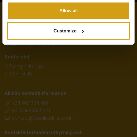
Allow all
Office La Marina
Avenida Londres 1A, Local 2, Centro Com. Plaza Sierra
Customize
Castilla 03177,
La Marina-San Fulgencio
Kontorstid
Måndag till fredag
9.30 – 18.00
Allmän kontaktinformation
+34 965 724 489
+31(0)649855641
contact@casalasdunas.com
Kontaktinformation uthyrning och