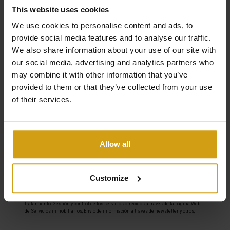
This website uses cookies
We use cookies to personalise content and ads, to
provide social media features and to analyse our traffic.
We also share information about your use of our site with
our social media, advertising and analytics partners who
may combine it with other information that you’ve
provided to them or that they’ve collected from your use
of their services.
Marque la casilla para contactarnos y acepte que su
información se use de acuerdo con nuestra
Política de
privacidad
. Se le añadirá automáticamente a nuestra lista
de correo y por la presente da su consentimiento a la
comunicación electrónica, pero puede darse de baja en
Allow all
cualquier momento.*
Enviar
Customize
Responsable del tratamiento: Casa Las Dunas - La Mata SL, Finalidad del
tratamiento: Gestión y control de los servicios ofrecidos a través de la página Web
de Servicios inmobiliarios, Envío de información a traves de newsletter y otros,
Legitimación: Por consentimiento, Destinatarios: No se cederan los datos, salvo
para elaborar contabilidad, Derechos de las personas interesadas: Acceder,