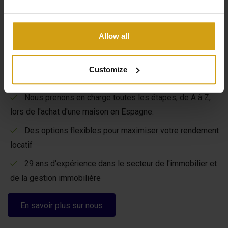
Les avantages de CasaLasDunas
Allow all
Spécialisé dans la construction neuve et les bâtiments
existants
Customize
Ventes et locations sous un même toit
Nous prenons en charge toutes les étapes, de A à Z,
lors de l'achat d'une maison en Espagne.
Des options flexibles pour maximiser votre rendement
locatif
29 ans d'expérience dans le secteur de l'immobilier et
de la gestion immobilière
En savoir plus sur nous