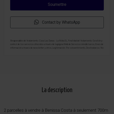
Contact by WhatsApp
Responsable del tratamiento: Casa Las Dunas - La Mata SL, Finalidad del tratamiento: Gestión y
control de los servicios ofrecidos a través de la página Web de Servicios inmobiliarios, Envío de
información a traves de newsletter y otros, Legitimación: Por consentimiento, Destinatarios: No
se cederan los datos, salvo para elaborar contabilidad, Derechos de las personas interesadas:
Acceder, rectificar y suprimir los datos, solicitar la portabilidad de los mismos, oponerse
altratamiento y solicitar la limitación de éste, Procedencia de los datos: El Propio interesado,
Información Adicional: Puede consultarse la información adicional y detallada sobre protección
de datos
Aquí
.
La description
2 parcelles à vendre à Benissa Costa à seulement 700m