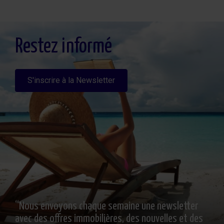
Legitimación: Por consentimiento, Destinatarios: No se cederan los datos, salvo
para elaborar contabilidad, Derechos de las personas interesadas: Acceder,
rectificar y suprimir los datos, solicitar la portabilidad de los mismos, oponerse
altratamiento y solicitar la limitación de éste, Procedencia de los datos: El Propio
interesado, Información Adicional: Puede consultarse la información adicional y
detallada sobre protección de datos
Aquí
.
Restez informé
S'inscrire à la Newsletter
“Nous envoyons chaque semaine une newsletter
avec des offres immobilières, des nouvelles et des