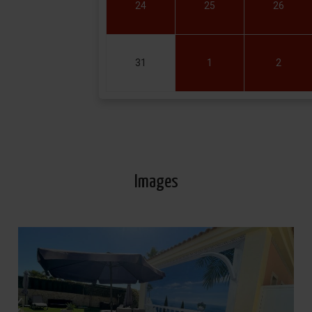
24
25
26
31
1
2
Images