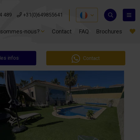
4 489
4 489
+31(0)649855641
+31(0)649855641
 sommes-nous?
 sommes-nous?
Contact
Contact
FAQ
FAQ
Brochures
Brochures
es infos
Contact