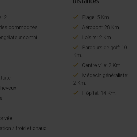
Distances
s: 2
Plage: 5 Km.
des commodités
Aéroport: 28 Km.
ongélateur combi
Loisirs: 2 Km.
Parcours de golf: 10
Km.
Centre ville: 2 Km.
Médecin généraliste:
tuite
2 Km.
heveux
Hôpital: 14 Km.
re
privée
ation / froid et chaud