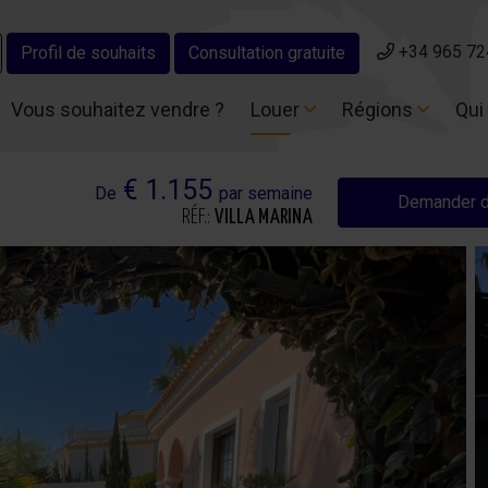
+34 965 72
+34 965 72
Profil de souhaits
Profil de souhaits
Consultation gratuite
Consultation gratuite
Vous souhaitez vendre ?
Vous souhaitez vendre ?
Louer
Louer
Régions
Régions
Qui
Qui
€ 1.155
De
par semaine
Demander d
RÉF.:
VILLA MARINA