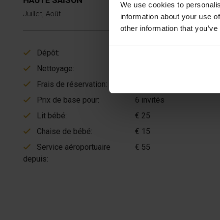
We use cookies to personalis
Juillet, Août
information about your use of
other information that you’ve
Dépôt:
€ 200
Nettoyage:
€ 175
Frais de réservation:
€ 37
Prix de base pour:
6 invités
Lit bébé:
€ 25
Chaise de bébé:
€ 15
Service aéroportuaire
€ 55
depuis: