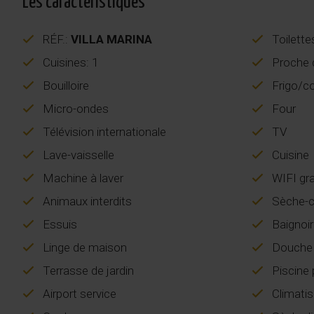
Les caractéristiques
RÉF.:
VILLA MARINA
Toilette
Cuisines: 1
Proche 
Bouilloire
Frigo/c
Micro-ondes
Four
Télévision internationale
TV
Lave-vaisselle
Cuisine
Machine à laver
WIFI gra
Animaux interdits
Sèche-c
Essuis
Baignoi
Linge de maison
Douche
Terrasse de jardin
Piscine 
Airport service
Climatis