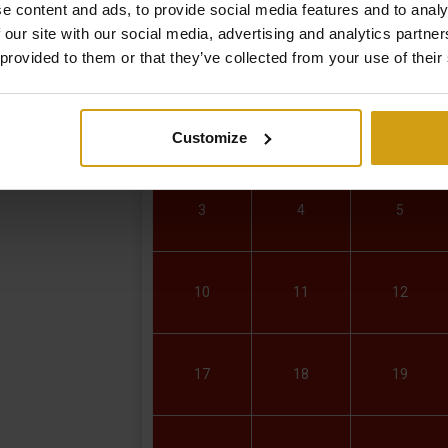
e content and ads, to provide social media features and to analy
par semaine
 our site with our social media, advertising and analytics partn
L
M
M
 provided to them or that they’ve collected from your use of their
27
28
29
Customize
3
4
5
10
11
12
17
18
19