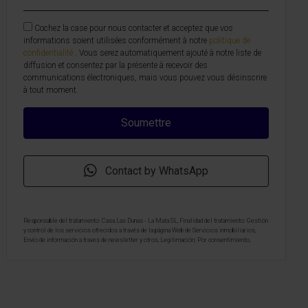
Cochez la case pour nous contacter et acceptez que vos
informations soient utilisées conformément à notre
politique de
confidentialité
. Vous serez automatiquement ajouté à notre liste de
diffusion et consentez par la présente à recevoir des
communications électroniques, mais vous pouvez vous désinscrire
à tout moment.
Contact by WhatsApp
Responsable del tratamiento: Casa Las Dunas - La Mata SL, Finalidad del tratamiento: Gestión
y control de los servicios ofrecidos a través de la página Web de Servicios inmobiliarios,
Envío de información a traves de newsletter y otros, Legitimación: Por consentimiento,
Destinatarios: No se cederan los datos, salvo para elaborar contabilidad, Derechos de las
personas interesadas: Acceder, rectificar y suprimir los datos, solicitar la portabilidad de los
mismos, oponerse altratamiento y solicitar la limitación de éste, Procedencia de los datos:
El Propio interesado, Información Adicional: Puede consultarse la información adicional y
detallada sobre protección de datos
Aquí
.