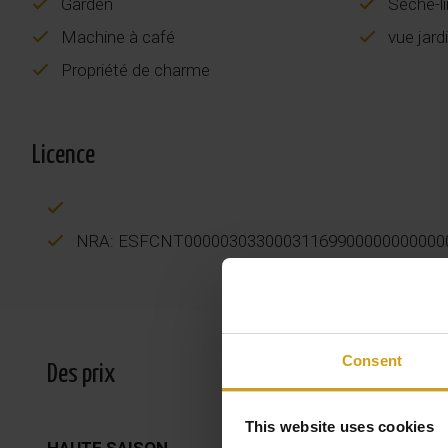
Garden
Sèche-l
Machine à café
vue jard
Propriété de charme
Licence
NRA: ESFCNT00000303300031169900000000000
Consent
Des prix
This website uses cookies
HAUTE SAISON