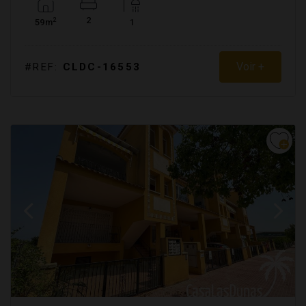
2
2
59m
1
Voir +
#REF:
CLDC-16553