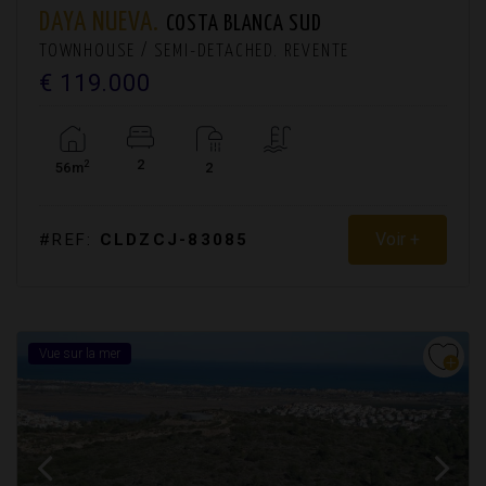
DAYA NUEVA.
COSTA BLANCA SUD
TOWNHOUSE / SEMI-DETACHED. REVENTE
€ 119.000
2
2
56m
2
Voir +
#REF:
CLDZCJ-83085
Vue sur la mer