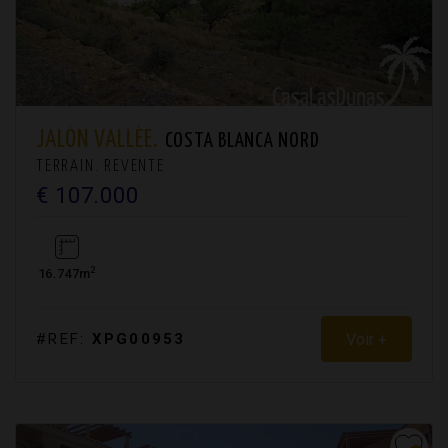
JALÓN VALLÉE.
COSTA BLANCA NORD
TERRAIN. REVENTE
€ 107.000
2
16.747m
Voir +
#REF:
XPG00953