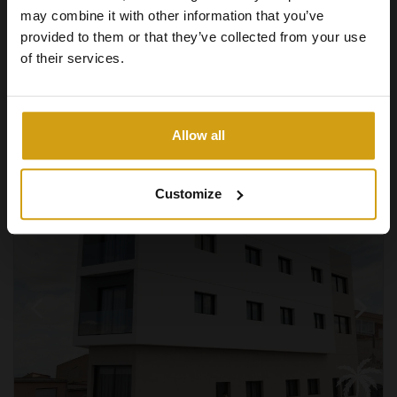
may combine it with other information that you’ve
provided to them or that they’ve collected from your use
of their services.
1
2
37m
1
Voir +
#REF:
CLDC-59929
Allow all
Customize