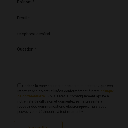
Acheter une résidence secondaire en Espagne
Achat d'une villa en Espagne
Une entreprise familiale animée par la
passion et forte de plus de 29 ans
d'expérience.
CasaLasDunas est une
agence immobilière familiale
forte de plus de 29 ans d'expérience
dans
Cochez la case pour nous contacter et acceptez que vos
l'accompagnement des acheteurs pour l'acquisition
informations soient utilisées conformément à notre
politique
de confidentialité
. Vous serez automatiquement ajouté à
d'un bien immobilier en Espagne. Nous sommes
notre liste de diffusion et consentez par la présente à
présents sur la Costa Blanca (Nord et Sud), la Costa
recevoir des communications électroniques, mais vous
pouvez vous désinscrire à tout moment.*
Cálida, la Costa Almería et la Costa del Sol.
Soumettre