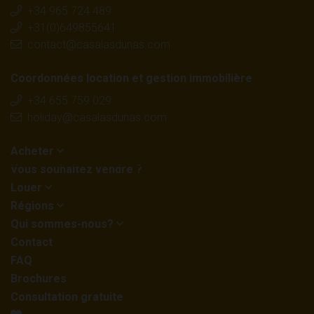
+34 965 724 489
professionnels et une assistance personnalisée
,
+31(0)649855641
notamment :
contact@casalasdunas.com
Coordonnées location et gestion immobilière
Recherche d'un logement en Espagne selon vos
+34 655 759 029
préférences
holiday@casalasdunas.com
Orientation sur les régions et excursions
Acheter
touristiques
Vous souhaitez vendre ?
soutien juridique et administratif
Louer
Nous déchargeant de tout fardeau de A à Z durant
Régions
Qui sommes-nous?
l'ensemble du processus d'achat
Contact
CasaLasDunas est affiliée à des organisations
FAQ
reconnues, telles que
l'API et le BIV Institute.
Brochures
Consultation gratuite