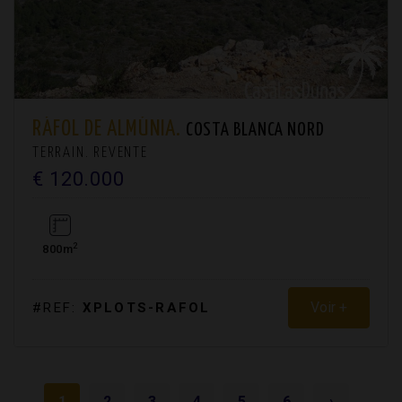
RÁFOL DE ALMÚNIA.
COSTA BLANCA NORD
TERRAIN. REVENTE
€ 120.000
2
800m
Voir +
#REF:
XPLOTS-RAFOL
1
2
3
4
5
6
›