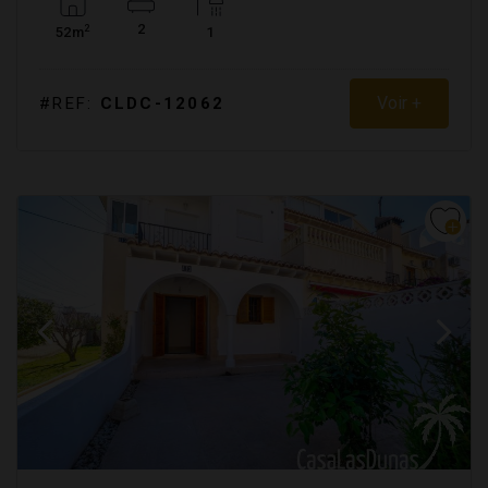
2
2
52m
1
Voir +
#REF:
CLDC-12062