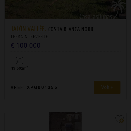
JALÓN VALLÉE.
COSTA BLANCA NORD
TERRAIN. REVENTE
€ 100.000
2
13.502m
Voir +
#REF:
XPG001355