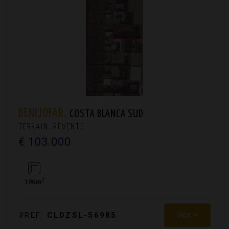
BENIJÓFAR.
COSTA BLANCA SUD
TERRAIN. REVENTE
€ 103.000
2
196m
Voir +
#REF:
CLDZSL-56985