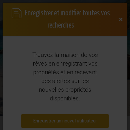
Enregistrer et modifier toutes vos
×
recherches
Trouvez la maison de vos
Acheter une propriété en
rêves en enregistrant vos
propriétés et en recevant
Espagne
des alertes sur les
nouvelles propriétés
disponibles.
Profil de souhaits
Enregistrer un nouvel utilisateur
Recherche Avancée