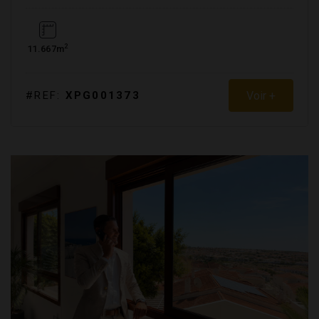
2
11.667m
Voir +
#REF:
XPG001373