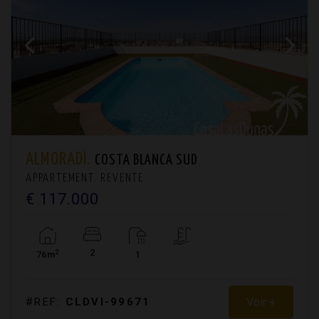
ALMORADÍ.
COSTA BLANCA SUD
APPARTEMENT. REVENTE
€ 117.000
2
2
76m
1
Voir +
#REF:
CLDVI-99671