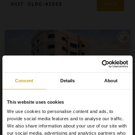
Voir +
#REF:
CLDC-42353
Consent
Details
About
This website uses cookies
We use cookies to personalise content and ads, to
LOS ALCAZARES.
COSTA CALIDA
provide social media features and to analyse our traffic.
APPARTEMENT. NOUVELLE CONSTRUCTION
We also share information about your use of our site with
€ 112.000
our social media, advertising and analytics partners who