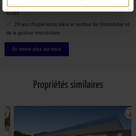
Des options flexibles pour maximiser votre rendement
haute qualité
locatif
Enfin, il y a également un garage avec une porte
29 ans d'expérience dans le secteur de l'immobilier et
électrique neuve pour 1 voiture.
de la gestion immobilière
En savoir plus sur nous
Propriétés similaires