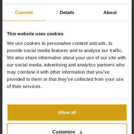
Vue imprenable sur la mer et intimité
Consent
Details
About
Intérieur luxueux sur mesure : armoires, portes et
une cuisine entièrement sur mesure
Îlot de cuisson avec plaque de cuisson et hotte
This website uses cookies
intégrées, parfaitement relié à une table à manger
We use cookies to personalise content and ads, to
sur mesure
provide social media features and to analyse our traffic.
Sanitaires sur mesure fabriqués à partir du même
We also share information about your use of our site with
Les avantages de CasaLasDunas
our social media, advertising and analytics partners who
matériau de haute qualité que les portes sur
may combine it with other information that you’ve
mesure
provided to them or that they’ve collected from your use
Entièrement meublé avec, entre autres, des chaises
of their services.
Spécialisé dans la construction neuve et les bâtiments
Eichholtz exclusives, un canapé sur mesure et des
existants
lits sur mesure
Nouveaux sols dans toutes les pièces, qui
Ventes et locations sous un même toit
Allow all
continuent dans le même beau carrelage à
Nous prenons en charge toutes les étapes, de A à Z,
l'intérieur comme à l'extérieur
lors de l'achat d'une maison en Espagne.
Customize
Jardin et terrasses équipés de mobilier de jardin de