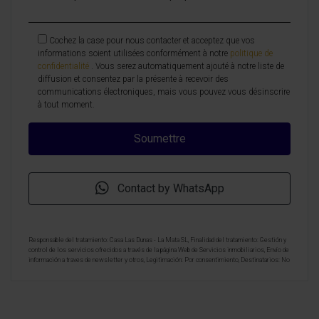
Cochez la case pour nous contacter et acceptez que vos
informations soient utilisées conformément à notre
politique de
confidentialité
. Vous serez automatiquement ajouté à notre liste de
diffusion et consentez par la présente à recevoir des
communications électroniques, mais vous pouvez vous désinscrire
à tout moment.
Contact by WhatsApp
Responsable del tratamiento: Casa Las Dunas - La Mata SL, Finalidad del tratamiento: Gestión y
control de los servicios ofrecidos a través de la página Web de Servicios inmobiliarios, Envío de
información a traves de newsletter y otros, Legitimación: Por consentimiento, Destinatarios: No
se cederan los datos, salvo para elaborar contabilidad, Derechos de las personas interesadas:
Acceder, rectificar y suprimir los datos, solicitar la portabilidad de los mismos, oponerse
altratamiento y solicitar la limitación de éste, Procedencia de los datos: El Propio interesado,
Información Adicional: Puede consultarse la información adicional y detallada sobre protección
de datos
Aquí
.