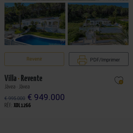
Revenir
PDF/Imprimer
Villa
·
Revente
Jávea · Jávea
€ 949.000
€ 995.000
RÉF.:
XDL1266