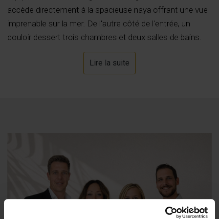
accède directement à la spacieuse naya offrant une vue
imprenable sur la mer. De l'autre côté de l'entrée, un
couloir dessert trois chambres et deux salles de bains.
La chambre principale dispose d'une salle de bains
Lire la suite
attenante avec baignoire et douche à l'italienne, ainsi que
d'un accès à la terrasse et à la vue sur la mer. Le
magnifique jardin paysager comprend une belle pelouse,
plusieurs palmiers, une grande piscine de 48 m² et une
spacieuse terrasse.
À l'extérieur aussi, tout a été pensé : de spacieuses
terrasses et un jardin paysager raffiné, agrémenté d'un
mobilier de jardin exclusif, font de la vie en plein air un
moment privilégié.
Points forts de cette villa :