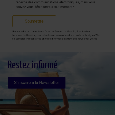
recevoir des communications électroniques, mais vous
pouvez vous désinscrire à tout moment.*
Soumettre
Responsable del tratamiento: Casa Las Dunas - La Mata SL, Finalidad del
tratamiento: Gestión y control de los servicios ofrecidos a través de la página Web
de Servicios inmobiliarios, Envío de información a traves de newsletter y otros,
Legitimación: Por consentimiento, Destinatarios: No se cederan los datos, salvo
para elaborar contabilidad, Derechos de las personas interesadas: Acceder,
rectificar y suprimir los datos, solicitar la portabilidad de los mismos, oponerse
altratamiento y solicitar la limitación de éste, Procedencia de los datos: El Propio
interesado, Información Adicional: Puede consultarse la información adicional y
detallada sobre protección de datos
Aquí
.
Restez informé
S'inscrire à la Newsletter