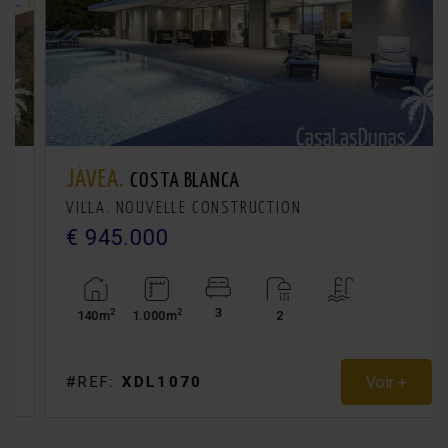
JÁVEA.
COSTA BLANCA
VILLA. NOUVELLE CONSTRUCTION
€ 945.000
3
2
2
140m
1.000m
2
Voir +
#REF:
XDL1070