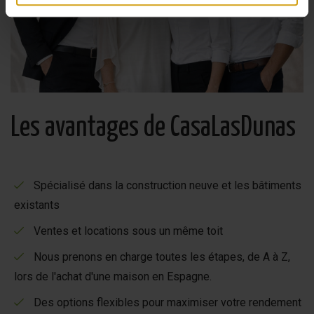
Les avantages de CasaLasDunas
Spécialisé dans la construction neuve et les bâtiments
existants
Ventes et locations sous un même toit
Nous prenons en charge toutes les étapes, de A à Z,
lors de l'achat d'une maison en Espagne.
Des options flexibles pour maximiser votre rendement