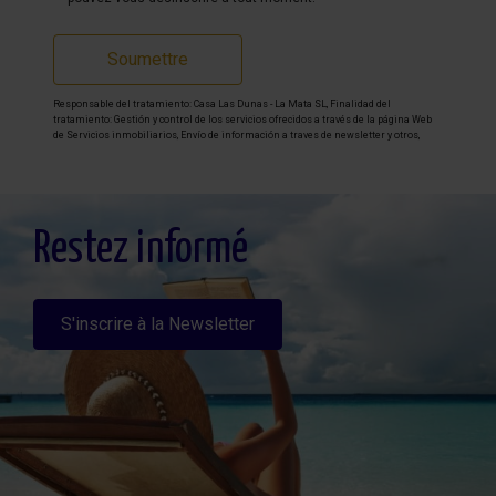
Soumettre
Responsable del tratamiento: Casa Las Dunas - La Mata SL, Finalidad del
tratamiento: Gestión y control de los servicios ofrecidos a través de la página Web
de Servicios inmobiliarios, Envío de información a traves de newsletter y otros,
Legitimación: Por consentimiento, Destinatarios: No se cederan los datos, salvo
para elaborar contabilidad, Derechos de las personas interesadas: Acceder,
rectificar y suprimir los datos, solicitar la portabilidad de los mismos, oponerse
altratamiento y solicitar la limitación de éste, Procedencia de los datos: El Propio
interesado, Información Adicional: Puede consultarse la información adicional y
detallada sobre protección de datos
Aquí
.
Restez informé
S'inscrire à la Newsletter