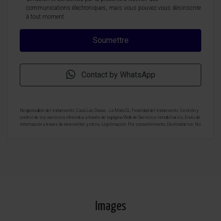
communications électroniques, mais vous pouvez vous désinscrire
à tout moment.
Contact by WhatsApp
Responsable del tratamiento: Casa Las Dunas - La Mata SL, Finalidad del tratamiento: Gestión y
control de los servicios ofrecidos a través de la página Web de Servicios inmobiliarios, Envío de
información a traves de newsletter y otros, Legitimación: Por consentimiento, Destinatarios: No
se cederan los datos, salvo para elaborar contabilidad, Derechos de las personas interesadas:
Acceder, rectificar y suprimir los datos, solicitar la portabilidad de los mismos, oponerse
altratamiento y solicitar la limitación de éste, Procedencia de los datos: El Propio interesado,
Información Adicional: Puede consultarse la información adicional y detallada sobre protección
de datos
Aquí
.
Images