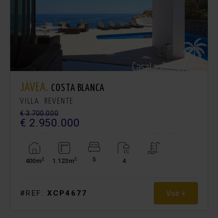
JÁVEA.
COSTA BLANCA
VILLA. REVENTE
€ 3.700.000
€ 2.950.000
5
2
2
400m
1.123m
4
Voir +
#REF:
XCP4677