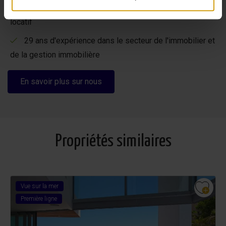
Des options flexibles pour maximiser votre rendement
locatif
29 ans d'expérience dans le secteur de l'immobilier et
de la gestion immobilière
En savoir plus sur nous
Propriétés similaires
Vue sur la mer
Première ligne