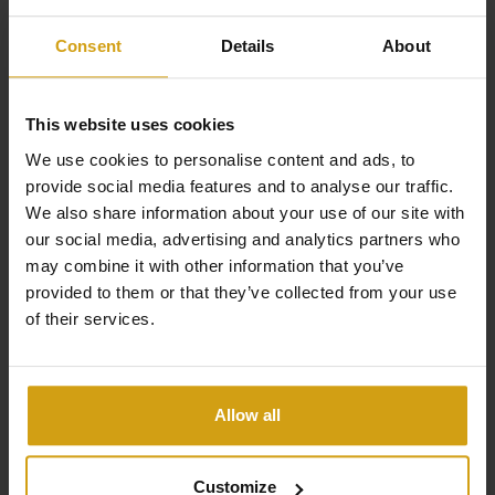
chauffage au sol alimenté par une pompe à chaleur
Consent
Details
About
économe en énergie, un réservoir d'eau de pluie d'une
capacité de 20 000 litres pour alimenter l'irrigation du
jardin réseau, connexion semi-rapide de recharge
This website uses cookies
électrique pour véhicules, volets roulants électriques,
We use cookies to personalise content and ads, to
climatisation gainable chaud/froid,… Plus d'informations
provide social media features and to analyse our traffic.
sur demande.
We also share information about your use of our site with
Les avantages de CasaLasDunas
our social media, advertising and analytics partners who
may combine it with other information that you’ve
provided to them or that they’ve collected from your use
of their services.
Spécialisé dans la construction neuve et les bâtiments
existants
Ventes et locations sous un même toit
Allow all
Nous prenons en charge toutes les étapes, de A à Z,
lors de l'achat d'une maison en Espagne.
Customize