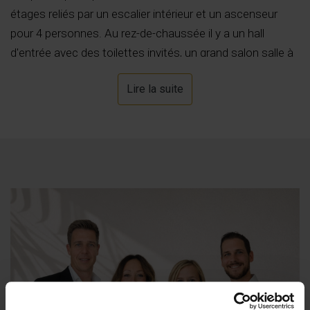
étages reliés par un escalier intérieur et un ascenseur
pour 4 personnes. Au rez-de-chaussée il y a un hall
d'entrée avec des toilettes invités, un grand salon salle à
manger avec une cuisine entièrement équipée à partir de
Lire la suite
laquelle on a accès à la spacieuse terrasse et à la piscine
à débordement d'eau salée. À l'étage inférieur se trouve
la chambre principale avec dressing et salle de bains
privative et il y a 2 autres chambres doubles avec salle de
bains privative. De chaque chambre, on accède à la
grande terrasse ensoleillée qui est reliée par un escalier
extérieur à la piscine. Au niveau inférieur, il y a 2 autres
chambres doubles partageant une salle de bain, une salle
de sport, un débarras et un très grand garage. Certaines
spécifications; Les fenêtres et les portes vitrées
atteignent le plafond avec une hauteur de 2,8 m, il y a un
système de ventilation avec récupération de chaleur, un