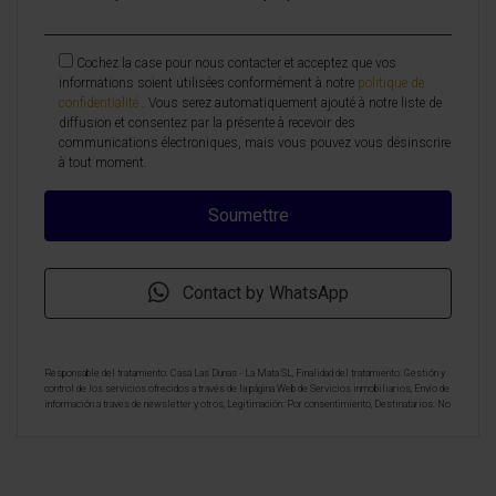
Cochez la case pour nous contacter et acceptez que vos
informations soient utilisées conformément à notre
politique de
confidentialité
. Vous serez automatiquement ajouté à notre liste de
diffusion et consentez par la présente à recevoir des
communications électroniques, mais vous pouvez vous désinscrire
à tout moment.
Contact by WhatsApp
Responsable del tratamiento: Casa Las Dunas - La Mata SL, Finalidad del tratamiento: Gestión y
control de los servicios ofrecidos a través de la página Web de Servicios inmobiliarios, Envío de
información a traves de newsletter y otros, Legitimación: Por consentimiento, Destinatarios: No
se cederan los datos, salvo para elaborar contabilidad, Derechos de las personas interesadas:
Acceder, rectificar y suprimir los datos, solicitar la portabilidad de los mismos, oponerse
altratamiento y solicitar la limitación de éste, Procedencia de los datos: El Propio interesado,
Información Adicional: Puede consultarse la información adicional y detallada sobre protección
de datos
Aquí
.