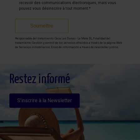
recevoir des communications électroniques, mais vous
pouvez vous désinscrire à tout moment.*
Soumettre
Responsable del tratamiento: Casa Las Dunas - La Mata SL, Finalidad del
tratamiento: Gestión y control de los servicios ofrecidos a través de la página Web
de Servicios inmobiliarios, Envío de información a traves de newsletter y otros,
Legitimación: Por consentimiento, Destinatarios: No se cederan los datos, salvo
para elaborar contabilidad, Derechos de las personas interesadas: Acceder,
rectificar y suprimir los datos, solicitar la portabilidad de los mismos, oponerse
altratamiento y solicitar la limitación de éste, Procedencia de los datos: El Propio
interesado, Información Adicional: Puede consultarse la información adicional y
detallada sobre protección de datos
Aquí
.
Restez informé
S'inscrire à la Newsletter