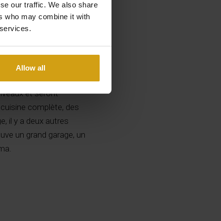
se our traffic. We also share
ers who may combine it with
 services.
Allow all
et vue panoramique sur la
 niveaux et seront
 cuisine complète, des
e, il y a deux autres
ouve un grand garage, un
éma.