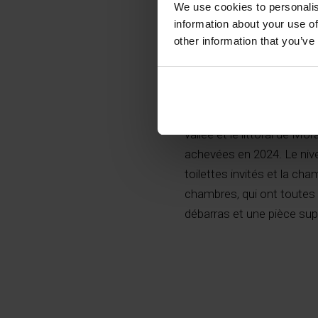
We use cookies to personalis
information about your use of
other information that you’ve
Nouveau projet de constru
vallée et le littoral de Mo
achevées en 2024. Le niv
toilettes invités et la cha
chambres, qui ont toutes 
débarras et une pièce sup