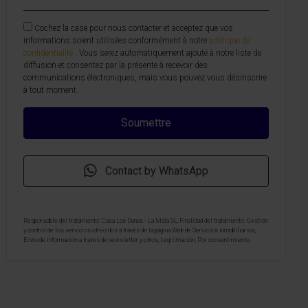
Cochez la case pour nous contacter et acceptez que vos
informations soient utilisées conformément à notre
politique de
confidentialité
. Vous serez automatiquement ajouté à notre liste de
diffusion et consentez par la présente à recevoir des
communications électroniques, mais vous pouvez vous désinscrire
à tout moment.
Contact by WhatsApp
Responsable del tratamiento: Casa Las Dunas - La Mata SL, Finalidad del tratamiento: Gestión
y control de los servicios ofrecidos a través de la página Web de Servicios inmobiliarios,
Envío de información a traves de newsletter y otros, Legitimación: Por consentimiento,
Destinatarios: No se cederan los datos, salvo para elaborar contabilidad, Derechos de las
personas interesadas: Acceder, rectificar y suprimir los datos, solicitar la portabilidad de los
mismos, oponerse altratamiento y solicitar la limitación de éste, Procedencia de los datos:
El Propio interesado, Información Adicional: Puede consultarse la información adicional y
detallada sobre protección de datos
Aquí
.