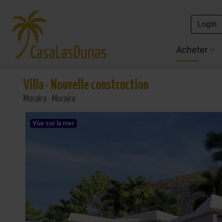
Login
Login
Acheter
Acheter
Villa
·
Nouvelle construction
Moraira · Moraira
Vue sur la mer