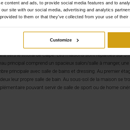
e content and ads, to provide social media features and to analy
 our site with our social media, advertising and analytics partn
 provided to them or that they’ve collected from your use of their
La description
Customize
ction à petite échelle composé de villas avec piscine privée 
raira vers le littoral de Calpe. Les maisons sont réparties sur 3
eau principal comprend un spacieux salon/salle à manger, une
mbre principale avec salle de bains et dressing. Au premier étag
deux leur propre salle de bain. Au sous-sol de la maison se tr
plémentaire pouvant servir de salle de sport ou de home cin