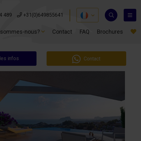
4 489
4 489
+31(0)649855641
+31(0)649855641
 sommes-nous?
 sommes-nous?
Contact
Contact
FAQ
FAQ
Brochures
Brochures
es infos
Contact