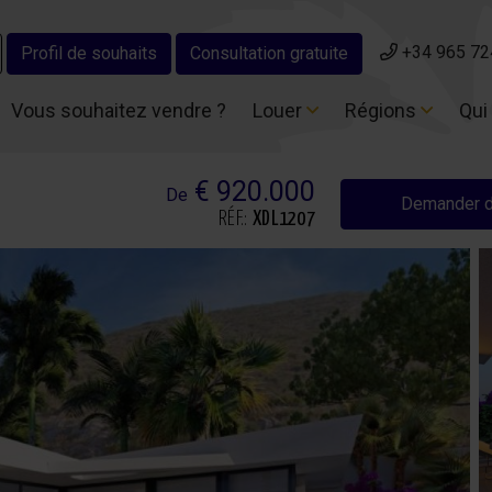
+34 965 72
+34 965 72
Profil de souhaits
Profil de souhaits
Consultation gratuite
Consultation gratuite
Vous souhaitez vendre ?
Vous souhaitez vendre ?
Louer
Louer
Régions
Régions
Qui
Qui
€ 920.000
De
Demander d
RÉF.:
XDL1207