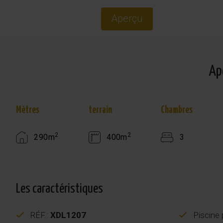
Aperçu
Ap
Mètres
terrain
Chambres
2
2
290m
400m
3
Les caractéristiques
RÉF.:
XDL1207
Piscine 