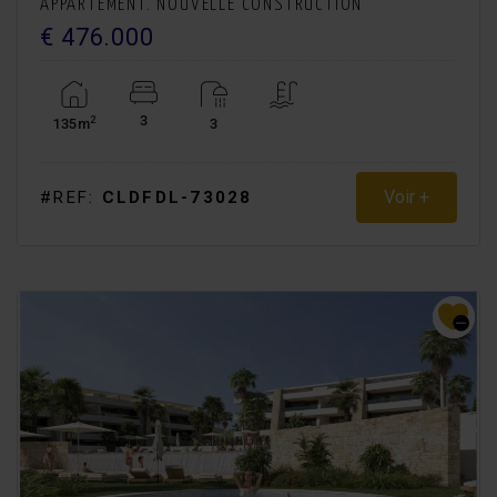
APPARTEMENT. NOUVELLE CONSTRUCTION
€ 476.000
3
2
135m
3
Voir +
#REF:
CLDFDL-73028