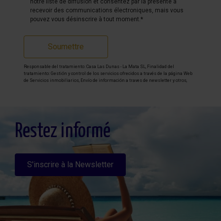
notre liste de diffusion et consentez par la présente à
recevoir des communications électroniques, mais vous
pouvez vous désinscrire à tout moment.*
Soumettre
Responsable del tratamiento: Casa Las Dunas - La Mata SL, Finalidad del
tratamiento: Gestión y control de los servicios ofrecidos a través de la página Web
de Servicios inmobiliarios, Envío de información a traves de newsletter y otros,
Legitimación: Por consentimiento, Destinatarios: No se cederan los datos, salvo
para elaborar contabilidad, Derechos de las personas interesadas: Acceder,
rectificar y suprimir los datos, solicitar la portabilidad de los mismos, oponerse
altratamiento y solicitar la limitación de éste, Procedencia de los datos: El Propio
interesado, Información Adicional: Puede consultarse la información adicional y
detallada sobre protección de datos
Aquí
.
Restez informé
S'inscrire à la Newsletter