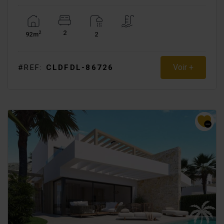
2
2
92m
2
Voir +
#REF:
CLDFDL-86726