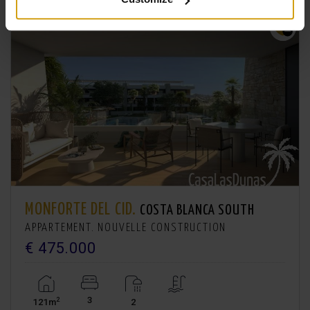
MONFORTE DEL CID.
COSTA BLANCA SOUTH
APPARTEMENT. NOUVELLE CONSTRUCTION
€ 475.000
3
2
121m
2