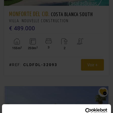
MONFORTE DEL CID.
COSTA BLANCA SOUTH
VILLA. NOUVELLE CONSTRUCTION
€ 489.000
3
2
2
155m
250m
2
Voir +
#REF:
CLDFDL-32093