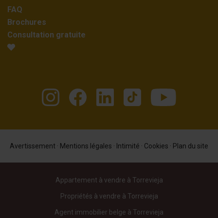
FAQ
Brochures
Consultation gratuite
Avertissement
·
Mentions légales
·
Intimité
·
Cookies
·
Plan du site
Appartement à vendre à Torrevieja
Propriétés à vendre à Torrevieja
Agent immobilier belge à Torrevieja