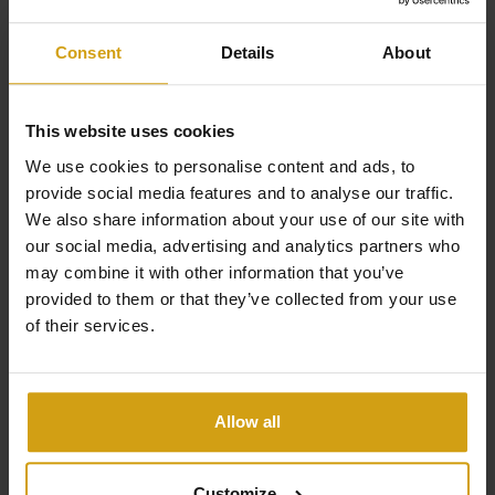
Consent
Details
About
This website uses cookies
We use cookies to personalise content and ads, to
provide social media features and to analyse our traffic.
MONFORTE DEL CID.
COSTA BLANCA SOUTH
We also share information about your use of our site with
APPARTEMENT. NOUVELLE CONSTRUCTION
our social media, advertising and analytics partners who
€ 465.000
may combine it with other information that you’ve
provided to them or that they’ve collected from your use
of their services.
3
2
121m
2
Voir +
#REF:
CLDFDL-33095
Allow all
Customize