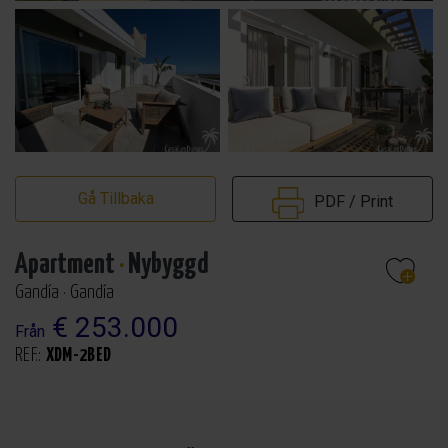
Gå Tillbaka
PDF / Print
Apartment
·
Nybyggd
Gandía · Gandía
€ 253.000
Från
REF.:
XDM-2BED