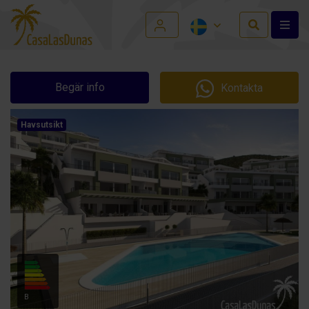
Begär info
Kontakta
Havsutsikt
B