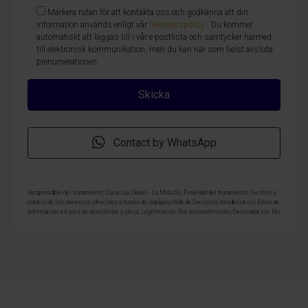
Markera rutan för att kontakta oss och godkänna att din
information används enligt vår
Sekretesspolicy
. Du kommer
automatiskt att läggas till i vår e-postlista och samtycker härmed
till elektronisk kommunikation, men du kan när som helst avsluta
prenumerationen
Contact by WhatsApp
Responsable del tratamiento: Casa Las Dunas - La Mata SL, Finalidad del tratamiento: Gestión y
control de los servicios ofrecidos a través de la página Web de Servicios inmobiliarios, Envío de
información a traves de newsletter y otros, Legitimación: Por consentimiento, Destinatarios: No
se cederan los datos, salvo para elaborar contabilidad, Derechos de las personas interesadas:
Acceder, rectificar y suprimir los datos, solicitar la portabilidad de los mismos, oponerse
altratamiento y solicitar la limitación de éste, Procedencia de los datos: El Propio interesado,
Información Adicional: Puede consultarse la información adicional y detallada sobre protección
de datos
Aquí
.