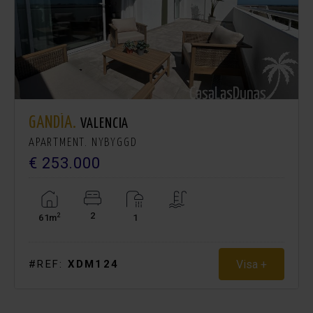
GANDÍA.
VALENCIA
APARTMENT. NYBYGGD
€ 253.000
2
2
61m
1
Visa +
#REF:
XDM124