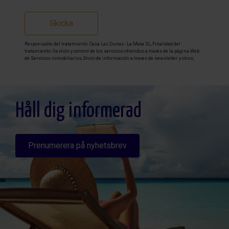
Skicka
Responsable del tratamiento: Casa Las Dunas - La Mata SL, Finalidad del
tratamiento: Gestión y control de los servicios ofrecidos a través de la página Web
de Servicios inmobiliarios, Envío de información a traves de newsletter y otros,
Legitimación: Por consentimiento, Destinatarios: No se cederan los datos, salvo
para elaborar contabilidad, Derechos de las personas interesadas: Acceder,
rectificar y suprimir los datos, solicitar la portabilidad de los mismos, oponerse
altratamiento y solicitar la limitación de éste, Procedencia de los datos: El Propio
interesado, Información Adicional: Puede consultarse la información adicional y
detallada sobre protección de datos
Aquí
.
Håll dig informerad
Prenumerera på nyhetsbrev