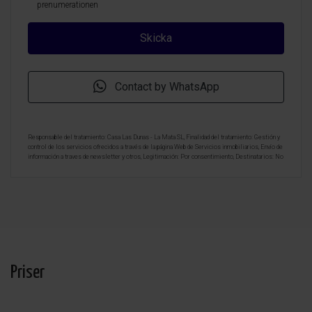
prenumerationen
Contact by WhatsApp
Responsable del tratamiento: Casa Las Dunas - La Mata SL, Finalidad del tratamiento: Gestión y
control de los servicios ofrecidos a través de la página Web de Servicios inmobiliarios, Envío de
información a traves de newsletter y otros, Legitimación: Por consentimiento, Destinatarios: No
se cederan los datos, salvo para elaborar contabilidad, Derechos de las personas interesadas:
Acceder, rectificar y suprimir los datos, solicitar la portabilidad de los mismos, oponerse
altratamiento y solicitar la limitación de éste, Procedencia de los datos: El Propio interesado,
Información Adicional: Puede consultarse la información adicional y detallada sobre protección
de datos
Aquí
.
Priser