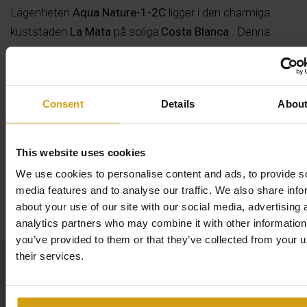
Lägenheten
Aqua Nature-1-2C
ligger i den charmiga
kuststaden
La Mata
på soliga
Costa Blanca
. Denna
moderna lägenhet kombinerar ett idealiskt läge nära
stranden med många bekvämligheter för en trevlig
vistelse året runt.
Läs mer
Consent
Details
Abou
Bekväm semesterlägenhet nära havet.
Utöver de funktioner och bekvämligheter som redan
This website uses cookies
nämnts har lägenheten
två sovrum
,
två badrum
och ett
We use cookies to personalise content and ads, to provide s
fullt utrustat kök med
en Dolce Gusto-kaffemaskin
. Ett
media features and to analyse our traffic. We also share info
Karta
sovrum har en dubbelsäng
(150 x 200 cm)
och ett eget
about your use of our site with our social media, advertising 
analytics partners who may combine it with other information
badrum, medan det andra sovrummet är möblerat med
you’ve provided to them or that they’ve collected from your u
två enkelsängar som kan skjutas ihop.
their services.
Tack vare
glaspanelerna som kan öppnas och stängas
är lägenheten lämplig inte bara för sommarmånaderna,