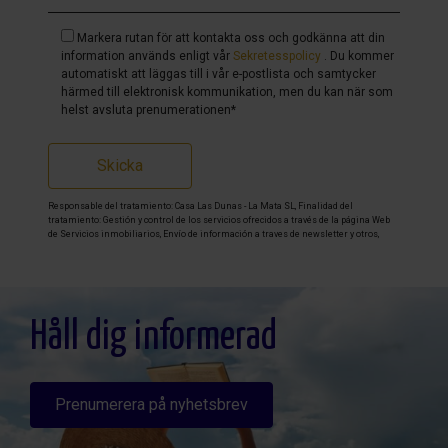
Markera rutan för att kontakta oss och godkänna att din
information används enligt vår
Sekretesspolicy
. Du kommer
automatiskt att läggas till i vår e-postlista och samtycker
härmed till elektronisk kommunikation, men du kan när som
helst avsluta prenumerationen*
Skicka
Responsable del tratamiento: Casa Las Dunas - La Mata SL, Finalidad del
tratamiento: Gestión y control de los servicios ofrecidos a través de la página Web
de Servicios inmobiliarios, Envío de información a traves de newsletter y otros,
Legitimación: Por consentimiento, Destinatarios: No se cederan los datos, salvo
para elaborar contabilidad, Derechos de las personas interesadas: Acceder,
rectificar y suprimir los datos, solicitar la portabilidad de los mismos, oponerse
altratamiento y solicitar la limitación de éste, Procedencia de los datos: El Propio
interesado, Información Adicional: Puede consultarse la información adicional y
detallada sobre protección de datos
Aquí
.
Håll dig informerad
Prenumerera på nyhetsbrev