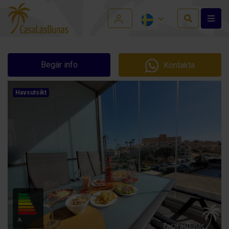
Begär info
Kontakta
Havsutsikt
A