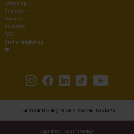
Uthyrning
Regioner
Om oss
Kontakta
FAQ
Gratis rådgivning
·
Juridisk anteckning
·
Privatliv
·
Cookies
·
Web karta
Lägenhet till salu i Torrevieja