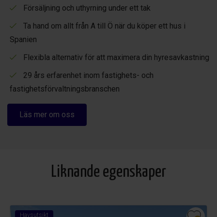
parkeringsplats i garage tillgänglig för 25 € per vecka
.
Försäljning och uthyrning under ett tak
Ta hand om allt från A till Ö när du köper ett hus i
Spanien
Flexibla alternativ för att maximera din hyresavkastning
Stäng ytterligare information
29 års erfarenhet inom fastighets- och
fastighetsförvaltningsbranschen
Ytterligare information hyresfastigheter:
Läs mer om oss
Vinterpris
är baserat på 2 personer, med en vistelse från
2 månader.
Endast under månaderna: november, december, januari,
Liknande egenskaper
februari och mars.
Flexibel bokning:
Havsutsikt