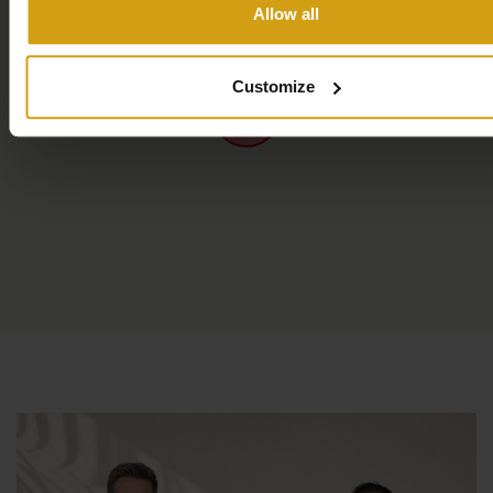
utan även för de kallare årstiderna.
Allow all
Njut av naturen och de gemensamma faciliteterna.
Customize
Lägenheten är en del av en residens med tillgång till en
stor gemensam pool med barnpool
och är tillgänglig från
14 maj till 14 oktober
.
Dessutom finns alldeles intill bostaden en välskött park
med
lekplats
,
idrottsplan
och
boulebanor
, som erbjuder
olika möjligheter till utomhusaktiviteter eller avkoppling.
Om du har en
Google Chromecast
kan du använda den
under din vistelse för att titta på dina egna
streamingtjänster.
Idealiskt beläget, mindre än 100 meter från stranden.
En av de största fördelarna med Aqua Nature-1-2C är