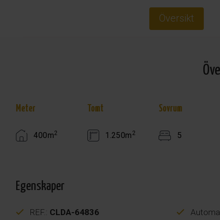
Översikt
Öve
Meter
Tomt
Sovrum
2
2
400m
1.250m
5
Egenskaper
REF.:
CLDA-64836
Automati