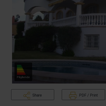
Pågående
Share
PDF / Print