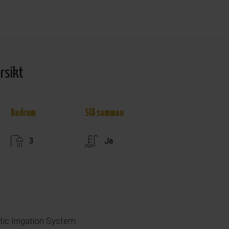
rsikt
Badrum
Slå samman
3
Ja
c Irrigation System