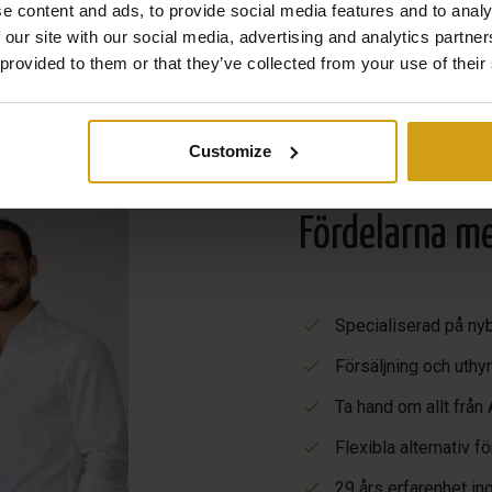
e content and ads, to provide social media features and to analy
 our site with our social media, advertising and analytics partn
 provided to them or that they’ve collected from your use of their
Customize
Fördelarna m
Specialiserad på ny
Försäljning och uthyr
Ta hand om allt från 
Flexibla alternativ 
29 års erfarenhet in