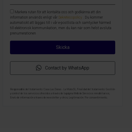
Markera rutan för att kontakta oss och godkänna att din
information används enligt vår
Sekretesspolicy
. Du kommer
automatiskt att läggas till i vår e-postlista och samtycker härmed
till elektronisk kommunikation, men du kan när som helst avsluta
prenumerationen
Contact by WhatsApp
Responsable del tratamiento: Casa Las Dunas - La Mata SL, Finalidad del tratamiento: Gestión
y control de los servicios ofrecidos a través de la página Web de Servicios inmobiliarios,
Envío de información a traves de newsletter y otros, Legitimación: Por consentimiento,
Destinatarios: No se cederan los datos, salvo para elaborar contabilidad, Derechos de las
personas interesadas: Acceder, rectificar y suprimir los datos, solicitar la portabilidad de los
mismos, oponerse altratamiento y solicitar la limitación de éste, Procedencia de los datos:
El Propio interesado, Información Adicional: Puede consultarse la información adicional y
detallada sobre protección de datos
Aquí
.