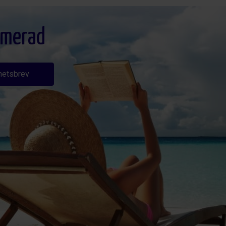
ormerad
hetsbrev