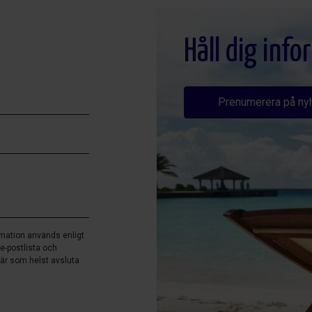
Håll dig inf
Prenumerera på ny
rmation används enligt
 e-postlista och
är som helst avsluta