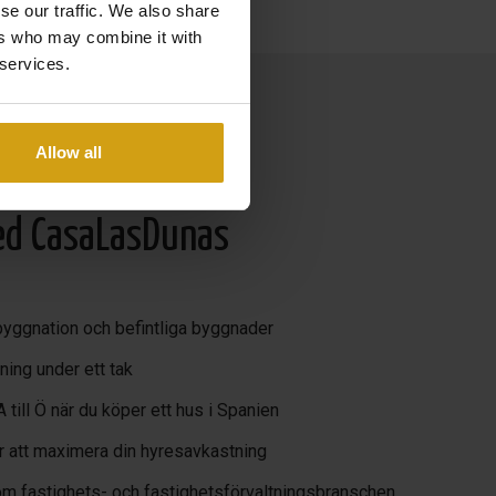
se our traffic. We also share
ers who may combine it with
 services.
Allow all
ed CasaLasDunas
byggnation och befintliga byggnader
ning under ett tak
A till Ö när du köper ett hus i Spanien
för att maximera din hyresavkastning
om fastighets- och fastighetsförvaltningsbranschen