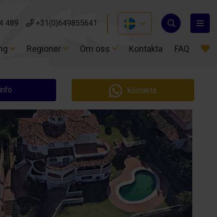
4 489
4 489
+31(0)649855641
+31(0)649855641
ing
ing
Regioner
Regioner
Om oss
Om oss
Kontakta
Kontakta
FAQ
FAQ
info
Kontakta