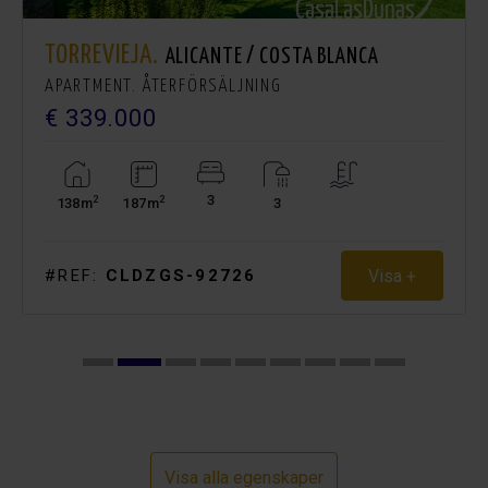
TORREVIEJA.
ALICANTE / COSTA BLANCA
APARTMENT. ÅTERFÖRSÄLJNING
€ 339.000
3
2
2
138m
187m
3
Visa +
#REF:
CLDZGS-92726
Visa alla egenskaper