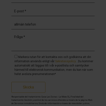
Markera rutan för att kontakta oss och godkänna att din
information används enligt vår
Sekretesspolicy
. Du kommer
automatiskt att läggas till i vår e-postlista och samtycker
härmed till elektronisk kommunikation, men du kan när som
helst avsluta prenumerationen*
Skicka
Responsable del tratamiento: Casa Las Dunas - La Mata SL, Finalidad del
tratamiento: Gestión y control de los servicios ofrecidos a través de la página Web
de Servicios inmobiliarios, Envío de información a traves de newsletter y otros,