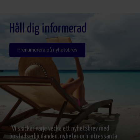
Legitimación: Por consentimiento, Destinatarios: No se cederan los datos, salvo
para elaborar contabilidad, Derechos de las personas interesadas: Acceder,
rectificar y suprimir los datos, solicitar la portabilidad de los mismos, oponerse
altratamiento y solicitar la limitación de éste, Procedencia de los datos: El Propio
interesado, Información Adicional: Puede consultarse la información adicional y
detallada sobre protección de datos
Aquí
.
Håll dig informerad
Prenumerera på nyhetsbrev
“Vi skickar varje vecka ett nyhetsbrev med
bostadserbjudanden, nyheter och intressanta