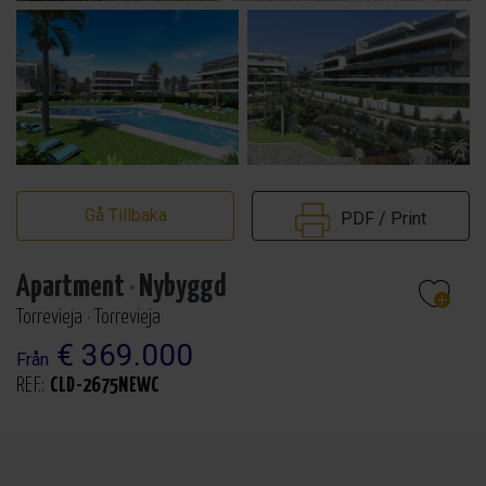
Gå Tillbaka
PDF / Print
Apartment
·
Nybyggd
Torrevieja · Torrevieja
€ 369.000
Från
REF.:
CLD-2675NEWC