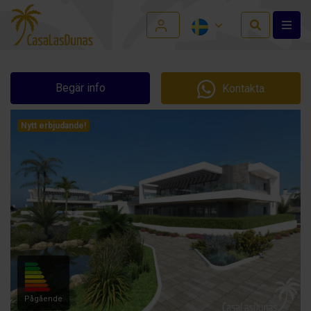
Begär info
Kontakta
Nytt erbjudande!
Pågående