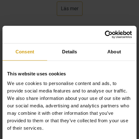
Läs mer
Fastigheten har en privat terrass på 36 m², perfekt för att
koppla av och äta utomhus.
Urbaniseringen erbjuder stora gemensamma ytor
inklusive lyxiga simbassänger, jacuzzis, lekplatser, ett
Consent
Details
About
sportcenter och ett brett utbud av andra tjänster.
Spektakulära nya fastigheter ligger mellan två berömda
This website uses cookies
saltsjöar i Torrevieja. De flesta fastigheter erbjuder
We use cookies to personalise content and ads, to
fantastisk utsikt över den vackra rosa saltsjön.
provide social media features and to analyse our traffic.
We also share information about your use of our site with
Den traditionella och pulserande spanska staden
our social media, advertising and analytics partners who
may combine it with other information that you’ve
Torrevieja i Spanien har mycket att erbjuda för hela
provided to them or that they’ve collected from your use
familjen. Det finns över 600 barer och restauranger som
of their services.
serverar alla typer av mat, från traditionella spanska,