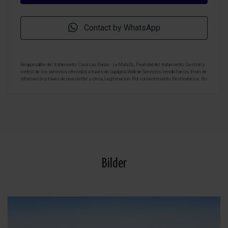
Contact by WhatsApp
Responsable del tratamiento: Casa Las Dunas - La Mata SL, Finalidad del tratamiento: Gestión y
control de los servicios ofrecidos a través de la página Web de Servicios inmobiliarios, Envío de
información a traves de newsletter y otros, Legitimación: Por consentimiento, Destinatarios: No
se cederan los datos, salvo para elaborar contabilidad, Derechos de las personas interesadas:
Acceder, rectificar y suprimir los datos, solicitar la portabilidad de los mismos, oponerse
altratamiento y solicitar la limitación de éste, Procedencia de los datos: El Propio interesado,
Información Adicional: Puede consultarse la información adicional y detallada sobre protección
de datos
Aquí
.
Bilder