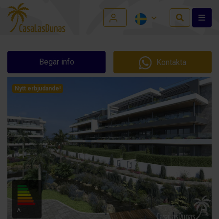
Begär info
Kontakta
Nytt erbjudande!
A