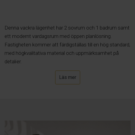
Denna vackra lägenhet har 2 sovrum och 1 badrum samt
ett modernt vardagsrum med öppen planlösning.
Fastigheten kommer att färdigställas till en hög standard,
med högkvalitativa material och uppmärksamhet på
detaljer.
Läs mer
Fastigheten har en privat terrass på 23 m², perfekt för att
koppla av och äta utomhus.
Urbaniseringen erbjuder stora gemensamma ytor
inklusive lyxiga simbassänger, jacuzzis, lekplatser, ett
sportcenter och ett brett utbud av andra tjänster.