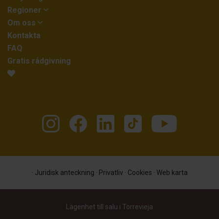
Regioner
Om oss
Kontakta
FAQ
Gratis rådgivning
·
Juridisk anteckning
·
Privatliv
·
Cookies
·
Web karta
Lägenhet till salu i Torrevieja