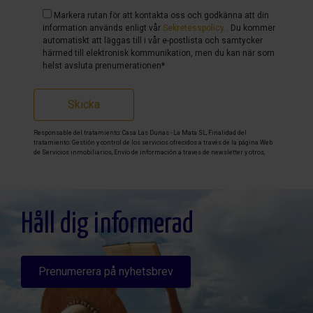
Markera rutan för att kontakta oss och godkänna att din
information används enligt vår
Sekretesspolicy
. Du kommer
automatiskt att läggas till i vår e-postlista och samtycker
härmed till elektronisk kommunikation, men du kan när som
helst avsluta prenumerationen*
Skicka
Responsable del tratamiento: Casa Las Dunas - La Mata SL, Finalidad del
tratamiento: Gestión y control de los servicios ofrecidos a través de la página Web
de Servicios inmobiliarios, Envío de información a traves de newsletter y otros,
Legitimación: Por consentimiento, Destinatarios: No se cederan los datos, salvo
para elaborar contabilidad, Derechos de las personas interesadas: Acceder,
rectificar y suprimir los datos, solicitar la portabilidad de los mismos, oponerse
altratamiento y solicitar la limitación de éste, Procedencia de los datos: El Propio
interesado, Información Adicional: Puede consultarse la información adicional y
detallada sobre protección de datos
Aquí
.
Håll dig informerad
Prenumerera på nyhetsbrev