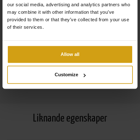
byggnader
our social media, advertising and analytics partners who
may combine it with other information that you’ve
Försäljning och uthyrning under ett tak
provided to them or that they’ve collected from your use
Ta hand om allt från A till Ö när du köper ett hus i
of their services.
Spanien
Flexibla alternativ för att maximera din hyresavkastning
Allow all
29 års erfarenhet inom fastighets- och
fastighetsförvaltningsbranschen
Customize
Läs mer om oss
Liknande egenskaper