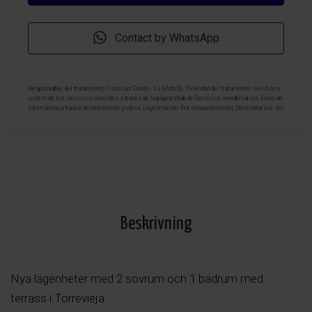
Contact by WhatsApp
Responsable del tratamiento: Casa Las Dunas - La Mata SL, Finalidad del tratamiento: Gestión y
control de los servicios ofrecidos a través de la página Web de Servicios inmobiliarios, Envío de
información a traves de newsletter y otros, Legitimación: Por consentimiento, Destinatarios: No
se cederan los datos, salvo para elaborar contabilidad, Derechos de las personas interesadas:
Acceder, rectificar y suprimir los datos, solicitar la portabilidad de los mismos, oponerse
altratamiento y solicitar la limitación de éste, Procedencia de los datos: El Propio interesado,
Información Adicional: Puede consultarse la información adicional y detallada sobre protección
de datos
Aquí
.
Beskrivning
Nya lägenheter med 2 sovrum och 1 badrum med
terrass i Torrevieja.