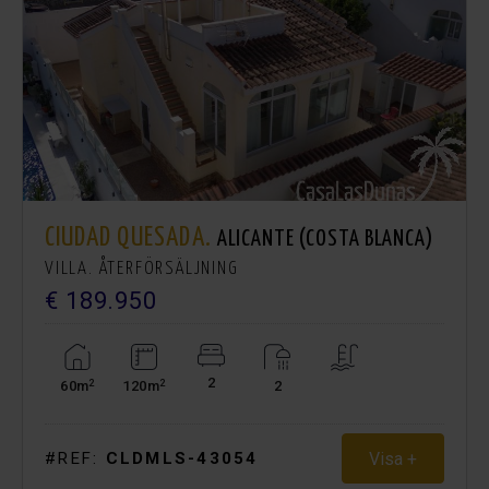
CIUDAD QUESADA.
ALICANTE (COSTA BLANCA)
VILLA. ÅTERFÖRSÄLJNING
€ 189.950
2
2
2
60m
120m
2
Visa +
#REF:
CLDMLS-43054