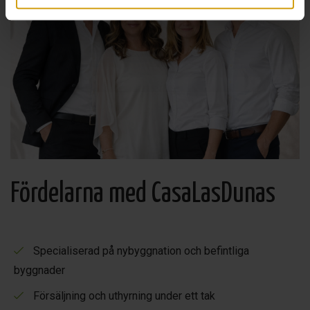
Fördelarna med CasaLasDunas
Specialiserad på nybyggnation och befintliga
byggnader
Försäljning och uthyrning under ett tak