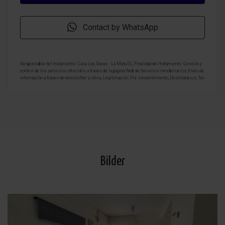
Contact by WhatsApp
Responsable del tratamiento: Casa Las Dunas - La Mata SL, Finalidad del tratamiento: Gestión y
control de los servicios ofrecidos a través de la página Web de Servicios inmobiliarios, Envío de
información a traves de newsletter y otros, Legitimación: Por consentimiento, Destinatarios: No
se cederan los datos, salvo para elaborar contabilidad, Derechos de las personas interesadas:
Acceder, rectificar y suprimir los datos, solicitar la portabilidad de los mismos, oponerse
altratamiento y solicitar la limitación de éste, Procedencia de los datos: El Propio interesado,
Información Adicional: Puede consultarse la información adicional y detallada sobre protección
de datos
Aquí
.
Bilder