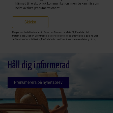
härmed till elektronisk kommunikation, men du kan när som
helst avsluta prenumerationen*
Skicka
Responsable del tratamiento: Casa Las Dunas - La Mata SL, Finalidad del
tratamiento: Gestión y control de los servicios ofrecidos a través de la página Web
de Servicios inmobiliarios, Envío de información a traves de newsletter y otros,
Legitimación: Por consentimiento, Destinatarios: No se cederan los datos, salvo
para elaborar contabilidad, Derechos de las personas interesadas: Acceder,
rectificar y suprimir los datos, solicitar la portabilidad de los mismos, oponerse
altratamiento y solicitar la limitación de éste, Procedencia de los datos: El Propio
interesado, Información Adicional: Puede consultarse la información adicional y
detallada sobre protección de datos
Aquí
.
Håll dig informerad
Prenumerera på nyhetsbrev