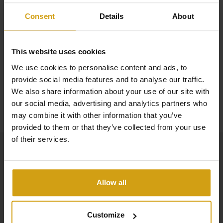
Elche och Torrevieja.
Consent
Details
About
Närmaste stormarknad är Consum, inom gångavstånd.
This website uses cookies
Guardamar Beach ligger bara 15 minuter bort och
We use cookies to personalise content and ads, to
golfbanan La Marquesa ligger bara 10 minuter bort med
provide social media features and to analyse our traffic.
bil.
We also share information about your use of our site with
our social media, advertising and analytics partners who
may combine it with other information that you’ve
provided to them or that they’ve collected from your use
of their services.
Allow all
Customize