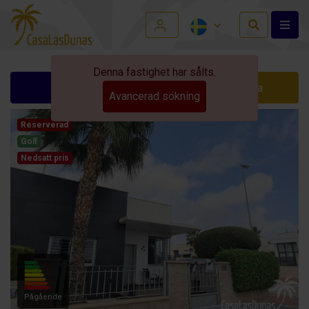
Denna fastighet har sålts.
Begär info
Kontakta
Avancerad sökning
Reserverad
Golf
Nedsatt pris
Pågående