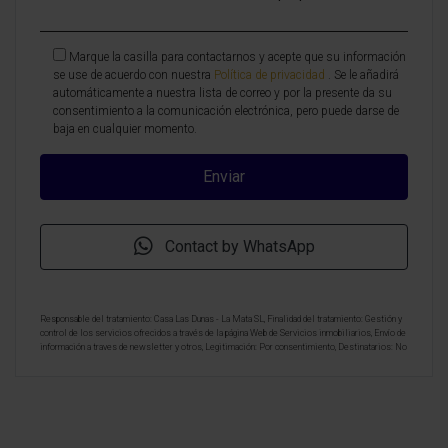
Marque la casilla para contactarnos y acepte que su información
se use de acuerdo con nuestra
Política de privacidad
. Se le añadirá
automáticamente a nuestra lista de correo y por la presente da su
consentimiento a la comunicación electrónica, pero puede darse de
baja en cualquier momento.
Contact by WhatsApp
Responsable del tratamiento: Casa Las Dunas - La Mata SL, Finalidad del tratamiento: Gestión y
control de los servicios ofrecidos a través de la página Web de Servicios inmobiliarios, Envío de
información a traves de newsletter y otros, Legitimación: Por consentimiento, Destinatarios: No
se cederan los datos, salvo para elaborar contabilidad, Derechos de las personas interesadas:
Acceder, rectificar y suprimir los datos, solicitar la portabilidad de los mismos, oponerse
altratamiento y solicitar la limitación de éste, Procedencia de los datos: El Propio interesado,
Información Adicional: Puede consultarse la información adicional y detallada sobre protección
de datos
Aquí
.