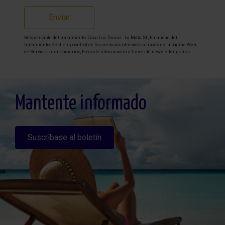
Enviar
Responsable del tratamiento: Casa Las Dunas - La Mata SL, Finalidad del
tratamiento: Gestión y control de los servicios ofrecidos a través de la página Web
de Servicios inmobiliarios, Envío de información a traves de newsletter y otros,
Legitimación: Por consentimiento, Destinatarios: No se cederan los datos, salvo
para elaborar contabilidad, Derechos de las personas interesadas: Acceder,
rectificar y suprimir los datos, solicitar la portabilidad de los mismos, oponerse
altratamiento y solicitar la limitación de éste, Procedencia de los datos: El Propio
interesado, Información Adicional: Puede consultarse la información adicional y
detallada sobre protección de datos
Aquí
.
Mantente informado
Suscríbase al boletín