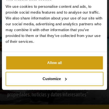
detallada sobre protección de datos
Aquí
.
Mantente informado
We use cookies to personalise content and ads, to
provide social media features and to analyse our traffic.
We also share information about your use of our site with
Suscríbase al boletín
our social media, advertising and analytics partners who
may combine it with other information that you’ve
provided to them or that they’ve collected from your use
of their services.
Allow all
Customize
“Enviamos un boletín semanal con ofertas de
propiedades, noticias y datos interesantes”