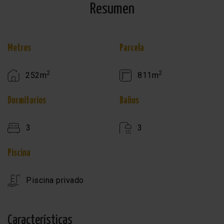
Resumen
Metros
Parcela
2
2
252m
811m
Dormitorios
Baños
3
3
Piscina
Piscina privado
Características