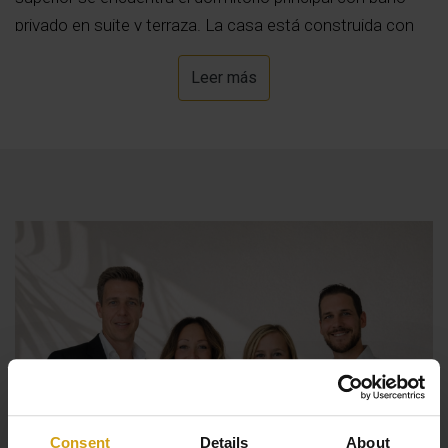
privado en suite y terraza. La casa está construida con
materiales de primera calidad incluyendo suelo radiante,
Leer más
aire acondicionado (frío/calor), iluminación LED interior y
exterior, cocina completa con electrodomésticos
BOSCH, piscina privada, paisajismo, vallado y
aparcamiento para 2 coches.
Consent
Details
About