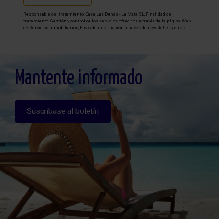
Responsable del tratamiento: Casa Las Dunas - La Mata SL, Finalidad del
tratamiento: Gestión y control de los servicios ofrecidos a través de la página Web
de Servicios inmobiliarios, Envío de información a traves de newsletter y otros,
Legitimación: Por consentimiento, Destinatarios: No se cederan los datos, salvo
para elaborar contabilidad, Derechos de las personas interesadas: Acceder,
rectificar y suprimir los datos, solicitar la portabilidad de los mismos, oponerse
altratamiento y solicitar la limitación de éste, Procedencia de los datos: El Propio
interesado, Información Adicional: Puede consultarse la información adicional y
detallada sobre protección de datos
Aquí
.
Mantente informado
Suscríbase al boletín