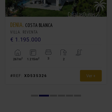
DENIA.
COSTA BLANCA
VILLA. REVENTA
€ 1.195.000
3
2
2
267m
1.215m
2
Ver +
#REF:
XD535326