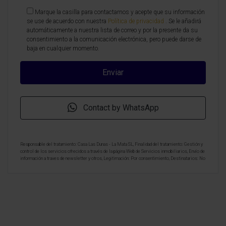
Marque la casilla para contactarnos y acepte que su información
se use de acuerdo con nuestra
Política de privacidad
. Se le añadirá
automáticamente a nuestra lista de correo y por la presente da su
consentimiento a la comunicación electrónica, pero puede darse de
baja en cualquier momento.
Contact by WhatsApp
Responsable del tratamiento: Casa Las Dunas - La Mata SL, Finalidad del tratamiento: Gestión y
control de los servicios ofrecidos a través de la página Web de Servicios inmobiliarios, Envío de
información a traves de newsletter y otros, Legitimación: Por consentimiento, Destinatarios: No
se cederan los datos, salvo para elaborar contabilidad, Derechos de las personas interesadas:
Acceder, rectificar y suprimir los datos, solicitar la portabilidad de los mismos, oponerse
altratamiento y solicitar la limitación de éste, Procedencia de los datos: El Propio interesado,
Información Adicional: Puede consultarse la información adicional y detallada sobre protección
de datos
Aquí
.