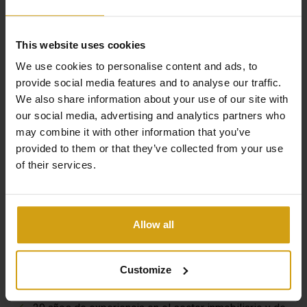
This website uses cookies
We use cookies to personalise content and ads, to
provide social media features and to analyse our traffic.
We also share information about your use of our site with
Los beneficios de CasaLasDunas
our social media, advertising and analytics partners who
may combine it with other information that you’ve
provided to them or that they’ve collected from your use
of their services.
Especializados en obra nueva y edificios existentes.
Venta y alquiler bajo un mismo techo.
Nos encargamos de todo, de principio a fin, al comprar
Allow all
una casa en España.
Opciones flexibles para maximizar la rentabilidad de
Customize
su alquiler.