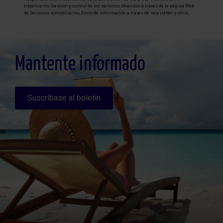
tratamiento: Gestión y control de los servicios ofrecidos a través de la página Web
de Servicios inmobiliarios, Envío de información a traves de newsletter y otros,
Legitimación: Por consentimiento, Destinatarios: No se cederan los datos, salvo
para elaborar contabilidad, Derechos de las personas interesadas: Acceder,
rectificar y suprimir los datos, solicitar la portabilidad de los mismos, oponerse
altratamiento y solicitar la limitación de éste, Procedencia de los datos: El Propio
interesado, Información Adicional: Puede consultarse la información adicional y
detallada sobre protección de datos
Aquí
.
Mantente informado
Suscríbase al boletín