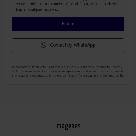
consentimiento a la comunicación electrónica, pero puede darse de
baja en cualquier momento.
Contact by WhatsApp
Responsable del tratamiento: Casa Las Dunas - La Mata SL, Finalidad del tratamiento: Gestión y
control de los servicios ofrecidos a través de la página Web de Servicios inmobiliarios, Envío de
información a traves de newsletter y otros, Legitimación: Por consentimiento, Destinatarios: No
se cederan los datos, salvo para elaborar contabilidad, Derechos de las personas interesadas:
Acceder, rectificar y suprimir los datos, solicitar la portabilidad de los mismos, oponerse
altratamiento y solicitar la limitación de éste, Procedencia de los datos: El Propio interesado,
Información Adicional: Puede consultarse la información adicional y detallada sobre protección
de datos
Aquí
.
Imágenes