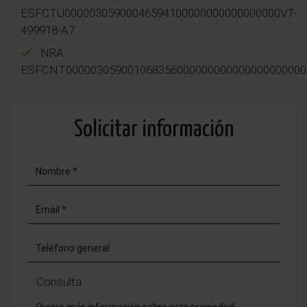
ESFCTU00000305900046594100000000000000000VT-
499918-A7
NRA:
ESFCNT000003059001068356000000000000000000000
Solicitar información
Consulta