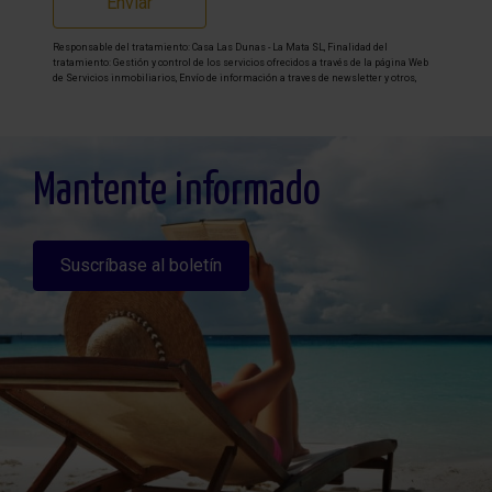
Enviar
Responsable del tratamiento: Casa Las Dunas - La Mata SL, Finalidad del
tratamiento: Gestión y control de los servicios ofrecidos a través de la página Web
de Servicios inmobiliarios, Envío de información a traves de newsletter y otros,
Legitimación: Por consentimiento, Destinatarios: No se cederan los datos, salvo
para elaborar contabilidad, Derechos de las personas interesadas: Acceder,
rectificar y suprimir los datos, solicitar la portabilidad de los mismos, oponerse
altratamiento y solicitar la limitación de éste, Procedencia de los datos: El Propio
interesado, Información Adicional: Puede consultarse la información adicional y
detallada sobre protección de datos
Aquí
.
Mantente informado
Suscríbase al boletín