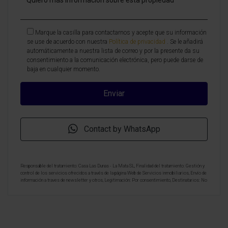
Marque la casilla para contactarnos y acepte que su información
se use de acuerdo con nuestra
Política de privacidad
. Se le añadirá
automáticamente a nuestra lista de correo y por la presente da su
consentimiento a la comunicación electrónica, pero puede darse de
baja en cualquier momento.
Contact by WhatsApp
Responsable del tratamiento: Casa Las Dunas - La Mata SL, Finalidad del tratamiento: Gestión y
control de los servicios ofrecidos a través de la página Web de Servicios inmobiliarios, Envío de
información a traves de newsletter y otros, Legitimación: Por consentimiento, Destinatarios: No
se cederan los datos, salvo para elaborar contabilidad, Derechos de las personas interesadas:
Acceder, rectificar y suprimir los datos, solicitar la portabilidad de los mismos, oponerse
altratamiento y solicitar la limitación de éste, Procedencia de los datos: El Propio interesado,
Información Adicional: Puede consultarse la información adicional y detallada sobre protección
de datos
Aquí
.