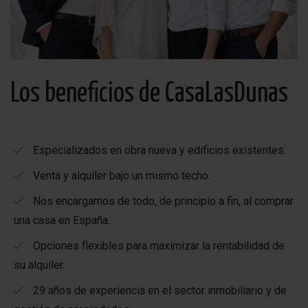
igual que varios
restaurantes, tiendas y otros servicios
.
Además,
el centro de la ciudad está a unos 200 metros
, mientras que una
parada de autobús es fácilmente
accesible a una distancia de unos 500 metros
.
Los beneficios de CasaLasDunas
El
aeropuerto
está a unos
35 km
y el
hospital
a unos
3
km
.
Especializados en obra nueva y edificios existentes.
Servicios adicionales disponibles
Venta y alquiler bajo un mismo techo.
Durante su estancia, tendrá a su disposición opciones
Nos encargamos de todo, de principio a fin, al comprar
adicionales, como
traslados al aeropuerto
,
alquiler de
una casa en España.
coches
y ofertas para
estancias más largas o para
pasar el invierno
.
Opciones flexibles para maximizar la rentabilidad de
su alquiler.
Alójate en la Costa Blanca.
29 años de experiencia en el sector inmobiliario y de
Tanto si planeas unas vacaciones en la playa, una