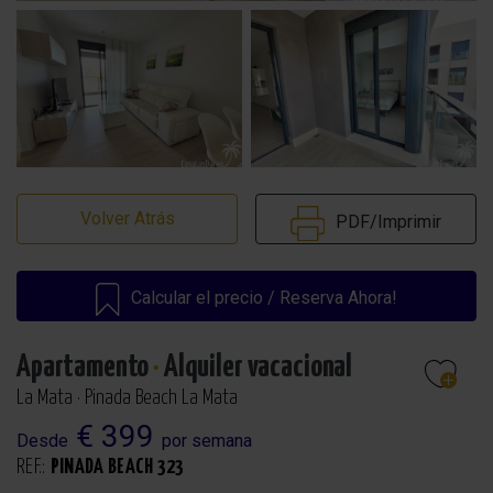
Volver Atrás
PDF/Imprimir
Calcular el precio / Reserva Ahora!
Apartamento
·
Alquiler vacacional
La Mata · Pinada Beach La Mata
€ 399
Desde
por semana
REF.:
PINADA BEACH 323