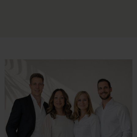
Mayor comodidad dentro de la residencia
Como huésped, podrá utilizar la
piscina comunitaria
,
el
jardín comunitario
y la
terraza comunitaria en la azotea
.
Además, los baños están equipados
con calefacción
por suelo radiante
, lo que proporciona mayor confort
durante los periodos más fríos.
El edificio está equipado con
ascensor
, lo que facilita el
acceso al apartamento.
Con una ubicación ideal cerca de la playa y de los
servicios.
Una de las mayores ventajas de
Pinada Beach 323
es su
ubicación céntrica. La
playa
está a unos
100 metros
, al