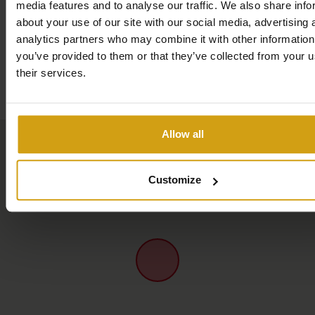
media features and to analyse our traffic. We also share info
con vistas al mar
, lo que le permitirá disfrutar del clima
about your use of our site with our social media, advertising 
mediterráneo y del entorno.
analytics partners who may combine it with other information
you’ve provided to them or that they’ve collected from your u
La casa cuenta con una
cocina totalmente equipada
y
Mapa
their services.
diversas comodidades, como
lavavajillas
,
lavadora
,
cafetera
,
plancha
y
secador de pelo
.
Allow all
Además
, se le proporcionarán toallas y ropa de cama
durante su estancia
.
Customize
El apartamento cuenta con
aire acondicionado
y
conexión
Wi-Fi gratuita
, ideal para relajarse o para
estancias más largas.
Para garantizar una estancia agradable a todos los
huéspedes,
no se admiten mascotas ni se permite
fumar
.