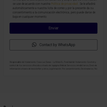
se use de acuerdo con nuestra
Política de privacidad
. Se le añadirá
automáticamente a nuestra lista de correo y por la presente da su
consentimiento a la comunicación electrónica, pero puede darse de
baja en cualquier momento.
Contact by WhatsApp
Responsable del tratamiento: Casa Las Dunas - La Mata SL, Finalidad del tratamiento: Gestión y
control de los servicios ofrecidos a través de la página Web de Servicios inmobiliarios, Envío de
información a traves de newsletter y otros, Legitimación: Por consentimiento, Destinatarios: No
se cederan los datos, salvo para elaborar contabilidad, Derechos de las personas interesadas:
Acceder, rectificar y suprimir los datos, solicitar la portabilidad de los mismos, oponerse
altratamiento y solicitar la limitación de éste, Procedencia de los datos: El Propio interesado,
Información Adicional: Puede consultarse la información adicional y detallada sobre protección
de datos
Aquí
.