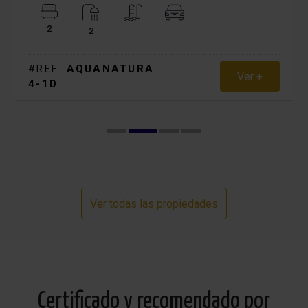
que reserve una noche extra.
2
2
Tenga en cuenta: Para el check-in y check-ou entre las
20:00 y las 22:00, se aplicara un suplemento de 50€. Para
#REF:
AQUANATURA
Ver +
el check-in y check-out entre las 22:00 y las 00:00 se
4-1D
aplicara un suplemento de 75€. el check-in y check-out
entre las 00:00 y las 08:00 solo se permiten tras consulta
previa.
Por supuesto, podemos organizar el servicio de
aeropuerto o un coche de alquiler si lo desea.
Ver todas las propiedades
Pregunta por los precios y condiciones sin
compromiso.
Certificado y recomendado por