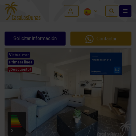
Solicitar información
Contactar
Vista al mar
Primera linea
¡Descuento!
D