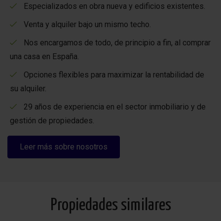
Pinada Beach 316
ofrece una base confortable cerca del
Especializados en obra nueva y edificios existentes.
mar y de todos los servicios.
Venta y alquiler bajo un mismo techo.
Nos encargamos de todo, de principio a fin, al comprar
una casa en España.
Cerrar información adicional
Opciones flexibles para maximizar la rentabilidad de
su alquiler.
29 años de experiencia en el sector inmobiliario y de
Información adicional propiedades de alquiler:
gestión de propiedades.
El precio de invierno
se basa en 2 personas, con una
estancia de 2 meses.
Leer más sobre nosotros
Solo en los meses: noviembre, diciembre, enero, febrero
y marzo.
Reserva flexible:
Propiedades similares