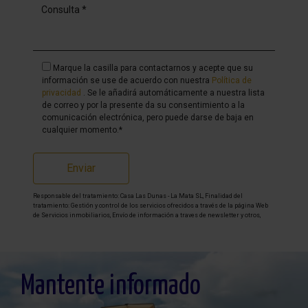
Marque la casilla para contactarnos y acepte que su
información se use de acuerdo con nuestra
Política de
privacidad
. Se le añadirá automáticamente a nuestra lista
de correo y por la presente da su consentimiento a la
comunicación electrónica, pero puede darse de baja en
cualquier momento.*
Enviar
Responsable del tratamiento: Casa Las Dunas - La Mata SL, Finalidad del
tratamiento: Gestión y control de los servicios ofrecidos a través de la página Web
de Servicios inmobiliarios, Envío de información a traves de newsletter y otros,
Legitimación: Por consentimiento, Destinatarios: No se cederan los datos, salvo
para elaborar contabilidad, Derechos de las personas interesadas: Acceder,
rectificar y suprimir los datos, solicitar la portabilidad de los mismos, oponerse
altratamiento y solicitar la limitación de éste, Procedencia de los datos: El Propio
interesado, Información Adicional: Puede consultarse la información adicional y
detallada sobre protección de datos
Aquí
.
Mantente informado