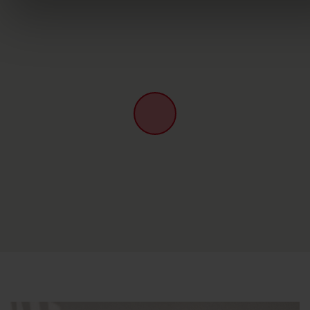
Instalaciones comunes dentro de la residencia
Como huésped, podrá utilizar las
3 piscinas
comunitarias
del complejo.
Además, la residencia cuenta con una
terraza
comunitaria en la azotea
, que ofrece un espacio exterior
adicional para disfrutar del clima de la Costa Blanca.
Con una ubicación ideal cerca de la playa y de los
servicios.
Una de las principales ventajas de
Pinada Beach 316
es
su ubicación a aproximadamente
50 metros de Playa La
Mata
, lo que facilita el acceso a la playa y al mar.
Además, todos los miércoles se celebra
un mercado