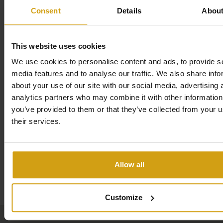
Cómodo apartamento con balcón y vistas al mar.
Consent
Details
Abou
Además de las características y comodidades ya
mencionadas
, Pinada Beach 316
está ubicado en el
This website uses cookies
primer piso
y cuenta con una
terraza con balcón
We use cookies to personalise content and ads, to provide s
orientada al sur
donde podrá disfrutar del sol durante
media features and to analyse our traffic. We also share info
todo el día.
about your use of our site with our social media, advertising 
analytics partners who may combine it with other information
Desde el salón se disfruta
de vistas al mar
, lo que le da
you’ve provided to them or that they’ve collected from your u
un toque especial a la estancia.
their services.
El apartamento tiene
2 dormitorios
y
2 baños
. Además,
un
sofá cama
ofrece espacio para dormir adicional, por
Allow all
lo que puede alojar hasta
5 personas
.
Mapa
El
salón
está equipado con conexión
Wi-Fi
y televisión.
Customize
La
cocina semiabierta
cuenta con diversos
electrodomésticos de uso diario.