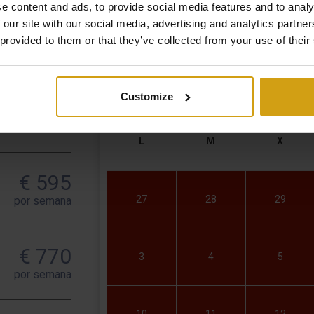
e content and ads, to provide social media features and to analy
 our site with our social media, advertising and analytics partn
 provided to them or that they’ve collected from your use of their
Disponibilidad
Customize
€ 455
por semana
L
M
X
€ 595
27
28
29
por semana
€ 770
3
4
5
por semana
10
11
12