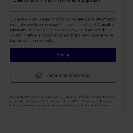
Marque la casilla para contactarnos y acepte que su información
se use de acuerdo con nuestra
Política de privacidad
. Se le añadirá
automáticamente a nuestra lista de correo y por la presente da su
consentimiento a la comunicación electrónica, pero puede darse de
baja en cualquier momento.
Contact by WhatsApp
Responsable del tratamiento: Casa Las Dunas - La Mata SL, Finalidad del tratamiento: Gestión
y control de los servicios ofrecidos a través de la página Web de Servicios inmobiliarios,
Envío de información a traves de newsletter y otros, Legitimación: Por consentimiento,
Destinatarios: No se cederan los datos, salvo para elaborar contabilidad, Derechos de las
personas interesadas: Acceder, rectificar y suprimir los datos, solicitar la portabilidad de los
mismos, oponerse altratamiento y solicitar la limitación de éste, Procedencia de los datos:
El Propio interesado, Información Adicional: Puede consultarse la información adicional y
detallada sobre protección de datos
Aquí
.