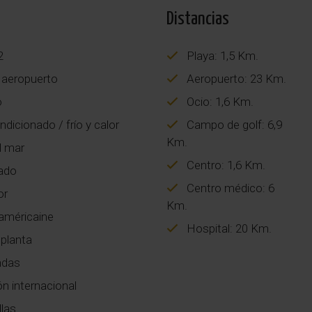
Distancias
2
Playa: 1,5 Km.
 aeropuerto
Aeropuerto: 23 Km.
o
Ocio: 1,6 Km.
ndicionado / frío y calor
Campo de golf: 6,9
Km.
l mar
Centro: 1,6 Km.
ado
Centro médico: 6
or
Km.
américaine
Hospital: 20 Km.
planta
ndas
ón internacional
llas