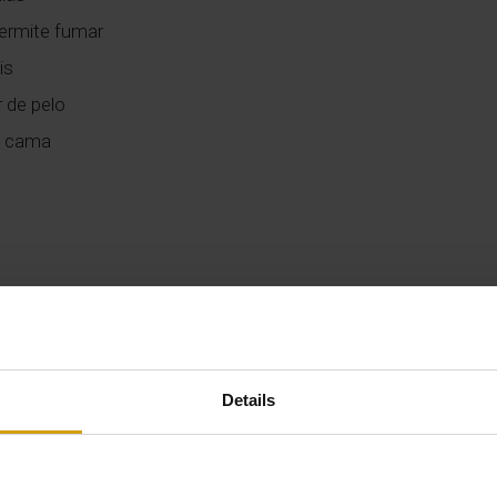
ermite fumar
is
 de pelo
e cama
Details
00000VT-482510-A9
000000000000000003