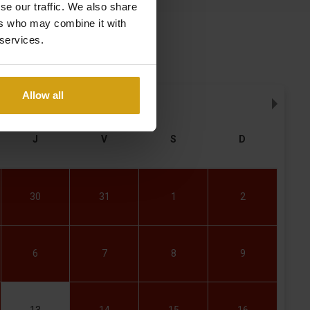
se our traffic. We also share
ers who may combine it with
 services.
Allow all
AGOSTO
,
2026
J
V
S
D
30
31
1
2
6
7
8
9
13
14
15
16