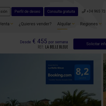
+34 965 72
+34 965 72
esión
esión
Perfil de deseo
Perfil de deseo
Consulta gratuita
Consulta gratuita
Venta
Venta
¿Quieres vender?
¿Quieres vender?
Alquilar
Alquilar
Regiones
Regiones
€ 455
Desde
por semana
Solicitar in
REF.:
LA BELLE BLEUE