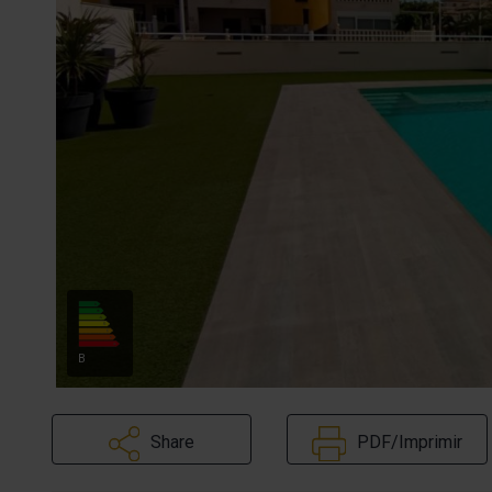
B
Share
PDF/Imprimir