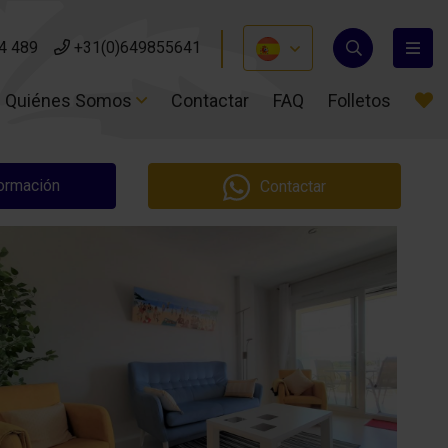
4 489
4 489
+31(0)649855641
+31(0)649855641
Quiénes Somos
Quiénes Somos
Contactar
Contactar
FAQ
FAQ
Folletos
Folletos
formación
Contactar