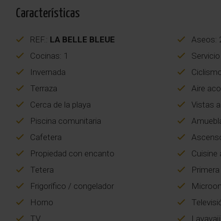
Características
REF.:
LA BELLE BLEUE
Aseos: 
Cocinas: 1
Servicio
Invernada
Ciclism
Terraza
Aire aco
Cerca de la playa
Vistas a
Piscina comunitaria
Amuebl
Cafetera
Ascens
Propiedad con encanto
Cuisine 
Tetera
Primera 
Frigorífico / congelador
Microo
Horno
Televisi
TV
Lavavaji