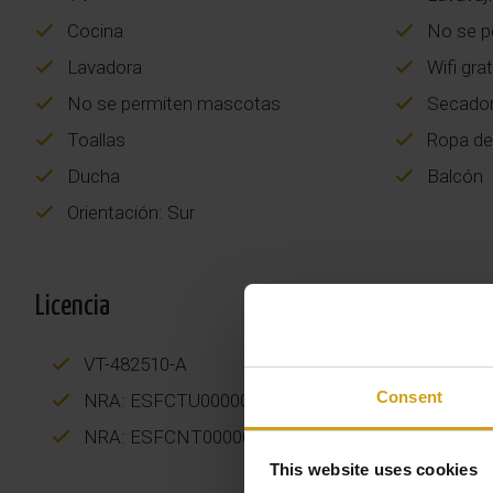
Cocina
No se p
Lavadora
Wifi grat
No se permiten mascotas
Secador
Toallas
Ropa d
Ducha
Balcón
Orientación: Sur
Licencia
VT-482510-A
Consent
NRA: ESFCTU000003036000581772000000000000
NRA: ESFCNT00000303600058101700000000000
This website uses cookies