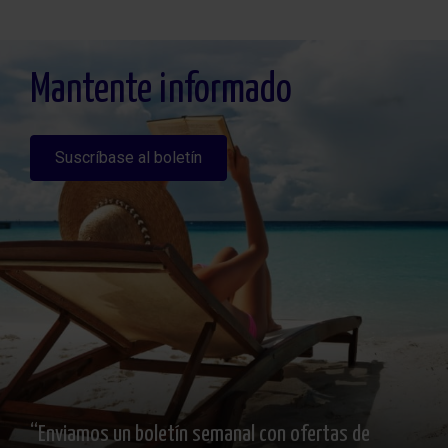
Legitimación: Por consentimiento, Destinatarios: No se cederan los datos, salvo
para elaborar contabilidad, Derechos de las personas interesadas: Acceder,
rectificar y suprimir los datos, solicitar la portabilidad de los mismos, oponerse
altratamiento y solicitar la limitación de éste, Procedencia de los datos: El Propio
interesado, Información Adicional: Puede consultarse la información adicional y
detallada sobre protección de datos
Aquí
.
Mantente informado
Suscríbase al boletín
“Enviamos un boletín semanal con ofertas de