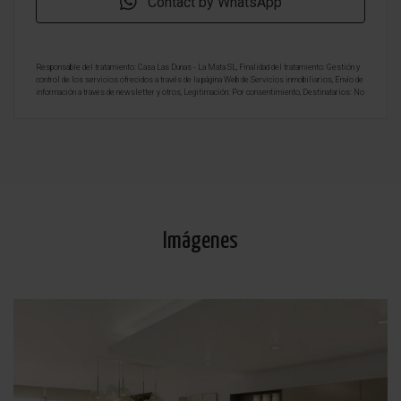
Contact by WhatsApp
Responsable del tratamiento: Casa Las Dunas - La Mata SL, Finalidad del tratamiento: Gestión y
control de los servicios ofrecidos a través de la página Web de Servicios inmobiliarios, Envío de
información a traves de newsletter y otros, Legitimación: Por consentimiento, Destinatarios: No
se cederan los datos, salvo para elaborar contabilidad, Derechos de las personas interesadas:
Acceder, rectificar y suprimir los datos, solicitar la portabilidad de los mismos, oponerse
altratamiento y solicitar la limitación de éste, Procedencia de los datos: El Propio interesado,
Información Adicional: Puede consultarse la información adicional y detallada sobre protección
de datos
Aquí
.
Imágenes