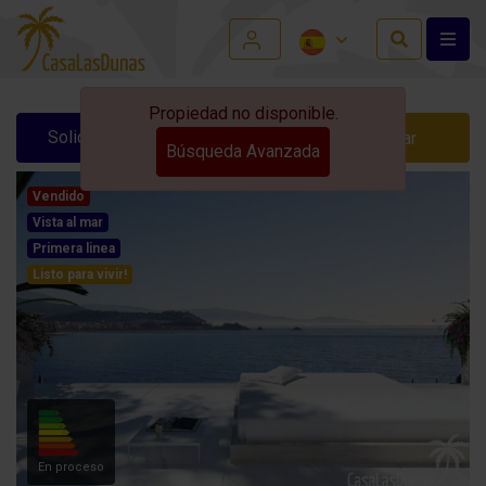
Propiedad no disponible.
Solicitar información
Contactar
Búsqueda Avanzada
Vendido
Vista al mar
Primera linea
Listo para vivir!
En proceso