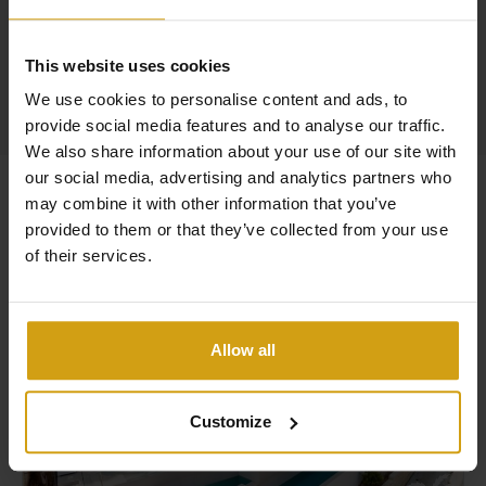
gestión de propiedades.
This website uses cookies
Leer más sobre nosotros
We use cookies to personalise content and ads, to
provide social media features and to analyse our traffic.
We also share information about your use of our site with
our social media, advertising and analytics partners who
Propiedades similares
may combine it with other information that you’ve
provided to them or that they’ve collected from your use
of their services.
Vista al mar
Listo para vivir!
Allow all
Customize