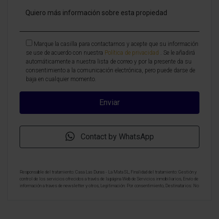
Marque la casilla para contactarnos y acepte que su información
se use de acuerdo con nuestra
Política de privacidad
. Se le añadirá
automáticamente a nuestra lista de correo y por la presente da su
consentimiento a la comunicación electrónica, pero puede darse de
baja en cualquier momento.
Contact by WhatsApp
Responsable del tratamiento: Casa Las Dunas - La Mata SL, Finalidad del tratamiento: Gestión y
control de los servicios ofrecidos a través de la página Web de Servicios inmobiliarios, Envío de
información a traves de newsletter y otros, Legitimación: Por consentimiento, Destinatarios: No
se cederan los datos, salvo para elaborar contabilidad, Derechos de las personas interesadas:
Acceder, rectificar y suprimir los datos, solicitar la portabilidad de los mismos, oponerse
altratamiento y solicitar la limitación de éste, Procedencia de los datos: El Propio interesado,
Información Adicional: Puede consultarse la información adicional y detallada sobre protección