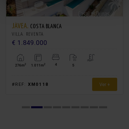
JÁVEA.
COSTA BLANCA
VILLA. REVENTA
€ 1.849.000
4
2
2
276m
1.011m
5
Ver +
#REF:
XM0118