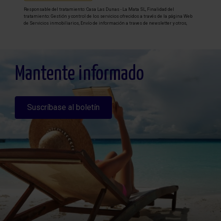
Responsable del tratamiento: Casa Las Dunas - La Mata SL, Finalidad del
tratamiento: Gestión y control de los servicios ofrecidos a través de la página Web
de Servicios inmobiliarios, Envío de información a traves de newsletter y otros,
Legitimación: Por consentimiento, Destinatarios: No se cederan los datos, salvo
para elaborar contabilidad, Derechos de las personas interesadas: Acceder,
rectificar y suprimir los datos, solicitar la portabilidad de los mismos, oponerse
altratamiento y solicitar la limitación de éste, Procedencia de los datos: El Propio
interesado, Información Adicional: Puede consultarse la información adicional y
detallada sobre protección de datos
Aquí
.
Mantente informado
Suscríbase al boletín