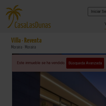
Iniciar S
Iniciar S
Villa
·
Reventa
Moraira · Moraira
Vista al mar
Este inmueble se ha vendido.
Búsqueda Avanzada