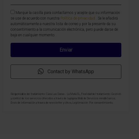
Marque la casilla para contactarnos y acepte que su información
se use de acuerdo con nuestra
Política de privacidad
. Se le añadirá
automáticamente a nuestra lista de correo y por la presente da su
consentimiento a la comunicación electrónica, pero puede darse de
baja en cualquier momento.
Contact by WhatsApp
Responsable del tratamiento: Casa Las Dunas - La Mata SL, Finalidad del tratamiento: Gestión
y control de los servicios ofrecidos a través de la página Web de Servicios inmobiliarios,
Envío de información a traves de newsletter y otros, Legitimación: Por consentimiento,
Destinatarios: No se cederan los datos, salvo para elaborar contabilidad, Derechos de las
personas interesadas: Acceder, rectificar y suprimir los datos, solicitar la portabilidad de los
mismos, oponerse altratamiento y solicitar la limitación de éste, Procedencia de los datos:
El Propio interesado, Información Adicional: Puede consultarse la información adicional y
detallada sobre protección de datos
Aquí
.