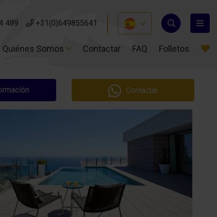
4 489
4 489
+31(0)649855641
+31(0)649855641
Quiénes Somos
Quiénes Somos
Contactar
Contactar
FAQ
FAQ
Folletos
Folletos
formación
Contactar