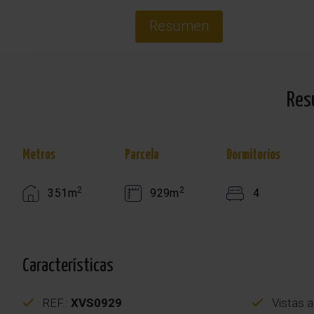
Resumen
Res
Metros
Parcela
Dormitorios
2
2
351m
929m
4
Características
REF.:
XVS0929
Vistas a