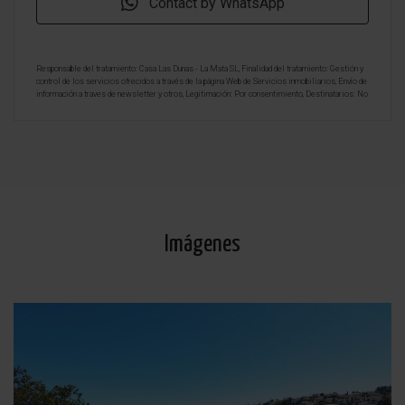
Contact by WhatsApp
Responsable del tratamiento: Casa Las Dunas - La Mata SL, Finalidad del tratamiento: Gestión y
control de los servicios ofrecidos a través de la página Web de Servicios inmobiliarios, Envío de
información a traves de newsletter y otros, Legitimación: Por consentimiento, Destinatarios: No
se cederan los datos, salvo para elaborar contabilidad, Derechos de las personas interesadas:
Acceder, rectificar y suprimir los datos, solicitar la portabilidad de los mismos, oponerse
altratamiento y solicitar la limitación de éste, Procedencia de los datos: El Propio interesado,
Información Adicional: Puede consultarse la información adicional y detallada sobre protección
de datos
Aquí
.
Imágenes