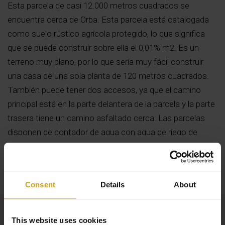
Esta parcela de casi 12.000 metros cuadrados se
encuentra cerca de Orba. Esta parcela está catalogada
como suelo rústico agrícola protegido, lo que significa
que se puede construir sobre ella el 0,01% m2. Es un
terreno muy plano, por lo que sería muy fácil construir
una casa de una sola planta de 120 metros cuadrados.
También puede tener dos accesos, ya que el camino
principal está en la parte delantera de la parcela y la parte
trasera tiene un camino asfaltado cerca. Las parcelas
disponen de contador de agua con agua de riego de
Orba.
Leer más
Consent
Details
About
This website uses cookies