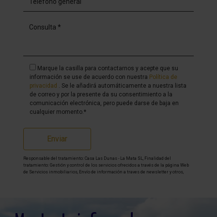
Marque la casilla para contactarnos y acepte que su
información se use de acuerdo con nuestra
Política de
privacidad
. Se le añadirá automáticamente a nuestra lista
de correo y por la presente da su consentimiento a la
comunicación electrónica, pero puede darse de baja en
cualquier momento.*
Enviar
Responsable del tratamiento: Casa Las Dunas - La Mata SL, Finalidad del
tratamiento: Gestión y control de los servicios ofrecidos a través de la página Web
de Servicios inmobiliarios, Envío de información a traves de newsletter y otros,
Legitimación: Por consentimiento, Destinatarios: No se cederan los datos, salvo
para elaborar contabilidad, Derechos de las personas interesadas: Acceder,
rectificar y suprimir los datos, solicitar la portabilidad de los mismos, oponerse
altratamiento y solicitar la limitación de éste, Procedencia de los datos: El Propio
interesado, Información Adicional: Puede consultarse la información adicional y
detallada sobre protección de datos
Aquí
.