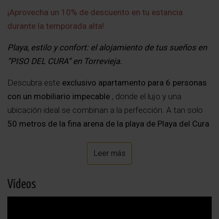
¡Aprovecha un 10% de descuento en tu estancia
durante la temporada alta!
Playa, estilo y confort: el alojamiento de tus sueños en
“PISO DEL CURA” en Torrevieja.
Descubra este
exclusivo apartamento para 6 personas
con un mobiliario impecable
, donde el lujo y una
ubicación ideal se combinan a la perfección. A tan solo
50 metros de la fina arena de la playa de Playa del Cura
, es el punto de partida ideal para unas soleadas
vacaciones en la Costa Blanca.
Leer más
Salga a la calle y prácticamente ya estará en la playa
:
Vídeos
sienta la cálida arena bajo sus pies y escuche el suave
sonido de las olas mientras comienza el día con una taza
de café en el paseo marítimo o en su balcón.