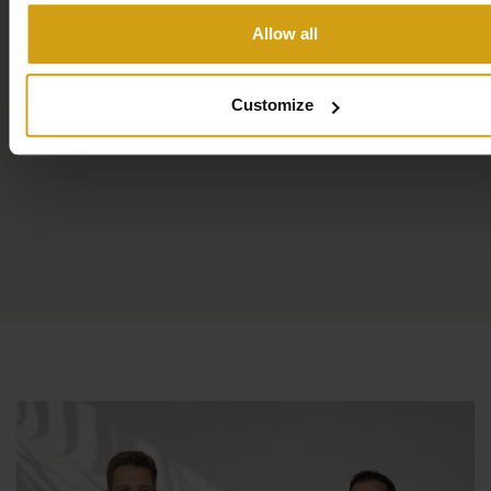
Allow all
Lujo adicional
Piscina climatizada
en el complejo: disfrute de un
Customize
baño refrescante durante todo el año.
Ascensor
ideal para personas con movilidad
reducida.
En temporada alta se pueden alquilar tumbonas y
sombrillas en la playa
: relájese al estilo
mediterráneo.
Ubicación ideal
A tan solo 1 minuto a pie del bulevar
Disfrute de un agradable paseo por la costa
hacia
el
encantador puerto
, con sus restaurantes que
ofrecen un ambiente cálido, heladerías y opciones