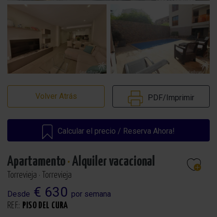
Volver Atrás
PDF/Imprimir
Calcular el precio / Reserva Ahora!
Apartamento
·
Alquiler vacacional
Torrevieja · Torrevieja
€ 630
Desde
por semana
REF.:
PISO DEL CURA