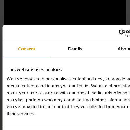
Comodidad para todos
la primera
Apartamento de lujo en
planta, 110 m²
3 elegantes habitaciones
con cómodas camas,
ropa de cama incluida y amplios armarios.
Dos baños modernos
con amplias duchas a ras de
Consent
Details
Abou
suelo, toallas incluidas y mobiliario de alta calidad.
Salón luminoso y espacioso
con una cómoda
This website uses cookies
zona de estar y mesa de comedor
We use cookies to personalise content and ads, to provide s
Cocina totalmente equipada
con horno,
Mapa
media features and to analyse our traffic. We also share info
vitrocerámica, lavavajillas, frigorífico/congelador
about your use of our site with our social media, advertising 
grande, microondas y cafetera.
analytics partners who may combine it with other information
1.ª
Balcón –
planta,
accesible a través de puertas
you’ve provided to them or that they’ve collected from your u
correderas desde el salón y el dormitorio principal
their services.
Aire acondicionado
,
calefacción
y
Wi-Fi gratuito
para una estancia sin preocupaciones