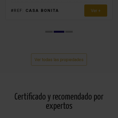
que reserve una noche extra.
Ver +
#REF:
CASA BONITA
Tenga en cuenta: Para el check-in y check-ou entre las
20:00 y las 22:00, se aplicara un suplemento de 50€. Para
el check-in y check-out entre las 22:00 y las 00:00 se
aplicara un suplemento de 75€. el check-in y check-out
entre las 00:00 y las 08:00 solo se permiten tras consulta
previa.
Ver todas las propiedades
Por supuesto, podemos organizar el servicio de
aeropuerto o un coche de alquiler si lo desea.
Pregunta por los precios y condiciones sin
compromiso.
Certificado y recomendado por
expertos