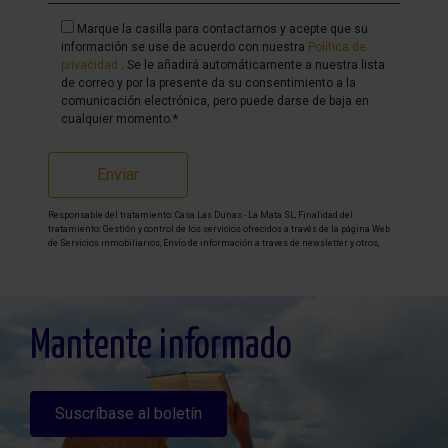
Marque la casilla para contactarnos y acepte que su
información se use de acuerdo con nuestra
Política de
privacidad
. Se le añadirá automáticamente a nuestra lista
de correo y por la presente da su consentimiento a la
comunicación electrónica, pero puede darse de baja en
cualquier momento.*
Enviar
Responsable del tratamiento: Casa Las Dunas - La Mata SL, Finalidad del
tratamiento: Gestión y control de los servicios ofrecidos a través de la página Web
de Servicios inmobiliarios, Envío de información a traves de newsletter y otros,
Legitimación: Por consentimiento, Destinatarios: No se cederan los datos, salvo
para elaborar contabilidad, Derechos de las personas interesadas: Acceder,
rectificar y suprimir los datos, solicitar la portabilidad de los mismos, oponerse
altratamiento y solicitar la limitación de éste, Procedencia de los datos: El Propio
interesado, Información Adicional: Puede consultarse la información adicional y
detallada sobre protección de datos
Aquí
.
Mantente informado
Suscríbase al boletín