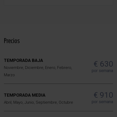
se cederan los datos, salvo para elaborar contabilidad, Derechos de las personas interesadas:
Acceder, rectificar y suprimir los datos, solicitar la portabilidad de los mismos, oponerse
altratamiento y solicitar la limitación de éste, Procedencia de los datos: El Propio interesado,
Información Adicional: Puede consultarse la información adicional y detallada sobre protección
de datos
Aquí
.
Precios
TEMPORADA BAJA
€ 630
Noviembre, Diciembre, Enero, Febrero,
por semana
Marzo
€ 910
TEMPORADA MEDIA
por semana
Abril, Mayo, Junio, Septiembre, Octubre