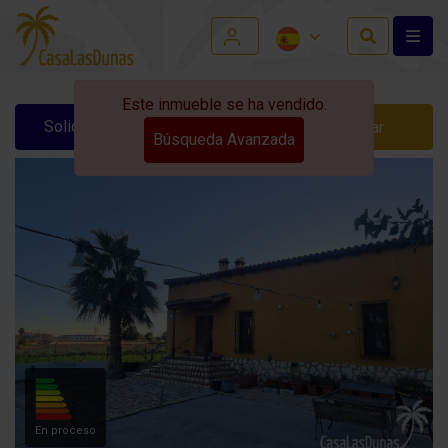
Este inmueble se ha vendido.
Solicitar información
Contactar
Búsqueda Avanzada
En proceso