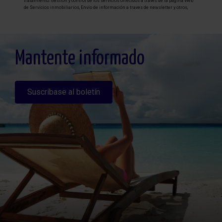
tratamiento: Gestión y control de los servicios ofrecidos a través de la página Web
de Servicios inmobiliarios, Envío de información a traves de newsletter y otros,
Legitimación: Por consentimiento, Destinatarios: No se cederan los datos, salvo
para elaborar contabilidad, Derechos de las personas interesadas: Acceder,
rectificar y suprimir los datos, solicitar la portabilidad de los mismos, oponerse
altratamiento y solicitar la limitación de éste, Procedencia de los datos: El Propio
interesado, Información Adicional: Puede consultarse la información adicional y
detallada sobre protección de datos
Aquí
.
Mantente informado
Suscríbase al boletín