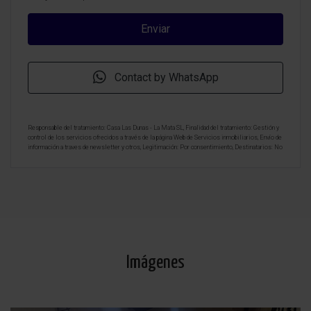
Contact by WhatsApp
Responsable del tratamiento: Casa Las Dunas - La Mata SL, Finalidad del tratamiento: Gestión y
control de los servicios ofrecidos a través de la página Web de Servicios inmobiliarios, Envío de
información a traves de newsletter y otros, Legitimación: Por consentimiento, Destinatarios: No
se cederan los datos, salvo para elaborar contabilidad, Derechos de las personas interesadas:
Acceder, rectificar y suprimir los datos, solicitar la portabilidad de los mismos, oponerse
altratamiento y solicitar la limitación de éste, Procedencia de los datos: El Propio interesado,
Información Adicional: Puede consultarse la información adicional y detallada sobre protección
de datos
Aquí
.
Imágenes