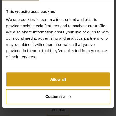
Descripción
This website uses cookies
We use cookies to personalise content and ads, to
provide social media features and to analyse our traffic.
Esta hermosa casa de campo en una gran parcela
We also share information about your use of our site with
parece una casa típica española. La propiedad es de
our social media, advertising and analytics partners who
may combine it with other information that you’ve
3000 m2. Una buena ventaja es la escuela de equitación
provided to them or that they’ve collected from your use
y los establos en la parte trasera del jardín.
of their services.
La casa tiene bonitos techos altos con vigas vistas y
una amplia cocina con chimenea para esas noches más
frías de invierno. El resto del año pasa la mayor parte del
Allow all
tiempo al aire libre en el espacioso patio. La casa
también dispone de marquesina para poder aparcar
Customize
varios coches resguardados del sol. Esta casa también
cuenta con varios aviarios que actualmente albergan
Leer más
diversas aves, pavos reales, gallinas y otros animales.