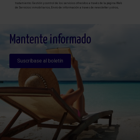
tratamiento: Gestión y control de los servicios ofrecidos a través de la página Web
de Servicios inmobiliarios, Envío de información a traves de newsletter y otros,
Legitimación: Por consentimiento, Destinatarios: No se cederan los datos, salvo
para elaborar contabilidad, Derechos de las personas interesadas: Acceder,
rectificar y suprimir los datos, solicitar la portabilidad de los mismos, oponerse
altratamiento y solicitar la limitación de éste, Procedencia de los datos: El Propio
interesado, Información Adicional: Puede consultarse la información adicional y
detallada sobre protección de datos
Aquí
.
Mantente informado
Suscríbase al boletín