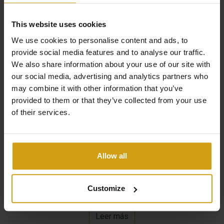
Descripción
This website uses cookies
We use cookies to personalise content and ads, to
provide social media features and to analyse our traffic.
Nos complace mostrarle estas propiedades en Los
We also share information about your use of our site with
our social media, advertising and analytics partners who
Balcones. Si eliges un dúplex, podrás elegir entre vistas a
may combine it with other information that you’ve
la laguna o sol de tarde y entre planta superior o inferior.
provided to them or that they’ve collected from your use
De cualquier manera, tendrás una casa fantástica llena
of their services.
de luz natural y un amplio salón que desemboca en la
cocina. Si elige la planta superior, podrá disfrutar de las
vistas o tomar el sol en la amplia terraza de la azotea. Si
Allow all
eliges la planta baja, podrás añadir a la terraza una
bodega privada, que podrás utilizar como casa de
Customize
invitados, sala de juegos para niños o simplemente un
espacio especial para disfrutar con familiares y amigos.
Leer más
Elijas lo que elijas, disfrutarás de la experiencia de vivir en