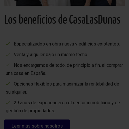
quienes se dice que los poderes curativos de los lagos
salados en combinación con el clima cálido y el aire
Los beneficios de CasaLasDunas
limpio proporcionan alivio.
¡Contáctanos para más información!
Especializados en obra nueva y edificios existentes.
Venta y alquiler bajo un mismo techo.
Nos encargamos de todo, de principio a fin, al comprar
una casa en España.
Opciones flexibles para maximizar la rentabilidad de
su alquiler.
29 años de experiencia en el sector inmobiliario y de
gestión de propiedades.
Leer más sobre nosotros