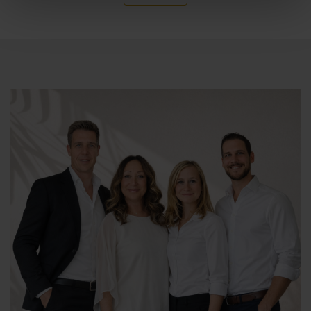
un exclusivo residencial con amplias zonas comunes de
recreación natural, frondosos jardines, áreas de salud
orgánica, áreas de juego para adultos y una para niños.
En definitiva, te ofrecemos la oportunidad de vivir nuestro
estilo de vida mediterráneo y hacerlo completamente
tuyo.
*Más información sobre la región:
En verano, Torrevieja atrae a muchos amantes del sol,
pero también un gran número de visitantes en invierno
encuentran aquí su lugar. En las inmediaciones puedes
andar en bicicleta y caminar a tu antojo, incluido el
Parque Natural de Mata, conocido por sus lagunas de
agua salada y flamencos rosados. Los lagos son
especialmente populares entre las personas con
problemas cardíacos, reumatismo, artritis o asma, para