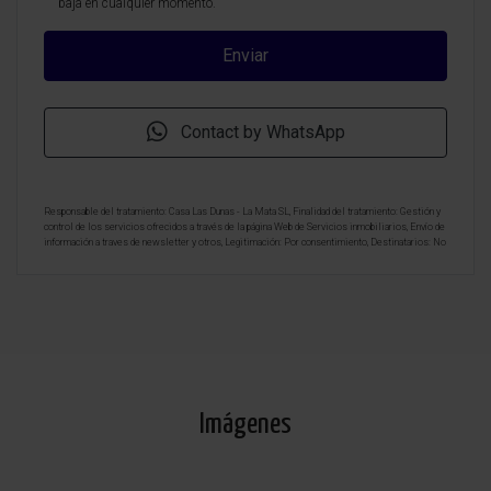
baja en cualquier momento.
Contact by WhatsApp
Responsable del tratamiento: Casa Las Dunas - La Mata SL, Finalidad del tratamiento: Gestión y
control de los servicios ofrecidos a través de la página Web de Servicios inmobiliarios, Envío de
información a traves de newsletter y otros, Legitimación: Por consentimiento, Destinatarios: No
se cederan los datos, salvo para elaborar contabilidad, Derechos de las personas interesadas:
Acceder, rectificar y suprimir los datos, solicitar la portabilidad de los mismos, oponerse
altratamiento y solicitar la limitación de éste, Procedencia de los datos: El Propio interesado,
Información Adicional: Puede consultarse la información adicional y detallada sobre protección
de datos
Aquí
.
Imágenes