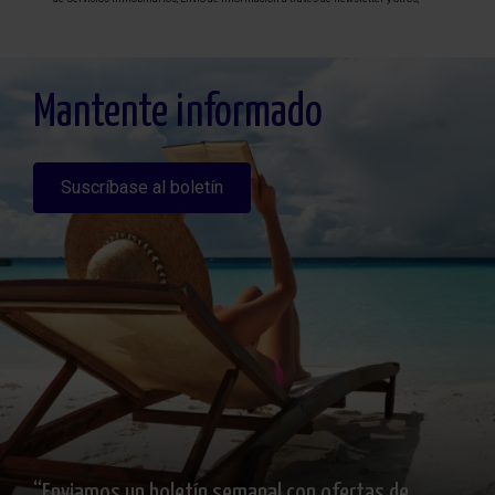
Legitimación: Por consentimiento, Destinatarios: No se cederan los datos, salvo
para elaborar contabilidad, Derechos de las personas interesadas: Acceder,
rectificar y suprimir los datos, solicitar la portabilidad de los mismos, oponerse
altratamiento y solicitar la limitación de éste, Procedencia de los datos: El Propio
interesado, Información Adicional: Puede consultarse la información adicional y
detallada sobre protección de datos
Aquí
.
Mantente informado
Suscríbase al boletín
“Enviamos un boletín semanal con ofertas de