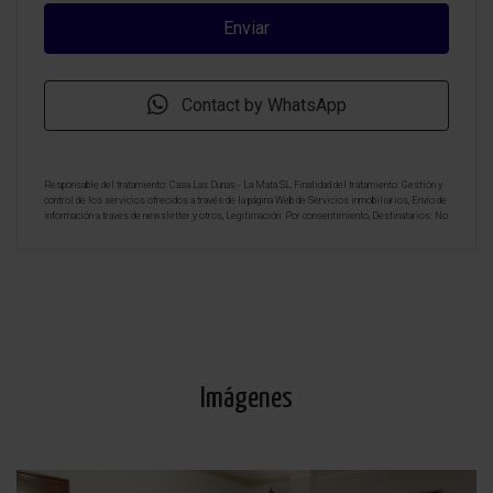
Contact by WhatsApp
Responsable del tratamiento: Casa Las Dunas - La Mata SL, Finalidad del tratamiento: Gestión y
control de los servicios ofrecidos a través de la página Web de Servicios inmobiliarios, Envío de
información a traves de newsletter y otros, Legitimación: Por consentimiento, Destinatarios: No
se cederan los datos, salvo para elaborar contabilidad, Derechos de las personas interesadas:
Acceder, rectificar y suprimir los datos, solicitar la portabilidad de los mismos, oponerse
altratamiento y solicitar la limitación de éste, Procedencia de los datos: El Propio interesado,
Información Adicional: Puede consultarse la información adicional y detallada sobre protección
de datos
Aquí
.
Imágenes