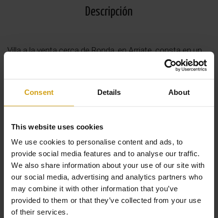
Descripción
Villa a la venta cerca de Ronda, en Arriate, consta en un
salón, 5 dormitorios, 2 baños, una cocina amueblada, un
gimnasio y terrazas. Piscina y jacuzzi. Garaje. Parking
para varios coches. Podría construir una pista de tenis.
Consent
Details
About
Parcela de 8.000m2. Arboles frutales. Vistas a las
montañas. Zona tranquila.
This website uses cookies
We use cookies to personalise content and ads, to
provide social media features and to analyse our traffic.
We also share information about your use of our site with
our social media, advertising and analytics partners who
may combine it with other information that you’ve
Leer más
provided to them or that they’ve collected from your use
of their services.