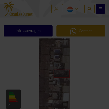
Info aanvragen
Contact
X