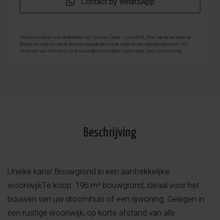
Contact by WhatsApp
Verantwoordelijk voor de behandeling: Casa Las Dunas - La Mata SL, Doel van de verwerking:
Beheer en controle van de diensten aangeboden via de website van makelaarsdiensten, Het
verzenden van informatie via de nieuwsbrief en andere, Legitimatie: Door toestemming,
Ontvangers: De gegevens zullen niet worden overgedragen, behalve aan boekhouding, Rechten van
geïnteresseerde personen: Toegang, rectificeren en verwijderen van de gegevens , verzoek om de
portabiliteit hiervan, verzet zich tegen behandeling en verzoek om de beperking van deze,
Gegevensbron: De belanghebbende, Aanvullende informatie: Aanvullende en gedetailleerde
informatie over gegevensbescherming kan
hier worden geraadpleegd
.
Beschrijving
Unieke kans! Bouwgrond in een aantrekkelijke
woonwijkTe koop: 196 m² bouwgrond, ideaal voor het
bouwen van uw droomhuis of een rijwoning. Gelegen in
een rustige woonwijk, op korte afstand van alle