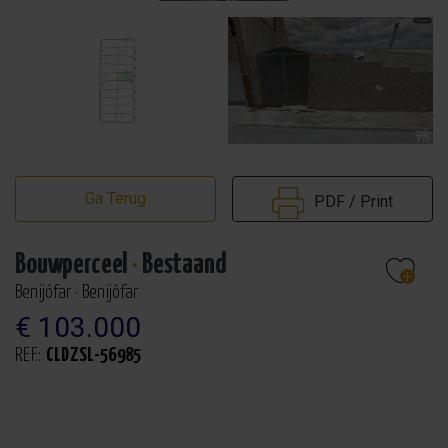
Ga Terug
PDF / Print
Bouwperceel
·
Bestaand
Benijófar · Benijófar
€ 103.000
REF.:
CLDZSL-56985