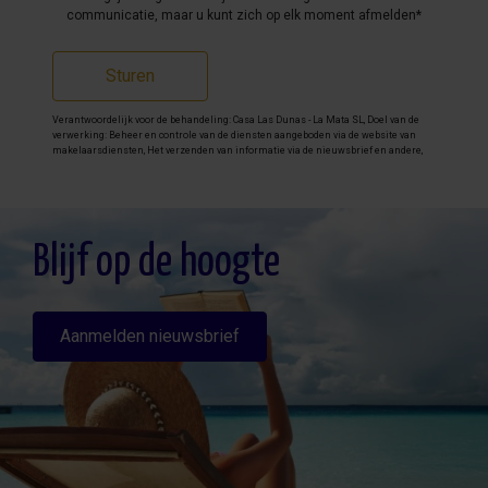
communicatie, maar u kunt zich op elk moment afmelden*
Sturen
Verantwoordelijk voor de behandeling: Casa Las Dunas - La Mata SL, Doel van de
verwerking: Beheer en controle van de diensten aangeboden via de website van
makelaarsdiensten, Het verzenden van informatie via de nieuwsbrief en andere,
Legitimatie: Door toestemming, Ontvangers: De gegevens zullen niet worden
overgedragen, behalve aan boekhouding, Rechten van geïnteresseerde personen:
Toegang, rectificeren en verwijderen van de gegevens , verzoek om de portabiliteit
hiervan, verzet zich tegen behandeling en verzoek om de beperking van deze,
Gegevensbron: De belanghebbende, Aanvullende informatie: Aanvullende en
gedetailleerde informatie over gegevensbescherming kan
hier worden
Blijf op de hoogte
geraadpleegd
.
Aanmelden nieuwsbrief