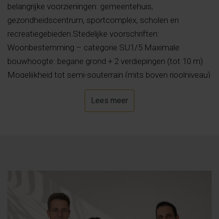
belangrijke voorzieningen: gemeentehuis,
gezondheidscentrum, sportcomplex, scholen en
recreatiegebieden.Stedelijke voorschriften:
Woonbestemming – categorie SU1/5 Maximale
bouwhoogte: begane grond + 2 verdiepingen (tot 10 m)
Mogelijkheid tot semi-souterrain (mits boven rioolniveau)
Maximale perceelbebouwing: 70% (tot 140 m²)
Lees meer
Bouwoppervlak: 2,3 m² per m² grond Maximaal bebouwd
oppervlak: 460 m² Ideaal voor ontwikkelaars,
investeerders of particulieren die op zoek zijn naar een
strategisch gelegen en veelbelovende bouwkans.Mis
deze kans niet! Neem contact met ons op voor meer
informatie.