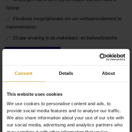
Spanje
Flexibele mogelijkheden om uw verhuurrendement te
maximaliseren
29 jaar ervaring in de makelaars- en beheerbranche
Lees meer over ons
Consent
Details
About
Vergelijkbare woningen
This website uses cookies
We use cookies to personalise content and ads, to
provide social media features and to analyse our traffic.
We also share information about your use of our site with
our social media, advertising and analytics partners who
may combine it with other information that you’ve