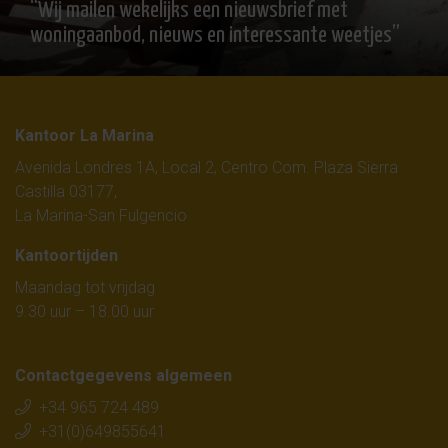
“Wij mailen wekelijks een nieuwsbrief met
woningaanbod, nieuws en interessante weetjes”
Kantoor La Marina
Avenida Londres 1A, Local 2, Centro Com. Plaza Sierra
Castilla 03177,
La Marina-San Fulgencio
Kantoortijden
Maandag tot vrijdag
9.30 uur – 18.00 uur
Contactgegevens algemeen
+34 965 724 489
+31(0)649855641