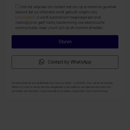
Vink het vakje aan om contact met ons op te nemen en ga ermee
akkoord dat uw informatie wordt gebruikt volgens ons
privacybeleid
. U wordt automatisch toegevoegd aan onze
mailinglijst en geeft hierbij toestemming voor electronische
communicatie, maar u kunt zich op elk moment afmelden
Contact by WhatsApp
Verantwoordelijk voor de behandeling: Casa Las Dunas - La Mata SL, Doel van de verwerking:
Beheer en controle van de diensten aangeboden via de website van makelaarsdiensten, Het
verzenden van informatie via de nieuwsbrief en andere, Legitimatie: Door toestemming,
Ontvangers: De gegevens zullen niet worden overgedragen, behalve aan boekhouding, Rechten van
geïnteresseerde personen: Toegang, rectificeren en verwijderen van de gegevens , verzoek om de
portabiliteit hiervan, verzet zich tegen behandeling en verzoek om de beperking van deze,
Gegevensbron: De belanghebbende, Aanvullende informatie: Aanvullende en gedetailleerde
informatie over gegevensbescherming kan
hier worden geraadpleegd
.