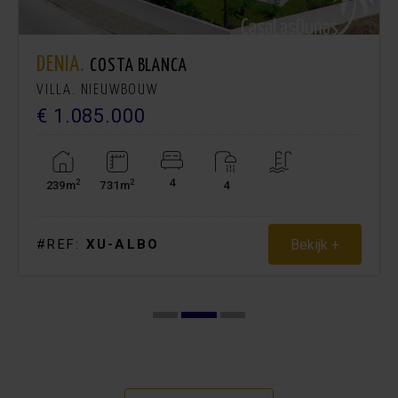
DENIA.
COSTA BLANCA
VILLA. NIEUWBOUW
€ 1.085.000
4
2
2
239m
731m
4
Bekijk +
#REF:
XU-ALBO