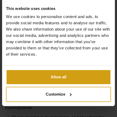
This website uses cookies
We use cookies to personalise content and ads, to
provide social media features and to analyse our traffic.
We also share information about your use of our site with
our social media, advertising and analytics partners who
De voordelen van CasaLasDunas
may combine it with other information that you’ve
provided to them or that they’ve collected from your use
of their services.
Gespecialiseerd in nieuwbouw en bestaande bouw
Verkoop & verhuur onder één dak
Allow all
Ontzorgen van A tot Z bij het kopen van een huis in
Spanje
Customize
Flexibele mogelijkheden om uw verhuurrendement te
maximaliseren