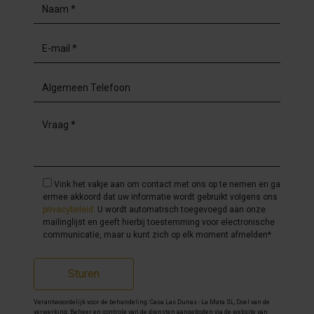
Vink het vakje aan om contact met ons op te nemen en ga
ermee akkoord dat uw informatie wordt gebruikt volgens ons
privacybeleid
. U wordt automatisch toegevoegd aan onze
mailinglijst en geeft hierbij toestemming voor electronische
communicatie, maar u kunt zich op elk moment afmelden*
Sturen
Verantwoordelijk voor de behandeling: Casa Las Dunas - La Mata SL, Doel van de
verwerking: Beheer en controle van de diensten aangeboden via de website van