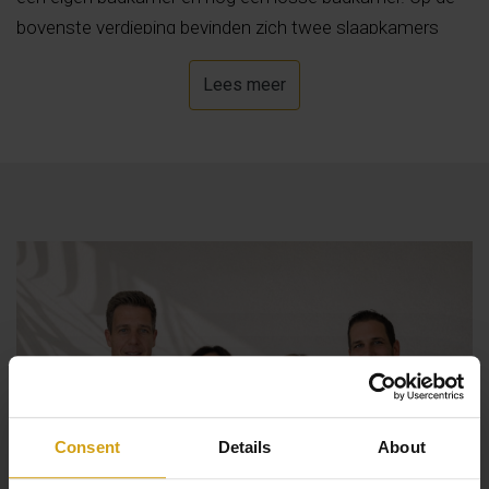
bovenste verdieping bevinden zich twee slaapkamers
meer, een badkamer en twee zonneterrassen waar u
Lees meer
heerlijk kunt ontspannen en genieten van het uitzicht. De
villa beschikt tevens over een grote garage voor
meerdere voertuigen en berging in de onderbouw. Buiten
is een prachtig aangelegde tuin, ruim terras (deels
overdekt met een pergola) en een zwembad met
overloop. Bovendien leidt een deur vanuit de tuin naar een
pad dat direct aansluit op het natuurpark Montgó, ideaal
voor wandelingen.
Consent
Details
About