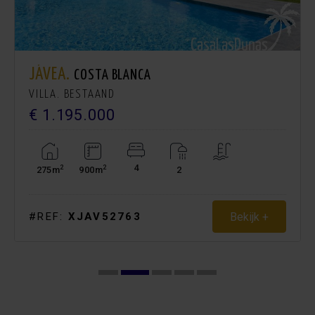
JÁVEA.
COSTA BLANCA
VILLA. BESTAAND
€ 1.195.000
4
2
2
275m
900m
2
Bekijk +
#REF:
XJAV52763