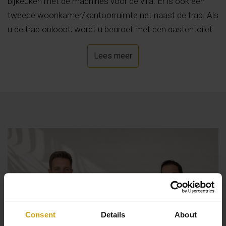
bijkeuken met de machines voor de villa. Er is ook een
tweede woonkamer/kantoorruimte net naast de trap. Als
u de trap oploopt, wordt u begroet met een gastentoilet
en gaat u naar de linkerkant door naar een mooie open
Lees meer
keuken die leidt naar een zeer lichte open
woon-/eetkamer dankzij de glazen schuifdeuren van
vloer tot plafond van waaruit u kunt genieten van het
prachtige panoramische uitzicht op de Montgo en een
licht uitzicht op zee. In de gang en aan uw rechterkant is
de eerste gastenslaapkamer met een tweepersoonsbed
en een gedeelde badkamer en verderop in de gang aan
uw rechterkant is de tweede slaapkamer die geschikt is
voor een standaard bed en ook toegang heeft tot de
gedeelde badkamer. Aan het einde van de gang rechtdoor
komt u in de hoofdslaapkamer met een eigen
inloopdouche voor hem en haar, wastafels voor hem en
Consent
Details
About