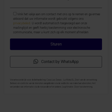
Vink het vakje aan om contact met ons op te nemen en ga ermee
akkoord dat uw informatie wordt gebruikt volgens ons
privacybeleid
. U wordt automatisch toegevoegd aan onze
mailinglijst en geeft hierbij toestemming voor electronische
communicatie, maar u kunt zich op elk moment afmelden
Contact by WhatsApp
Verantwoordelijk voor de behandeling: Casa Las Dunas - La Mata SL, Doel van de verwerking:
Beheer en controle van de diensten aangeboden via de website van makelaarsdiensten, Het
verzenden van informatie via de nieuwsbrief en andere, Legitimatie: Door toestemming,
Ontvangers: De gegevens zullen niet worden overgedragen, behalve aan boekhouding, Rechten van
geïnteresseerde personen: Toegang, rectificeren en verwijderen van de gegevens , verzoek om de
portabiliteit hiervan, verzet zich tegen behandeling en verzoek om de beperking van deze,
Gegevensbron: De belanghebbende, Aanvullende informatie: Aanvullende en gedetailleerde
informatie over gegevensbescherming kan
hier worden geraadpleegd
.