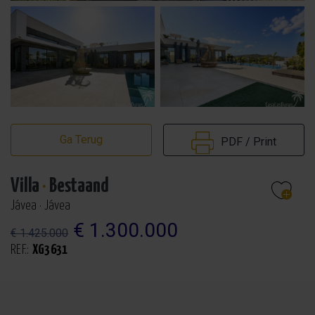
Ga Terug
PDF / Print
Villa
·
Bestaand
Jávea · Jávea
€ 1.300.000
€ 1.425.000
REF.:
XG3631