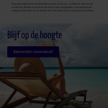
Verantwoordelijk voor de behandeling: Casa Las Dunas - La Mata SL, Doel van de
verwerking: Beheer en controle van de diensten aangeboden via de website van
makelaarsdiensten, Het verzenden van informatie via de nieuwsbrief en andere,
Legitimatie: Door toestemming, Ontvangers: De gegevens zullen niet worden
overgedragen, behalve aan boekhouding, Rechten van geïnteresseerde personen:
Toegang, rectificeren en verwijderen van de gegevens , verzoek om de portabiliteit
hiervan, verzet zich tegen behandeling en verzoek om de beperking van deze,
Gegevensbron: De belanghebbende, Aanvullende informatie: Aanvullende en
gedetailleerde informatie over gegevensbescherming kan
hier worden
Blijf op de hoogte
geraadpleegd
.
Aanmelden nieuwsbrief