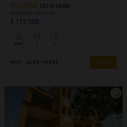
MAZARRÓN.
COSTA CALIDA
APARTMENT. NYBYGGD
€ 117.500
2
2
59m
1
Visa +
#REF:
CLDC-16553