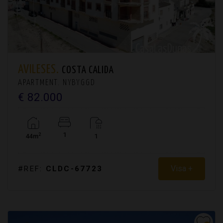
AVILESES.
COSTA CALIDA
APARTMENT. NYBYGGD
€ 82.000
1
2
44m
1
Visa +
#REF:
CLDC-67723