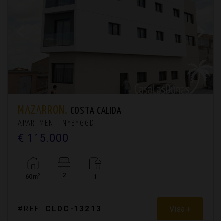
MAZARRÓN.
COSTA CALIDA
APARTMENT. NYBYGGD
€ 115.000
2
2
60m
1
Visa +
#REF:
CLDC-13213