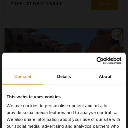
Visa +
#REF:
CLDBC-46643
Consent
Details
About
This website uses cookies
We use cookies to personalise content and ads, to
ÁGUILAS.
COSTA CALIDA
provide social media features and to analyse our traffic.
APARTMENT. NYBYGGD
We also share information about your use of our site with
€ 110.000
our social media, advertising and analytics partners who