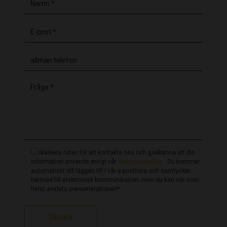
Ett familjeföretag med passion och mer
än 29 års erfarenhet
CasaLasDunas är ett
familjeföretag och
fastighetsbyrå med över 29 års erfarenhet av
att hjälpa
köpare med att köpa bostad i Spanien. Vi är
verksamma på Costa Blanca (norr och syd), Costa
Cálida, Costa Almería och Costa del Sol.
Markera rutan för att kontakta oss och godkänna att din
information används enligt vår
Sekretesspolicy
. Du kommer
Vårt företag grundades 1997 av Hans och Jos van Let
automatiskt att läggas till i vår e-postlista och samtycker
härmed till elektronisk kommunikation, men du kan när som
och började som en fastighetsbyrå och
helst avsluta prenumerationen*
fastighetsförvaltnings- och uthyrningsorganisation
i La
Mata. Under årens lopp har CasaLasDunas vuxit till ett
Skicka