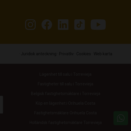
oavsett om du vill köpa en befintlig fastighet, investera
i nybyggnation eller få en specialbyggd villa byggd.
Redo att komma igång?
Kontakta CasaLasDunas
idag
och låt vårt erfarna team hjälpa dig att hitta ditt
perfekta hem på den spanska kusten.
·
Juridisk anteckning
·
Privatliv
·
Cookies
·
Web karta
Lägenhet till salu i Torrevieja
Fastigheter till salu i Torrevieja
Belgisk fastighetsmäklare i Torrevieja
Köp en lägenhet i Orihuela Costa
Fastighetsmäklare Orihuela Costa
Holländsk fastighetsmäklare Torrevieja