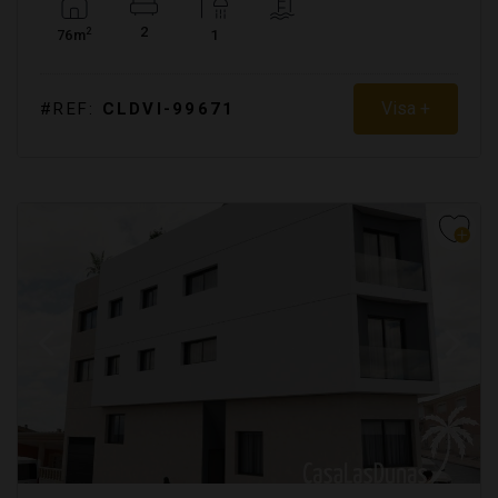
2
2
76m
1
Visa +
#REF:
CLDVI-99671