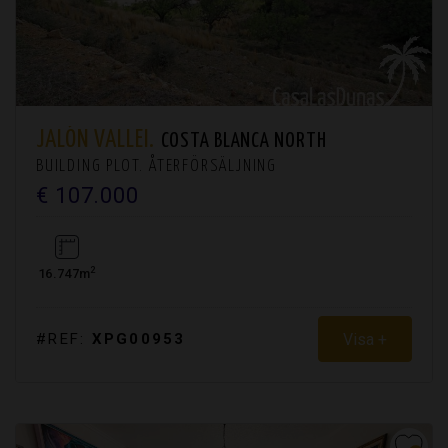
JALÓN VALLEI.
COSTA BLANCA NORTH
BUILDING PLOT. ÅTERFÖRSÄLJNING
€ 107.000
2
16.747m
Visa +
#REF:
XPG00953