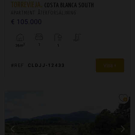
TORREVIEJA.
COSTA BLANCA SOUTH
APARTMENT. ÅTERFÖRSÄLJNING
€ 105.000
1
2
36m
1
Visa +
#REF:
CLDJJ-12433