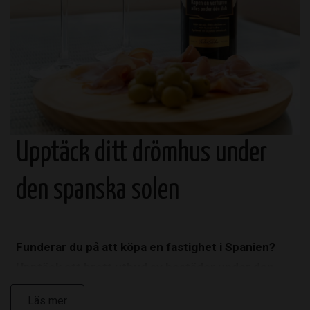
Upptäck ditt drömhus under
den spanska solen
Funderar du på att köpa en fastighet i Spanien?
Upptäck ett brett utbud av bostäder under den
spanska solen med CasaLasDunas. Som en
Läs mer
erfaren fastighetsmäklare i Spanien erbjuder vi dig