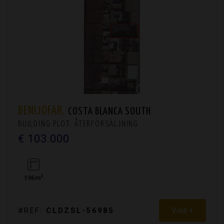
BENIJÓFAR.
COSTA BLANCA SOUTH
BUILDING PLOT. ÅTERFÖRSÄLJNING
€ 103.000
2
196m
Visa +
#REF:
CLDZSL-56985