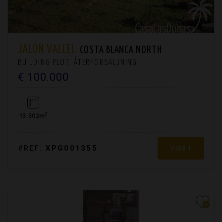
JALÓN VALLEI.
COSTA BLANCA NORTH
BUILDING PLOT. ÅTERFÖRSÄLJNING
€ 100.000
2
13.502m
Visa +
#REF:
XPG001355