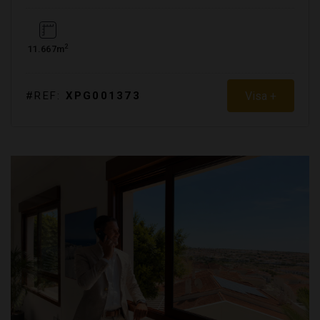
2
11.667m
Visa +
#REF:
XPG001373