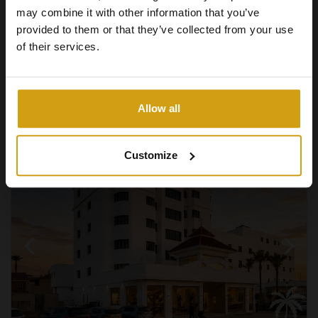
may combine it with other information that you’ve
provided to them or that they’ve collected from your use
of their services.
2
2
61m
1
Visa +
#REF:
CLDC-42353
Allow all
Customize