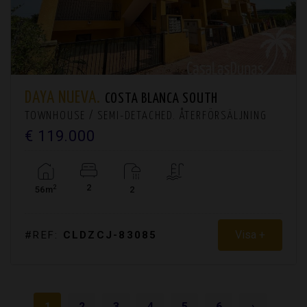
DAYA NUEVA.
COSTA BLANCA SOUTH
TOWNHOUSE / SEMI-DETACHED. ÅTERFÖRSÄLJNING
€ 119.000
2
2
56m
2
Visa +
#REF:
CLDZCJ-83085
1
2
3
4
5
6
›