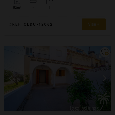
2
2
52m
1
Visa +
#REF:
CLDC-12062