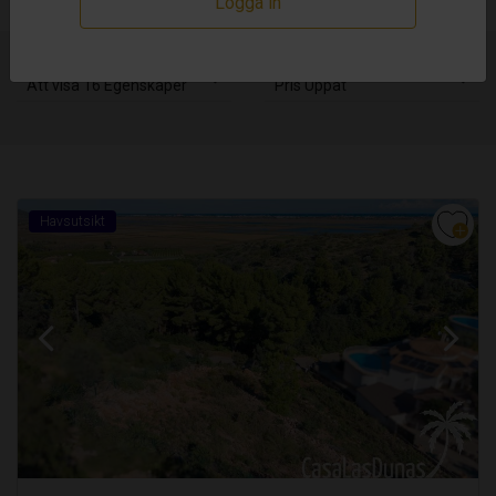
Logga in
Att visa 16 Egenskaper
Pris Uppåt
Havsutsikt