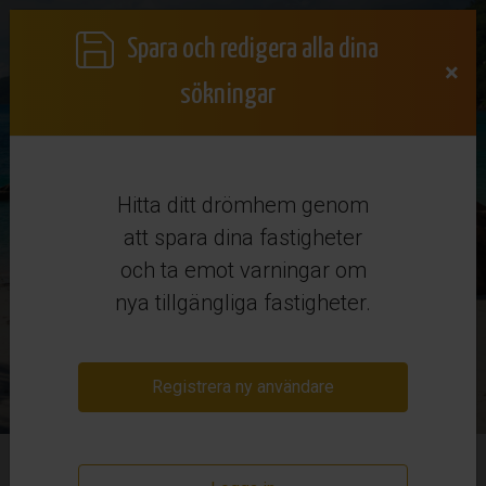
Spara och redigera alla dina
×
sökningar
Hitta ditt drömhem genom
att spara dina fastigheter
och ta emot varningar om
Köpa fastighet i Spanien
nya tillgängliga fastigheter.
Sökordning
Registrera ny användare
Avancerad sökning